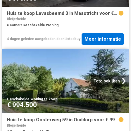
Huis te koop Lavasbeemd 3 in Maastricht voor € 595.000
Bleijerheide
6
Kamers
Geschakelde Woning
Meer informatie
4 dagen geleden
aangeboden door
Listedbuy
Foto bekijken
Geschakelde Woning
·
te koop
€ 994.500
Huis te koop Oosterweg 59 in Ouddorp voor € 994.500
Bleijerheide