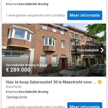
9
Kamers
Geschakelde Woning
Meer informatie
1 week geleden
aangeboden door
Listedbuy
Foto bekijken
Geschakelde Woning
·
te koop
€ 289.000
Huis te koop Saturnushof 30 in Maastricht voor € 289.000
Bleijerheide
6
Kamers
Geschakelde Woning
·
Opslagruimte
Meer informatie
1 week geleden
aangeboden door
Listedbuy