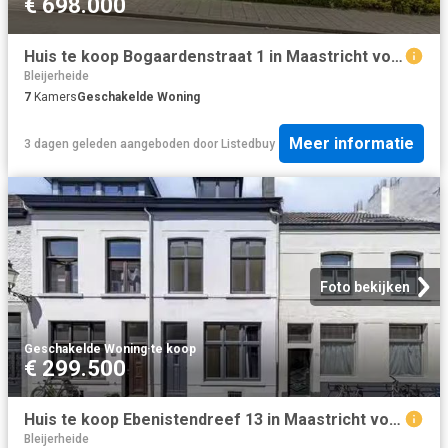
€ 698.000
Huis te koop Bogaardenstraat 1 in Maastricht voor € 698.000
Bleijerheide
7
Kamers
Geschakelde Woning
Meer informatie
3 dagen geleden
aangeboden door
Listedbuy
Foto bekijken
Geschakelde Woning
·
te koop
€ 299.500
Huis te koop Ebenistendreef 13 in Maastricht voor € 299.500
Bleijerheide