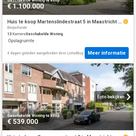
Geschakelde Woning
·
te koop
€ 1.100.000
Huis te koop Martenslindestraat 5 in Maastricht voor € 1.100.000
Bleijerheide
13
Kamers
Geschakelde Woning
·
Opslagruimte
Meer informatie
4 dagen geleden
aangeboden door
Listedbuy
Foto bekijken
Geschakelde Woning
·
te koop
€ 539.000