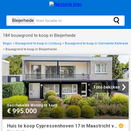
184 bouwgrond te koop in Bleijerheide
Begin
>
Bouwgrond te koop in Limburg
>
Bouwgrond te koop in Gemeente Kerkrade
>
Bouwgrond te koop in Bleijerheide
Foto bekijken
Geschakelde Woning
·
te koop
€ 995.000
Huis te koop Cypressenhoven 17 in Maastricht voor € 995.000