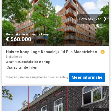
Foto bekijken
Geschakelde Woning
·
te koop
€ 560.000
Huis te koop Lage Kanaaldijk 14 F in Maastricht voor € 560.000
Bleijerheide
3
Kamers
Geschakelde Woning
·
Opslagruimte
·
Tillen
Meer informatie
3 dagen geleden
aangeboden door
Listedbuy