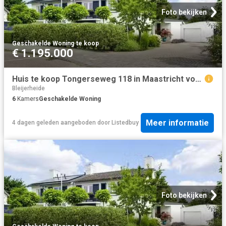
Foto bekijken
Geschakelde Woning
·
te koop
€ 1.195.000
Huis te koop Tongerseweg 118 in Maastricht voor € 1.195.000
Bleijerheide
6
Kamers
Geschakelde Woning
Meer informatie
4 dagen geleden
aangeboden door
Listedbuy
Foto bekijken