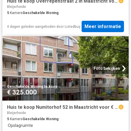
Huis te koop Overrepenstraat 2 in Maastricht voor € 539.000
Bleijerheide
5
Kamers
Geschakelde Woning
Meer informatie
4 dagen geleden
aangeboden door
Listedbuy
Foto bekijken
Geschakelde Woning
·
te koop
€ 325.000
Huis te koop Numitorhof 52 in Maastricht voor € 325.000
Bleijerheide
5
Kamers
Geschakelde Woning
·
Opslagruimte