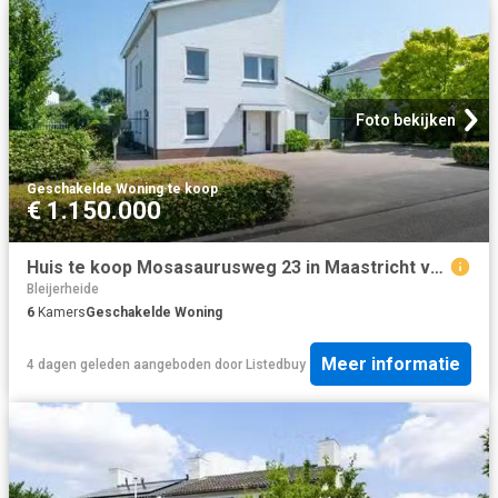
Foto bekijken
Geschakelde Woning
·
te koop
€ 1.150.000
Huis te koop Mosasaurusweg 23 in Maastricht voor € 1.150.000
Bleijerheide
6
Kamers
Geschakelde Woning
Meer informatie
4 dagen geleden
aangeboden door
Listedbuy