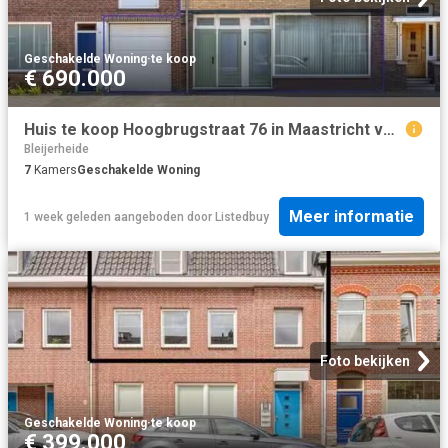
Geschakelde Woning
·
te koop
€ 690.000
Huis te koop Hoogbrugstraat 76 in Maastricht voor € 690.000
Bleijerheide
7
Kamers
Geschakelde Woning
Meer informatie
1 week geleden
aangeboden door
Listedbuy
Foto bekijken
Geschakelde Woning
·
te koop
€ 399.000