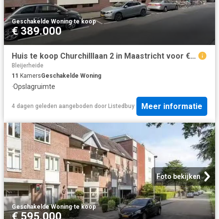
Geschakelde Woning
·
te koop
€ 389.000
Huis te koop Churchilllaan 2 in Maastricht voor € 389.000
Bleijerheide
11
Kamers
Geschakelde Woning
·
Opslagruimte
Meer informatie
4 dagen geleden
aangeboden door
Listedbuy
Foto bekijken
Geschakelde Woning
·
te koop
€ 595.000