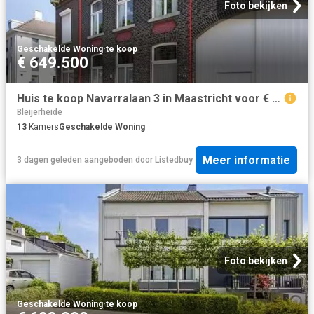
Foto bekijken
Geschakelde Woning
·
te koop
€ 649.500
Huis te koop Navarralaan 3 in Maastricht voor € 649.500
Bleijerheide
13
Kamers
Geschakelde Woning
Meer informatie
3 dagen geleden
aangeboden door
Listedbuy
Foto bekijken
Geschakelde Woning
·
te koop