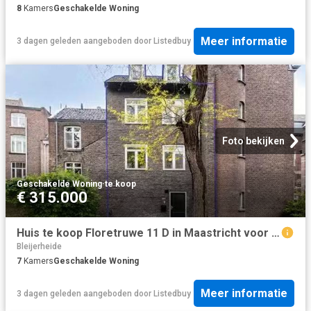
8
Kamers
Geschakelde Woning
Meer informatie
3 dagen geleden
aangeboden door
Listedbuy
Foto bekijken
Geschakelde Woning
·
te koop
€ 315.000
Huis te koop Floretruwe 11 D in Maastricht voor € 315.000
Bleijerheide
7
Kamers
Geschakelde Woning
Meer informatie
3 dagen geleden
aangeboden door
Listedbuy