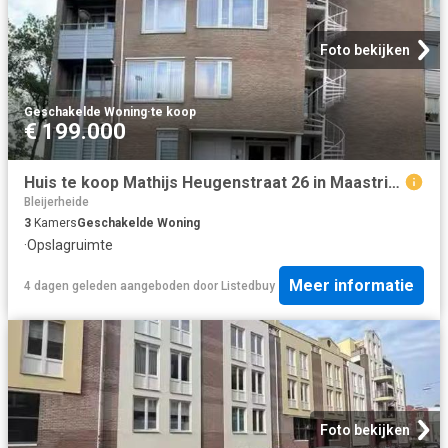
Foto bekijken
Geschakelde Woning
·
te koop
€ 199.000
Huis te koop Mathijs Heugenstraat 26 in Maastricht voor € 199.
Bleijerheide
3
Kamers
Geschakelde Woning
·
Opslagruimte
Meer informatie
4 dagen geleden
aangeboden door
Listedbuy
Foto bekijken