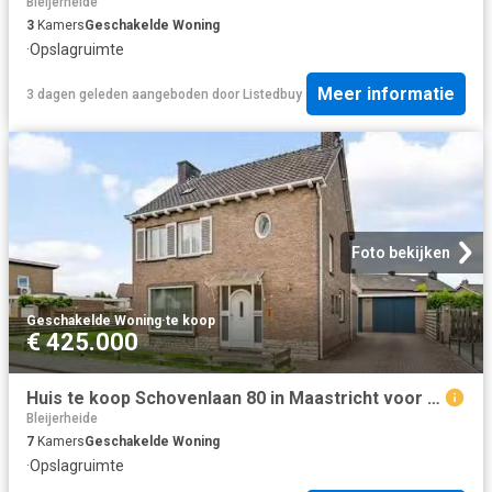
Bleijerheide
3
Kamers
Geschakelde Woning
·
Opslagruimte
Meer informatie
3 dagen geleden
aangeboden door
Listedbuy
Foto bekijken
Geschakelde Woning
·
te koop
€ 425.000
Huis te koop Schovenlaan 80 in Maastricht voor € 425.000
Bleijerheide
7
Kamers
Geschakelde Woning
·
Opslagruimte