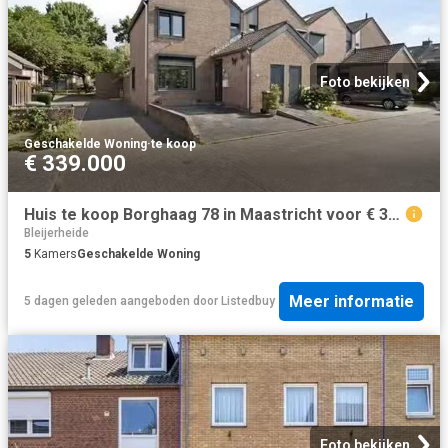
Foto bekijken
Geschakelde Woning
·
te koop
€ 339.000
Huis te koop Borghaag 78 in Maastricht voor € 339.000
Bleijerheide
5
Kamers
Geschakelde Woning
Meer informatie
5 dagen geleden
aangeboden door
Listedbuy
Foto bekijken