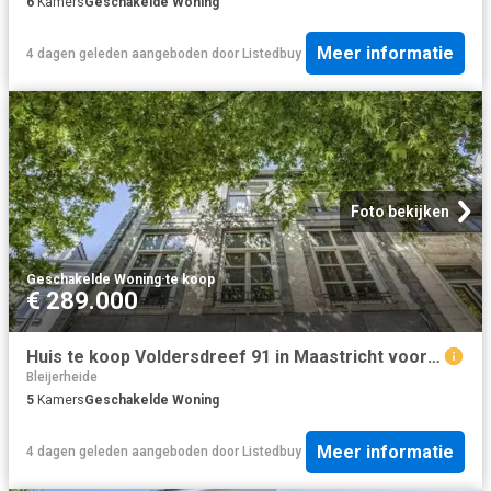
6
Kamers
Geschakelde Woning
Meer informatie
4 dagen geleden
aangeboden door
Listedbuy
Foto bekijken
Geschakelde Woning
·
te koop
€ 289.000
Huis te koop Voldersdreef 91 in Maastricht voor € 289.000
Bleijerheide
5
Kamers
Geschakelde Woning
Meer informatie
4 dagen geleden
aangeboden door
Listedbuy