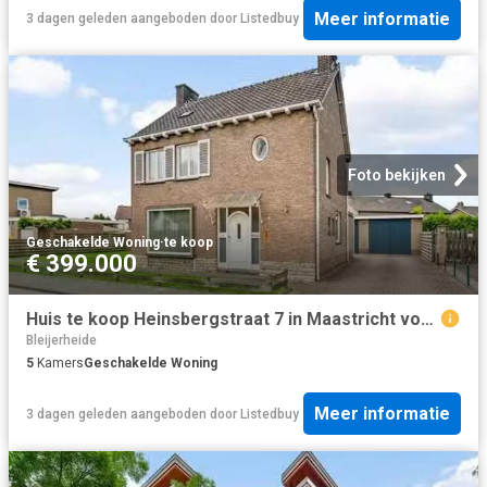
Meer informatie
3 dagen geleden
aangeboden door
Listedbuy
Foto bekijken
Geschakelde Woning
·
te koop
€ 399.000
Huis te koop Heinsbergstraat 7 in Maastricht voor € 399.000
Bleijerheide
5
Kamers
Geschakelde Woning
Meer informatie
3 dagen geleden
aangeboden door
Listedbuy