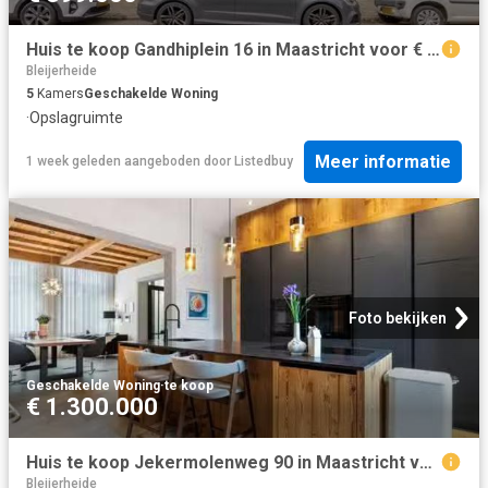
Huis te koop Gandhiplein 16 in Maastricht voor € 399.000
Bleijerheide
5
Kamers
Geschakelde Woning
·
Opslagruimte
Meer informatie
1 week geleden
aangeboden door
Listedbuy
Foto bekijken
Geschakelde Woning
·
te koop
€ 1.300.000
Huis te koop Jekermolenweg 90 in Maastricht voor € 1.300.000
Bleijerheide