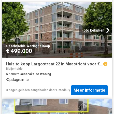
Foto bekijken
Geschakelde Woning
·
te koop
€ 499.000
Huis te koop Largostraat 22 in Maastricht voor € 499.000
Bleijerheide
5
Kamers
Geschakelde Woning
·
Opslagruimte
Meer informatie
3 dagen geleden
aangeboden door
Listedbuy