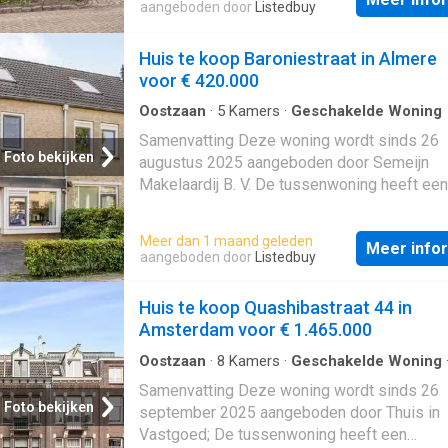
woning is gebouwd In 1976 en ligt in de buu
aangeboden door
Listedbuy
Groenewoud Midden in Tilburg; De woning b
onder andere over de volgende voorziening
Huis te koop Baroniestraat in Almere
Airconditioning, Rookkanaal, Douche, Schuif
voor € 420.000
Toilet. Beschrijving
Oostzaan
·
5
Kamers
·
Geschakelde Woning
Samenvatting Deze woning wordt sinds 26
Foto bekijken
augustus 2025 aangeboden door Semeijn
Makelaardij B. V. De tussenwoning heeft een
woonoppervlakte van 111 m² en beschikt ov
kamers, waarvan 3 slaapkamers; De woning 
Meer dan 1 maand geleden
Meer info
gebouwd In 1990 en ligt in de buurt
aangeboden door
Listedbuy
Landgoederenbuurt Noord in Almere. Beschri
Huis te koop Quashibastraat 44 in
Amsterdam voor € 1.465.000
Oostzaan
·
8
Kamers
·
Geschakelde Woning
Samenvatting Deze woning wordt sinds 26
Foto bekijken
september 2025 aangeboden door Thuis in
Vastgoed; De tussenwoning heeft een