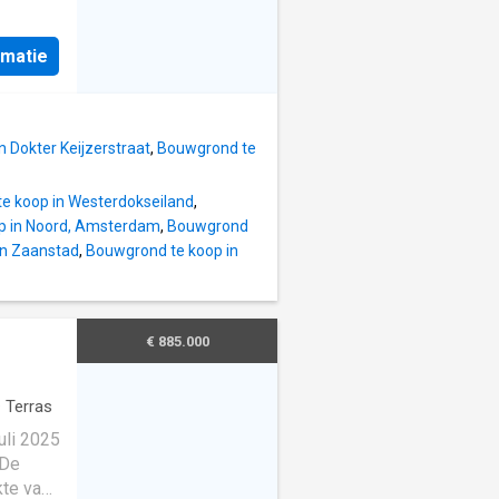
er 8
is
rmatie
Oost in
re over
et,
 Dokter Keijzerstraat
,
Bouwgrond te
e koop in Westerdokseiland
,
p in Noord, Amsterdam
,
Bouwgrond
in Zaanstad
,
Bouwgrond te koop in
€ 885.000
·
Terras
uli 2025
 De
kte van