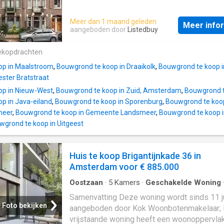
woonoppervlakte van 241 m² en beschikt ov
kamers, waarvan 3 slaapkamers; De woning 
Meer dan 1 maand geleden
Meer info
gebouwd In 2021 en ligt in de buurt
IJburg
-
aangeboden door
Listedbuy
Amsterdam; De woning beschikt onder ande
de volgende voorzieningen: Alarm, Bad,
ekopdrachten
Glasvezelaansluiting, Dakterras, Douche, Toil
op in Maalstroom
,
Bouwgrond te koop in Draaikolk
,
Bouwgrond te koop in
Wasruimte. Beschrijving
ster Bratstraat
op in Nieuw-West
,
Bouwgrond te koop in Zuid, Amsterdam
,
Bouwgrond t
p in Java-eiland
,
Bouwgrond te koop in Sporenburg
,
Bouwgrond te koo
meer
,
Bouwgrond te koop in Gemeente Landsmeer
,
Bouwgrond te koop 
wgrond te koop in Uitgeest
Huis te koop Brigantijnkade 36 in
Amsterdam voor € 885.000
Oostzaan
·
5
Kamers
·
Geschakelde Woning
Samenvatting Deze woning wordt sinds 11 j
Foto bekijken
aangeboden door Kok Woonbotenmakelaar;
vrijstaande woning heeft een woonoppervla