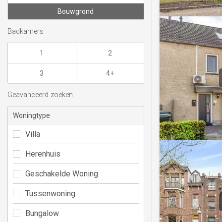
Bouwgrond
Badkamers
1
2
3
4+
Geavanceerd zoeken
Woningtype
Villa
Herenhuis
Geschakelde Woning
Tussenwoning
Bungalow