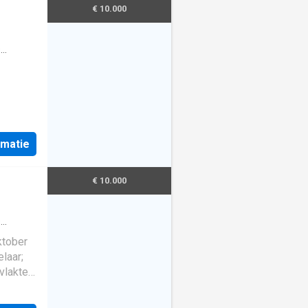
€ 10.000
te.
·
er 5
is
rmatie
West in
re over
he
€ 10.000
ijving
·
ktober
laar;
vlakte
van 3
 en ligt