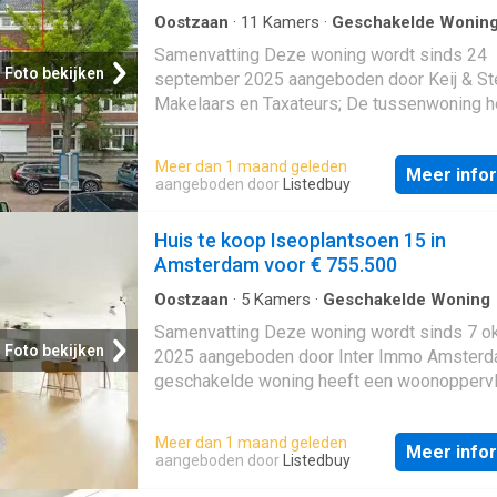
Oostzaan
·
11
Kamers
·
Geschakelde Wonin
Samenvatting Deze woning wordt sinds 24
Foto bekijken
september 2025 aangeboden door Keij & St
Makelaars en Taxateurs; De tussenwoning h
een woonoppervlakte van 221 m² en beschik
11 kamers, waarvan 8 slaapkamers; De woni
Meer dan 1 maand geleden
Meer info
gebouwd In 1934 en ligt in de buurt
Rijnbuu
aangeboden door
Listedbuy
Amsterdam; De woning beschikt onder ande
de volgende voorzieningen: Bad, Douche, Toi
Huis te koop Iseoplantsoen 15 in
Beschrijving
Amsterdam voor € 755.500
Oostzaan
·
5
Kamers
·
Geschakelde Woning
Samenvatting Deze woning wordt sinds 7 o
Foto bekijken
2025 aangeboden door Inter Immo Amsterd
geschakelde woning heeft een woonopperv
van 148 m² en beschikt over 5 kamers, waar
slaapkamers; De woning is gebouwd In 1998
Meer dan 1 maand geleden
Meer info
in de buurt De Aker in Amsterdam; De wonin
aangeboden door
Listedbuy
beschikt onder andere over de volgende