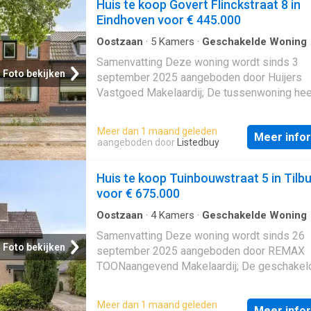
Huis te koop Govert Flinckstraat 8 in
Eindhoven voor € 445.000
Oostzaan
·
5
Kamers
·
Geschakelde Woning
Samenvatting Deze woning wordt sinds 3
Foto bekijken
september 2025 aangeboden door Huijers
Vastgoed Makelaardij; De tussenwoning hee
woonoppervlakte van 104 m² en beschikt ov
kamers, waarvan 4 slaapkamers; De woning 
Meer dan 1 maand geleden
Meer info
gebouwd In 1953 en ligt in de buurt Doorna
aangeboden door
Listedbuy
West in Eindhoven; De woning beschikt ond
andere over de volgende voorzieningen:
Huis te koop Tuinbouwstraat 5 in Tilb
Glasvezelaansluiting, Mechanische ventilatie
voor € 675.000
Douche, Toilet, Wasruimte. Beschrijving
Oostzaan
·
4
Kamers
·
Geschakelde Woning
Samenvatting Deze woning wordt sinds 26
Foto bekijken
september 2025 aangeboden door REMAX
TOONaangevend Makelaardij; De geschakel
woning heeft een woonoppervlakte van 127
beschikt over 4 kamers, waarvan 2 slaapka
Meer dan 1 maand geleden
Meer info