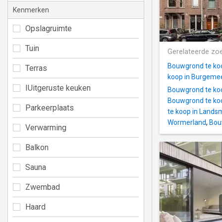
Kenmerken
Opslagruimte
Tuin
Gerelateerde zo
Bouwgrond te ko
Terras
koop in Burgemee
IUitgeruste keuken
Bouwgrond te ko
Bouwgrond te koo
Parkeerplaats
te koop in Lands
Wormerland
,
Bou
Verwarming
Balkon
Sauna
Zwembad
Haard