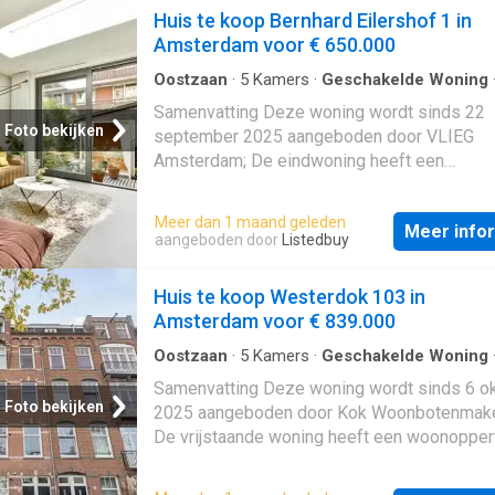
voorzieningen: Bad, Kabel TV, Mechanische
Huis te koop Bernhard Eilershof 1 in
ventilatie, Rolluiken, Douche, Toilet, Wasruim
Amsterdam voor € 650.000
Beschrijving
Oostzaan
·
5
Kamers
·
Geschakelde Woning
Opslagruimte
Samenvatting Deze woning wordt sinds 22
Foto bekijken
september 2025 aangeboden door VLIEG
Amsterdam; De eindwoning heeft een
woonoppervlakte van 121 m² en beschikt ov
kamers, waarvan 4 slaapkamers; De woning 
Meer dan 1 maand geleden
Meer info
gebouwd In 2008 en ligt in de buurt
IJburg
-
aangeboden door
Listedbuy
Amsterdam; De woning beschikt onder ande
de volgende voorzieningen: Bad, Mechanisc
Huis te koop Westerdok 103 in
ventilatie, Douche, Bergruimte, Toilet. Beschr
Amsterdam voor € 839.000
Oostzaan
·
5
Kamers
·
Geschakelde Woning
Opslagruimte
Samenvatting Deze woning wordt sinds 6 o
Foto bekijken
2025 aangeboden door Kok Woonbotenmake
De vrijstaande woning heeft een woonopper
van 112 m² en beschikt over 5 kamers, waar
slaapkamers; De woning is gebouwd In 1913