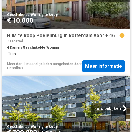
Geschakelde Woning
·
te koop
€ 10.000
Huis te koop Poelenburg in Rotterdam voor € 460.000
Zaanstad
4
Kamers
Geschakelde Woning
·
Tuin
Meer dan 1 maand geleden
aangeboden door
Meer informatie
Listedbuy
Foto bekijken
Geschakelde Woning
·
te koop