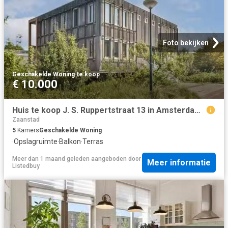
Foto bekijken
Geschakelde Woning
·
te koop
€ 10.000
Huis te koop J. S. Ruppertstraat 13 in Amsterdam voor € 775.000
Zaanstad
5
Kamers
Geschakelde Woning
·
Opslagruimte
·
Balkon
·
Terras
Meer dan 1 maand geleden
aangeboden door
Meer informatie
Listedbuy