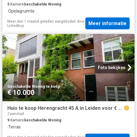
5
Kamers
Geschakelde Woning
·
Opslagruimte
Meer dan 1 maand geleden
aangeboden door
Meer informatie
Listedbuy
Foto bekijken
Geschakelde Woning
·
te koop
€ 10.000
Huis te koop Herengracht 45 A in Leiden voor € 895.000
Zaanstad
9
Kamers
Geschakelde Woning
·
Terras