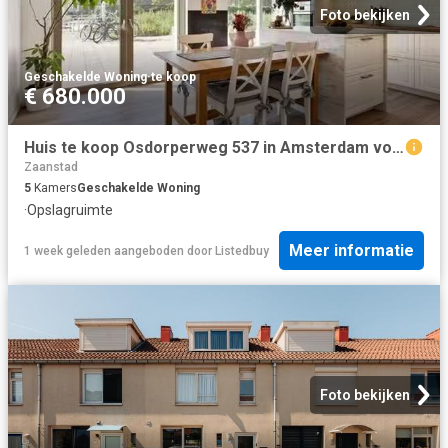
Foto bekijken
Geschakelde Woning
·
te koop
€ 680.000
Huis te koop Osdorperweg 537 in Amsterdam voor € 680.000
Zaanstad
5
Kamers
Geschakelde Woning
·
Opslagruimte
Meer informatie
1 week geleden
aangeboden door
Listedbuy
Foto bekijken