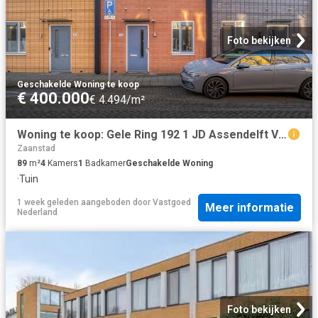
Foto bekijken
Geschakelde Woning
·
te koop
€ 400.000
€ 4.494/m²
Woning te koop: Gele Ring 192 1 JD Assendelft Vastgoed Nederland
Zaanstad
89
m²
4
Kamers
1
Badkamer
Geschakelde Woning
·
Tuin
1 week geleden
aangeboden door
Vastgoed
Meer informatie
Nederland
Foto bekijken