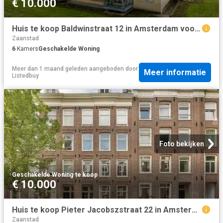
€ 10.000
Huis te koop Baldwinstraat 12 in Amsterdam voor € 575.000
Zaanstad
6
Kamers
Geschakelde Woning
Meer dan 1 maand geleden
aangeboden door
Meer informatie
Listedbuy
Foto bekijken
Geschakelde Woning
·
te koop
€ 10.000
Huis te koop Pieter Jacobszstraat 22 in Amsterdam voor € 1.045.
Zaanstad