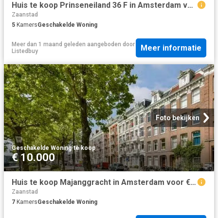
Huis te koop Prinseneiland 36 F in Amsterdam voor € 1.700.000
Zaanstad
5
Kamers
Geschakelde Woning
Meer dan 1 maand geleden
aangeboden door
Meer informatie
Listedbuy
Foto bekijken
Geschakelde Woning
·
te koop
€ 10.000
Huis te koop Majanggracht in Amsterdam voor € 1.300.000
Zaanstad
7
Kamers
Geschakelde Woning