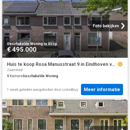
Foto bekijken
Geschakelde Woning
·
te koop
€ 495.000
Huis te koop Rosa Manusstraat 9 in Eindhoven voor € 495.000
Zaanstad
5
Kamers
Geschakelde Woning
Meer informatie
1 week geleden
aangeboden door
Listedbuy