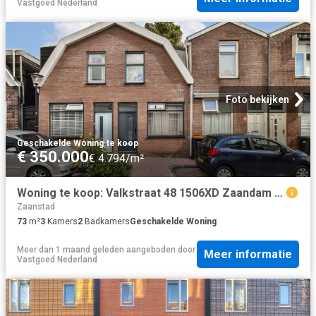
Vastgoed Nederland
Foto bekijken
Geschakelde Woning
·
te koop
€ 350.000
€ 4.794/m²
Woning te koop: Valkstraat 48 1506XD Zaandam Vastgoed Nederland
Zaanstad
73
m²
3
Kamers
2
Badkamers
Geschakelde Woning
Meer dan 1 maand geleden
aangeboden door
Meer informatie
Vastgoed Nederland