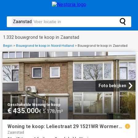
1.332 bouwgrond te koop in Zaanstad
Begin
>
Bouwgrond te koop in Noord-Holland
>
Bouwgrond te koop in Zaanstad
Foto bekijken
Geschakelde Woning
·
te koop
€ 435.000
€ 5.178/m²
Woning te koop: Leliestraat 29 1521WR Wormerveer Vastgoed Nederland
Zaanstad