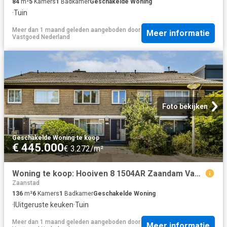
84
m²
5
Kamers
1
Badkamer
Geschakelde Woning
·
Tuin
Meer dan 1 maand geleden
aangeboden door
Meer informatie
Vastgoed Nederland
Foto bekijken
Geschakelde Woning
·
te koop
€ 445.000
€ 3.272/m²
Woning te koop: Hooiven 8 1504AR Zaandam Vastgoed Nederland
Zaanstad
136
m²
6
Kamers
1
Badkamer
Geschakelde Woning
·
IUitgeruste keuken
·
Tuin
Meer dan 1 maand geleden
aangeboden door
Meer informatie