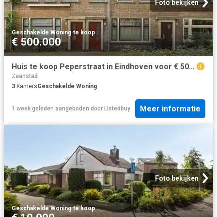
Foto bekijken
Geschakelde Woning
·
te koop
€ 500.000
Huis te koop Peperstraat in Eindhoven voor € 500.000
Zaanstad
3
Kamers
Geschakelde Woning
Meer informatie
1 week geleden
aangeboden door
Listedbuy
Foto bekijken
Geschakelde Woning
·
te koop