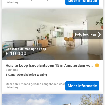
Meer informatie
Listedbuy
Foto bekijken
Geschakelde Woning
·
te koop
€ 10.000
Huis te koop Iseoplantsoen 15 in Amsterdam voor € 755.500
Zaanstad
5
Kamers
Geschakelde Woning
Meer dan 1 maand geleden
aangeboden door
Meer informatie
Listedbuy