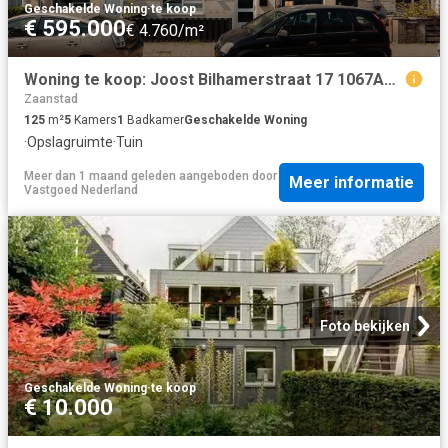
Geschakelde Woning
·
te koop
€ 595.000
€ 4.760/m²
Woning te koop: Joost Bilhamerstraat 17 1067AX Amsterdam Vastgoed Nederland
Zaanstad
125
m²
5
Kamers
1
Badkamer
Geschakelde Woning
·
Opslagruimte
·
Tuin
Meer dan 1 maand geleden
aangeboden door
Meer informatie
Vastgoed Nederland
Foto bekijken
Geschakelde Woning
·
te koop
€ 10.000