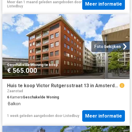
Meer dan 1 maand geleden
aangeboden door
Meer informatie
Listedbuy
Foto bekijken
Geschakelde Woning
·
te koop
€ 565.000
Huis te koop Victor Rutgersstraat 13 in Amsterdam voor € 565.000
Zaanstad
6
Kamers
Geschakelde Woning
·
Balkon
Meer informatie
1 week geleden
aangeboden door
Listedbuy