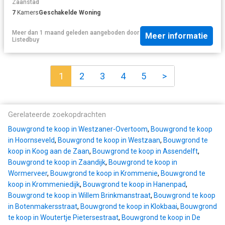
Zaanstad
7
Kamers
Geschakelde Woning
Meer dan 1 maand geleden
aangeboden door
Meer informatie
Listedbuy
1
2
3
4
5
>
Gerelateerde zoekopdrachten
Bouwgrond te koop in Westzaner-Overtoom
,
Bouwgrond te koop
in Hoornseveld
,
Bouwgrond te koop in Westzaan
,
Bouwgrond te
koop in Koog aan de Zaan
,
Bouwgrond te koop in Assendelft
,
Bouwgrond te koop in Zaandijk
,
Bouwgrond te koop in
Wormerveer
,
Bouwgrond te koop in Krommenie
,
Bouwgrond te
koop in Krommeniedijk
,
Bouwgrond te koop in Hanenpad
,
Bouwgrond te koop in Willem Brinkmanstraat
,
Bouwgrond te koop
in Botenmakersstraat
,
Bouwgrond te koop in Klokbaai
,
Bouwgrond
te koop in Woutertje Pietersestraat
,
Bouwgrond te koop in De