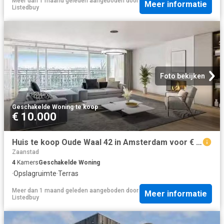
Meer dan 1 maand geleden
aangeboden door
Meer informatie
Listedbuy
Foto bekijken
Geschakelde Woning
·
te koop
€ 10.000
Huis te koop Oude Waal 42 in Amsterdam voor € 1.920.000
Zaanstad
4
Kamers
Geschakelde Woning
·
Opslagruimte
·
Terras
Meer dan 1 maand geleden
aangeboden door
Meer informatie
Listedbuy