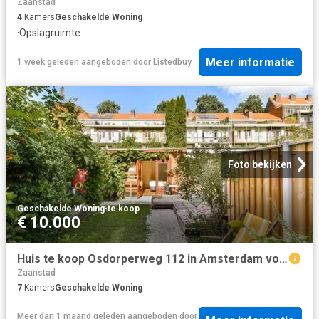
Zaanstad
4
Kamers
Geschakelde Woning
·
Opslagruimte
Meer informatie
1 week geleden
aangeboden door
Listedbuy
Foto bekijken
Geschakelde Woning
·
te koop
€ 10.000
Huis te koop Osdorperweg 112 in Amsterdam voor € 750.000
Zaanstad
7
Kamers
Geschakelde Woning
Meer dan 1 maand geleden
aangeboden door