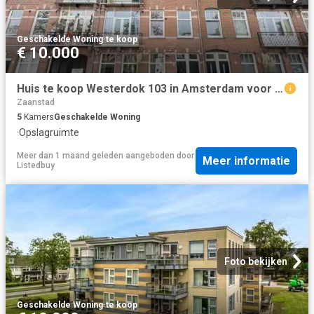
Geschakelde Woning
·
te koop
€ 10.000
Huis te koop Westerdok 103 in Amsterdam voor € 839.000
Zaanstad
5
Kamers
Geschakelde Woning
·
Opslagruimte
Meer dan 1 maand geleden
aangeboden door
Meer informatie
Listedbuy
Foto bekijken
Geschakelde Woning
·
te koop