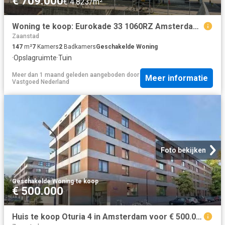
€ 709.000
€ 4.823/m²
Woning te koop: Eurokade 33 1060RZ Amsterdam Vastgoed Nederland
Zaanstad
147
m²
7
Kamers
2
Badkamers
Geschakelde Woning
·
Opslagruimte
·
Tuin
Meer dan 1 maand geleden
aangeboden door
Meer informatie
Vastgoed Nederland
Foto bekijken
Geschakelde Woning
·
te koop
€ 500.000
Huis te koop Oturia 4 in Amsterdam voor € 500.000