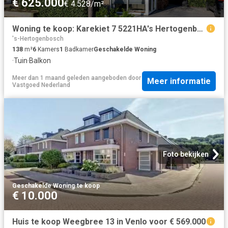
€ 625.000
€ 4.528/m²
Woning te koop: Karekiet 7 5221HA's Hertogenbosch Vastgoed Nederland
's-Hertogenbosch
138
m²
6
Kamers
1
Badkamer
Geschakelde Woning
·
Tuin
·
Balkon
Meer dan 1 maand geleden
aangeboden door
Meer informatie
Vastgoed Nederland
Foto bekijken
Geschakelde Woning
·
te koop
€ 10.000
Huis te koop Weegbree 13 in Venlo voor € 569.000