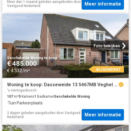
Meer dan 1 maand geleden
aangeboden door
Meer informatie
Vastgoed Nederland
Foto bekijken
Geschakelde Woning
·
te koop
€ 485.000
BIJGEWERKT
€ 4.532/m²
Woning te koop: Dasseweide 13 5467MB Veghel Vastgoed Nederland
's-Hertogenbosch
107
m²
5
Kamers
1
Badkamer
Geschakelde Woning
·
Tuin
·
Parkeerplaats
2 dagen geleden
aangeboden door
Vastgoed
Meer informatie
Nederland