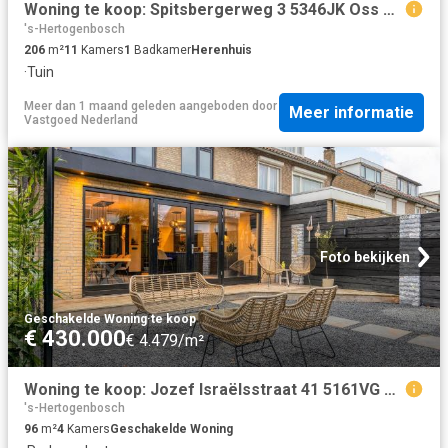
Woning te koop: Spitsbergerweg 3 5346JK Oss Vastgoed Nederland
's-Hertogenbosch
206
m²
11
Kamers
1
Badkamer
Herenhuis
·
Tuin
Meer dan 1 maand geleden
aangeboden door
Meer informatie
Vastgoed Nederland
Foto bekijken
Geschakelde Woning
·
te koop
€ 430.000
€ 4.479/m²
Woning te koop: Jozef Israëlsstraat 41 5161VG Sprang Capelle Vastgoed Nederland
's-Hertogenbosch
96
m²
4
Kamers
Geschakelde Woning