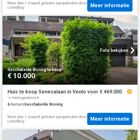
Meer dan 1 maand geleden
aangeboden door
Meer informatie
Listedbuy
Foto bekijken
Geschakelde Woning
·
te koop
€ 10.000
Huis te koop Senecalaan in Venlo voor € 469.000
's-Hertogenbosch
6
Kamers
Geschakelde Woning
Meer dan 1 maand geleden
aangeboden door
Meer informatie
Listedbuy