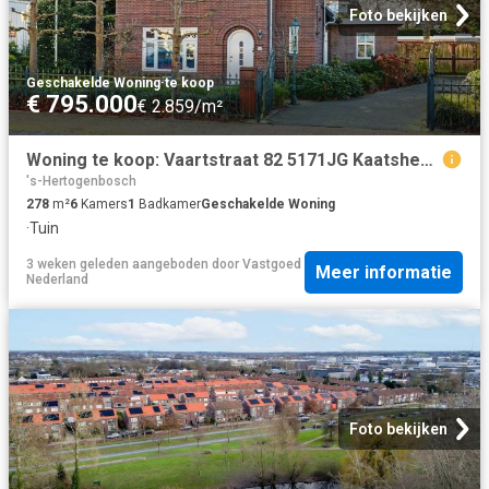
Foto bekijken
Geschakelde Woning
·
te koop
€ 795.000
€ 2.859/m²
Woning te koop: Vaartstraat 82 5171JG Kaatsheuvel Vastgoed Nederland
's-Hertogenbosch
278
m²
6
Kamers
1
Badkamer
Geschakelde Woning
·
Tuin
3 weken geleden
aangeboden door
Vastgoed
Meer informatie
Nederland
Foto bekijken