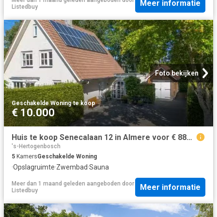
Meer informatie
Listedbuy
Foto bekijken
Geschakelde Woning
·
te koop
€ 10.000
Huis te koop Senecalaan 12 in Almere voor € 880.000
's-Hertogenbosch
5
Kamers
Geschakelde Woning
·
Opslagruimte
·
Zwembad
·
Sauna
Meer dan 1 maand geleden
aangeboden door
Meer informatie
Listedbuy