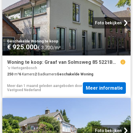
Foto bekijken
Geschakelde Woning
·
te koop
€ 925.000
€ 3.700/m²
Woning te koop: Graaf van Solmsweg 85 5221BM's Hertogenbosch Vastgoed Nederland
's-Hertogenbosch
250
m²
6
Kamers
2
Badkamers
Geschakelde Woning
Meer dan 1 maand geleden
aangeboden door
Meer informatie
Vastgoed Nederland
Foto bekijken