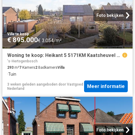
Foto bekijken
Villa
·
te koop
€ 895.000
€ 3.054/m²
Woning te koop: Heikant 5 5171KM Kaatsheuvel Vastgoed Nederland
's-Hertogenbosch
293
m²
7
Kamers
2
Badkamers
Villa
·
Tuin
3 weken geleden
aangeboden door
Vastgoed
Meer informatie
Nederland
Foto bekijken