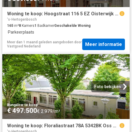
Woning te koop: Hoogstraat 116 5 EZ Oisterwijk Vastgoed Nederland
's-Hertogenbosch
165
m²
8
Kamers
1
Badkamer
Geschakelde Woning
·
Parkeerplaats
Meer dan 1 maand geleden
aangeboden door
Meer informatie
Vastgoed Nederland
Foto bekijken
Bungalow
·
te koop
€ 497.500
€ 2.979/m²
Woning te koop: Floraliastraat 78A 5342BK Oss Vastgoed Nederland
's-Hertogenbosch