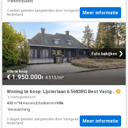
·
Parkeerplaats
2 weken geleden
aangeboden door
Vastgoed
Meer informatie
Nederland
Foto bekijken
Villa
·
te koop
€ 1.950.000
€ 4.513/m²
Woning te koop: Lijsterlaan 6 5683RG Best Vastgoed Nederland
's-Hertogenbosch
432
m²
16
Kamers
2
Badkamers
Villa
·
Verwarming
5 dagen geleden
aangeboden door
Vastgoed
Meer informatie
Nederland