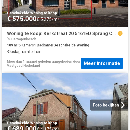
Geschakelde Woning
·
te koop
€ 575.000
€ 5.275/m²
Woning te koop: Kerkstraat 20 5161ED Sprang Capelle Vastgoed Nederland
's-Hertogenbosch
109
m²
5
Kamers
1
Badkamer
Geschakelde Woning
·
Opslagruimte
·
Tuin
Meer dan 1 maand geleden
aangeboden door
Meer informatie
Vastgoed Nederland
Foto bekijken
Geschakelde Woning
·
te koop
€ 689.000
€ 4.175/m²