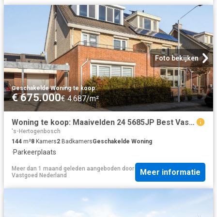
Foto bekijken
Geschakelde Woning
·
te koop
€ 675.000
€ 4.687/m²
Woning te koop: Maaivelden 24 5685JP Best Vastgoed Nederland
's-Hertogenbosch
144
m²
8
Kamers
2
Badkamers
Geschakelde Woning
·
Parkeerplaats
Meer dan 1 maand geleden
aangeboden door
Meer informatie
Vastgoed Nederland