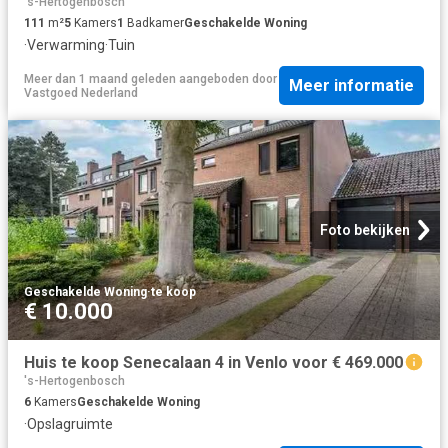
's-Hertogenbosch
111
m²
5
Kamers
1
Badkamer
Geschakelde Woning
·
Verwarming
·
Tuin
Meer dan 1 maand geleden
aangeboden door
Meer informatie
Vastgoed Nederland
Foto bekijken
Geschakelde Woning
·
te koop
€ 10.000
Huis te koop Senecalaan 4 in Venlo voor € 469.000
's-Hertogenbosch
6
Kamers
Geschakelde Woning
·
Opslagruimte