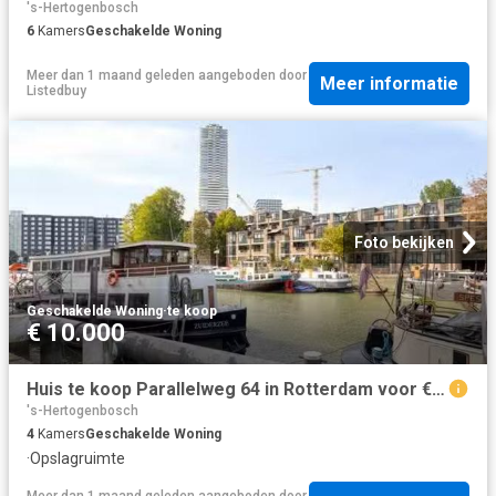
's-Hertogenbosch
6
Kamers
Geschakelde Woning
Meer dan 1 maand geleden
aangeboden door
Meer informatie
Listedbuy
Foto bekijken
Geschakelde Woning
·
te koop
€ 10.000
Huis te koop Parallelweg 64 in Rotterdam voor € 495.000
's-Hertogenbosch
4
Kamers
Geschakelde Woning
·
Opslagruimte
Meer dan 1 maand geleden
aangeboden door