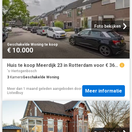
Foto bekijken
Geschakelde Woning
·
te koop
€ 10.000
Huis te koop Meerdijk 23 in Rotterdam voor € 365.000
's-Hertogenbosch
3
Kamers
Geschakelde Woning
Meer dan 1 maand geleden
aangeboden door
Meer informatie
Listedbuy