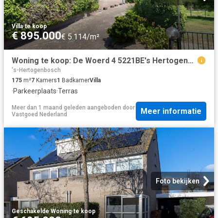
Villa
·
te koop
€ 895.000
€ 5.114/m²
Woning te koop: De Woerd 4 5221BE's Hertogenbosch Vastgoed Nederland
's-Hertogenbosch
175
m²
7
Kamers
1
Badkamer
Villa
·
Parkeerplaats
·
Terras
Meer dan 1 maand geleden
aangeboden door
Meer informatie
Vastgoed Nederland
Foto bekijken
Geschakelde Woning
·
te koop