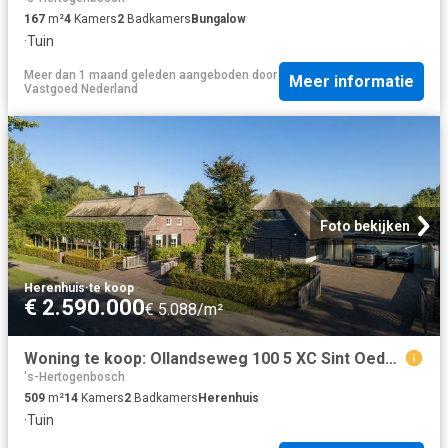
167
m²
4
Kamers
2
Badkamers
Bungalow
·
Tuin
Meer dan 1 maand geleden
aangeboden door
Meer informatie
Vastgoed Nederland
Foto bekijken
Herenhuis
·
te koop
€ 2.590.000
€ 5.088/m²
Woning te koop: Ollandseweg 100 5 XC Sint Oedenrode Vastgoed Nederland
's-Hertogenbosch
509
m²
14
Kamers
2
Badkamers
Herenhuis
·
Tuin