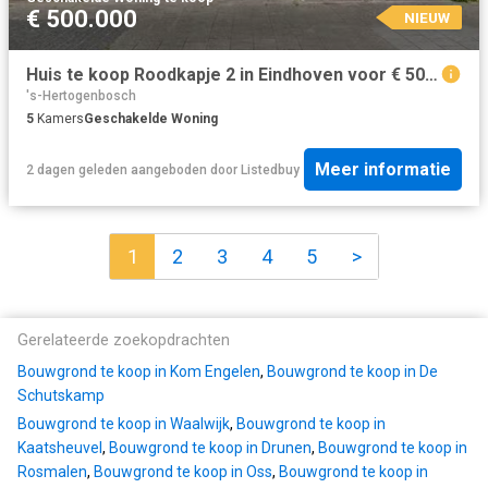
€ 500.000
NIEUW
Huis te koop Roodkapje 2 in Eindhoven voor € 500.000
's-Hertogenbosch
5
Kamers
Geschakelde Woning
Meer informatie
2 dagen geleden
aangeboden door
Listedbuy
1
2
3
4
5
>
Gerelateerde zoekopdrachten
Bouwgrond te koop in Kom Engelen
,
Bouwgrond te koop in De
Schutskamp
Bouwgrond te koop in Waalwijk
,
Bouwgrond te koop in
Kaatsheuvel
,
Bouwgrond te koop in Drunen
,
Bouwgrond te koop in
Rosmalen
,
Bouwgrond te koop in Oss
,
Bouwgrond te koop in