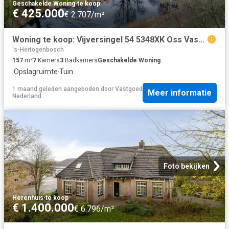
Geschakelde Woning
·
te koop
€ 425.000
€ 2.707/m²
Woning te koop: Vijversingel 54 5348XK Oss Vastgoed Nederland
's-Hertogenbosch
157
m²
7
Kamers
3
Badkamers
Geschakelde Woning
·
Opslagruimte
·
Tuin
1 maand geleden
aangeboden door
Vastgoed
Meer informatie
Nederland
Foto bekijken
Herenhuis
·
te koop
€ 1.400.000
€ 6.796/m²