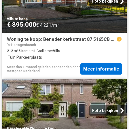
Foto bekijken
Villa
·
te koop
€ 895.000
€ 4.221/m²
Woning te koop: Benedenkerkstraat 87 5165CB Waspik Vastgoed Nederland
's-Hertogenbosch
212
m²
5
Kamers
1
Badkamer
Villa
·
Tuin
·
Parkeerplaats
Meer dan 1 maand geleden
aangeboden door
Meer informatie
Vastgoed Nederland
Foto bekijken
Geschakelde Woning
·
te koop