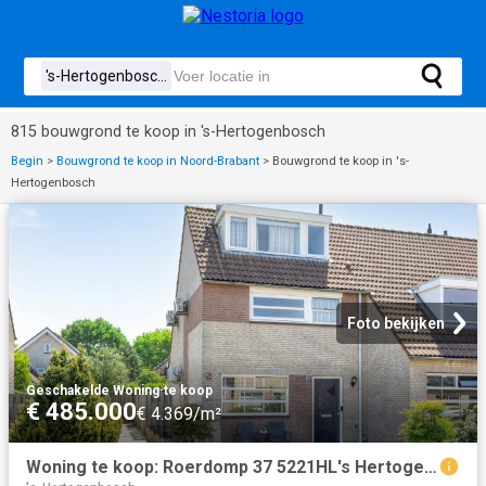
815 bouwgrond te koop in 's-Hertogenbosch
Begin
>
Bouwgrond te koop in Noord-Brabant
>
Bouwgrond te koop in 's-
Hertogenbosch
Foto bekijken
Geschakelde Woning
·
te koop
€ 485.000
€ 4.369/m²
Woning te koop: Roerdomp 37 5221HL's Hertogenbosch Vastgoed Nederland