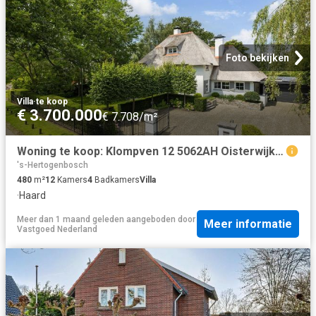
Foto bekijken
Villa
·
te koop
€ 3.700.000
€ 7.708/m²
Woning te koop: Klompven 12 5062AH Oisterwijk Vastgoed Nederland
's-Hertogenbosch
480
m²
12
Kamers
4
Badkamers
Villa
·
Haard
Meer dan 1 maand geleden
aangeboden door
Meer informatie
Vastgoed Nederland