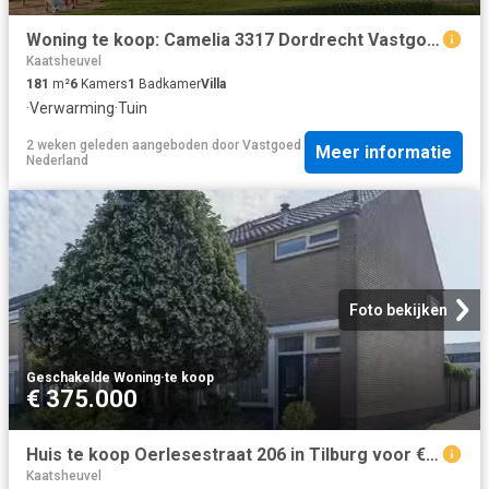
Woning te koop: Camelia 3317 Dordrecht Vastgoed Nederland
Kaatsheuvel
181
m²
6
Kamers
1
Badkamer
Villa
·
Verwarming
·
Tuin
2 weken geleden
aangeboden door
Vastgoed
Meer informatie
Nederland
Foto bekijken
Geschakelde Woning
·
te koop
€ 375.000
Huis te koop Oerlesestraat 206 in Tilburg voor € 375.000
Kaatsheuvel