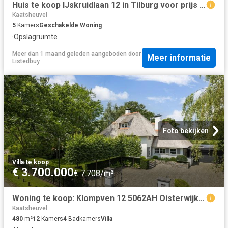
Huis te koop IJskruidlaan 12 in Tilburg voor prijs op aanvraag
Kaatsheuvel
5
Kamers
Geschakelde Woning
·
Opslagruimte
Meer dan 1 maand geleden
aangeboden door
Meer informatie
Listedbuy
Foto bekijken
Villa
·
te koop
€ 3.700.000
€ 7.708/m²
Woning te koop: Klompven 12 5062AH Oisterwijk Vastgoed Nederland
Kaatsheuvel
480
m²
12
Kamers
4
Badkamers
Villa