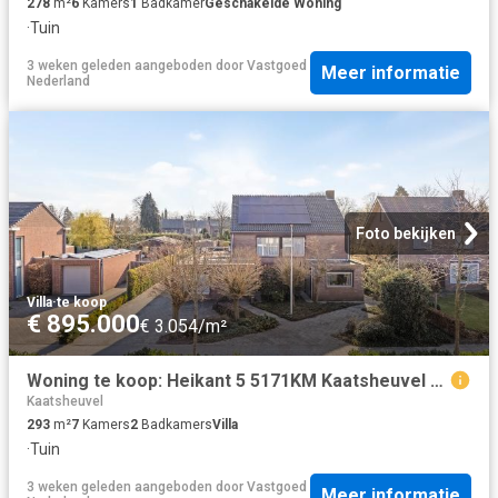
278
m²
6
Kamers
1
Badkamer
Geschakelde Woning
·
Tuin
3 weken geleden
aangeboden door
Vastgoed
Meer informatie
Nederland
Foto bekijken
Villa
·
te koop
€ 895.000
€ 3.054/m²
Woning te koop: Heikant 5 5171KM Kaatsheuvel Vastgoed Nederland
Kaatsheuvel
293
m²
7
Kamers
2
Badkamers
Villa
·
Tuin
3 weken geleden
aangeboden door
Vastgoed
Meer informatie