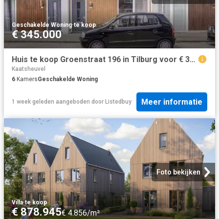
Geschakelde Woning
·
te koop
€ 345.000
Huis te koop Groenstraat 196 in Tilburg voor € 345.000
Kaatsheuvel
6
Kamers
Geschakelde Woning
Meer informatie
1 week geleden
aangeboden door
Listedbuy
Foto bekijken
Villa
·
te koop
€ 878.945
€ 4.856/m²