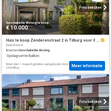
Foto bekijken
Geschakelde Woning
·
te koop
€ 10.000
Huis te koop Zenderenstraat 2 in Tilburg voor € 550.000
Kaatsheuvel
6
Kamers
Geschakelde Woning
·
Opslagruimte
·
Balkon
Meer dan 1 maand geleden
aangeboden door
Meer informatie
Listedbuy
Foto bekijken