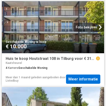
Foto bekijken
Geschakelde Woning
·
te koop
€ 10.000
Huis te koop Houtstraat 108 in Tilburg voor € 315.000
Kaatsheuvel
4
Kamers
Geschakelde Woning
Meer dan 1 maand geleden
aangeboden door
Meer informatie
Listedbuy