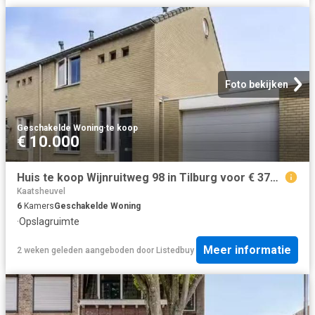
Foto bekijken
Geschakelde Woning
·
te koop
€ 10.000
Huis te koop Wijnruitweg 98 in Tilburg voor € 375.000
Kaatsheuvel
6
Kamers
Geschakelde Woning
·
Opslagruimte
Meer informatie
2 weken geleden
aangeboden door
Listedbuy