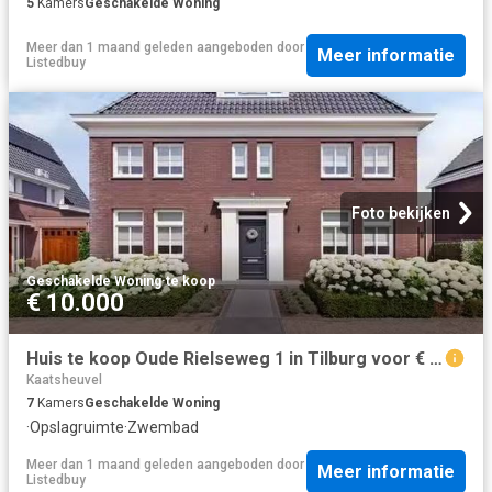
5
Kamers
Geschakelde Woning
Meer dan 1 maand geleden
aangeboden door
Meer informatie
Listedbuy
Foto bekijken
Geschakelde Woning
·
te koop
€ 10.000
Huis te koop Oude Rielseweg 1 in Tilburg voor € 1.249.000
Kaatsheuvel
7
Kamers
Geschakelde Woning
·
Opslagruimte
·
Zwembad
Meer dan 1 maand geleden
aangeboden door
Meer informatie
Listedbuy