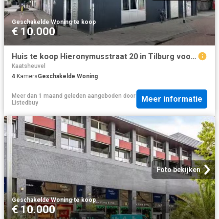
Geschakelde Woning
·
te koop
€ 10.000
Huis te koop Hieronymusstraat 20 in Tilburg voor € 225.000
Kaatsheuvel
4
Kamers
Geschakelde Woning
Meer dan 1 maand geleden
aangeboden door
Meer informatie
Listedbuy
Foto bekijken
Geschakelde Woning
·
te koop
€ 10.000