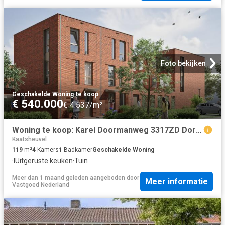
Foto bekijken
Geschakelde Woning
·
te koop
€ 540.000
€ 4.537/m²
Woning te koop: Karel Doormanweg 3317ZD Dordrecht Vastgoed Nederland
Kaatsheuvel
119
m²
4
Kamers
1
Badkamer
Geschakelde Woning
·
IUitgeruste keuken
·
Tuin
Meer dan 1 maand geleden
aangeboden door
Meer informatie
Vastgoed Nederland