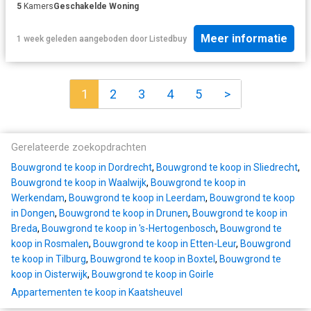
5
Kamers
Geschakelde Woning
Meer informatie
1 week geleden
aangeboden door
Listedbuy
1
2
3
4
5
>
Gerelateerde zoekopdrachten
Bouwgrond te koop in Dordrecht
,
Bouwgrond te koop in Sliedrecht
,
Bouwgrond te koop in Waalwijk
,
Bouwgrond te koop in
Werkendam
,
Bouwgrond te koop in Leerdam
,
Bouwgrond te koop
in Dongen
,
Bouwgrond te koop in Drunen
,
Bouwgrond te koop in
Breda
,
Bouwgrond te koop in 's-Hertogenbosch
,
Bouwgrond te
koop in Rosmalen
,
Bouwgrond te koop in Etten-Leur
,
Bouwgrond
te koop in Tilburg
,
Bouwgrond te koop in Boxtel
,
Bouwgrond te
koop in Oisterwijk
,
Bouwgrond te koop in Goirle
Appartementen te koop in Kaatsheuvel