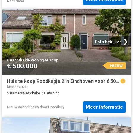
Nederland
Foto bekijken
Geschakelde Woning
·
te koop
€ 500.000
NIEUW
Huis te koop Roodkapje 2 in Eindhoven voor € 500.000
Kaatsheuvel
5
Kamers
Geschakelde Woning
Meer informatie
Nieuw
aangeboden door
Listedbuy