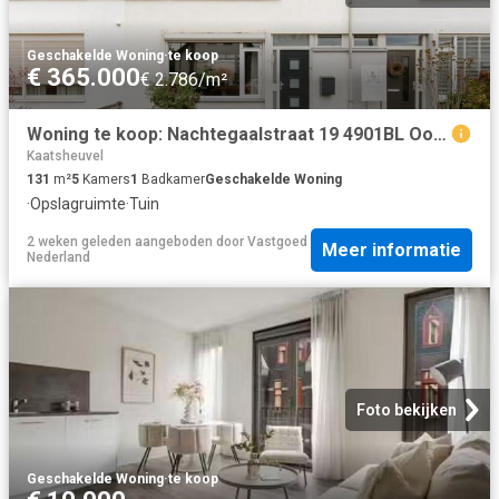
Geschakelde Woning
·
te koop
€ 365.000
€ 2.786/m²
Woning te koop: Nachtegaalstraat 19 4901BL Oosterhout Vastgoed Nederland
Kaatsheuvel
131
m²
5
Kamers
1
Badkamer
Geschakelde Woning
·
Opslagruimte
·
Tuin
2 weken geleden
aangeboden door
Vastgoed
Meer informatie
Nederland
Foto bekijken
Geschakelde Woning
·
te koop