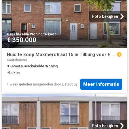
Foto bekijken
Geschakelde Woning
·
te koop
€ 350.000
Huis te koop Mokmerstraat 15 in Tilburg voor € 350.000
Kaatsheuvel
3
Kamers
Geschakelde Woning
·
Balkon
Meer informatie
1 week geleden
aangeboden door
Listedbuy
Foto bekijken