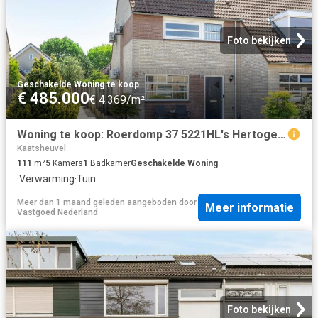
Foto bekijken
Geschakelde Woning
·
te koop
€ 485.000
€ 4.369/m²
Woning te koop: Roerdomp 37 5221HL's Hertogenbosch Vastgoed Nederland
Kaatsheuvel
111
m²
5
Kamers
1
Badkamer
Geschakelde Woning
·
Verwarming
·
Tuin
Meer dan 1 maand geleden
aangeboden door
Meer informatie
Vastgoed Nederland
Foto bekijken