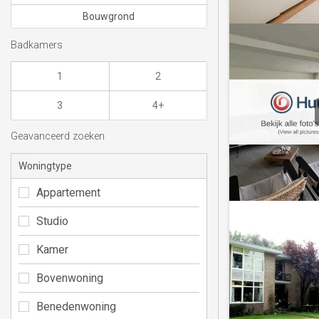
Bouwgrond
Badkamers
1
2
3
4+
Geavanceerd zoeken
Woningtype
Appartement
Studio
Kamer
Bovenwoning
Benedenwoning