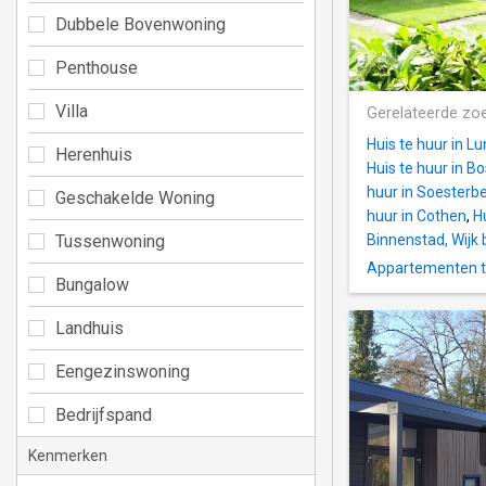
Dubbele Bovenwoning
Penthouse
Villa
Gerelateerde zo
Huis te huur in L
Herenhuis
Huis te huur in B
huur in Soesterb
Geschakelde Woning
huur in Cothen
,
Hu
Tussenwoning
Binnenstad, Wijk 
Appartementen t
Bungalow
Landhuis
Eengezinswoning
Bedrijfspand
Kenmerken