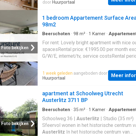
information see
door
Huurportaal
hoogste woonlaag is, is het appartement extr
Het appartement heeft een woonoppervlakt
1 bedroom Appartement Surface Area
ongeveer 67 m² en is ingedeeld met een L-
98m2
woonkamer met rechte keuken, twee slaap
en een berging. De badkamer is
Beerschoten
·
98
m²
·
1
Kamer
·
Appartemen
For rent: Lovely bright apartment with nice o
Foto bekijken
spacesRental price: €1995.00 per month exc
G/W/E, internet/tv, service costsRental peri
months (ShortStay)Available from: to Conditi
Furnished This well-kept. For more informat
1 week geleden
aangeboden door
Meer info
Huurportaal
apartment at Schoolweg Utrecht
Austerlitz 3711 BP
Beerschoten
·
35
m²
·
1
Kamer
·
Appartemen
Schoolweg 36 |
Austerlitz
| Studio (35 m²)
Foto bekijken
Sfeervol wonen in het historische centrum v
Austerlitz
In het historische centrum van