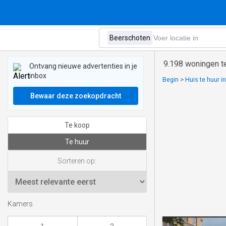
9.198 woningen t
Ontvang nieuwe advertenties in je
inbox
Begin
>
Huis te huur i
Bewaar deze zoekopdracht
Te koop
Te huur
Sorteren op:
Kamers