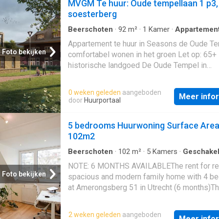
MVGM Te huur: Oude tempellaan 1 p3,
soesterberg
Beerschoten
·
92
m²
·
1
Kamer
·
Appartemen
Opslagruimte
·
Balkon
Appartement te huur in Seasons de Oude Te
Foto bekijken
comfortabel wonen in het groen Let op: 65+
historische landgoed De Oude Tempel in
Soesterberg
is getransformeerd tot woon-
zorgconcept Seasons. U kunt hier zelfstand
0 weken geleden
aangeboden
Meer info
wonen in comfortabele huurappartementen i
door
Huurportaal
unieke woonomgeving voor senioren waarbi
vitaliteit en zelfstandigheid hand in hand gaa
5 bedrooms Huurwoning Surface Area
Seasons De Oude Tempel heeft u zekerheid
102m2
zorg en ondersteuning wanneer u dit nodig h
Bent u op zoek naar een rustige, comfortabe
Beerschoten
·
102
m²
·
5
Kamers
·
Geschake
Woning
woning in een groene omgeving, met de ge
NOTE: 6 MONTHS AVAILABLEThe rent for re
van moderne voorzieningen en een sociale
Foto bekijken
spacious and modern family home with 4 b
leefomgeving? Dan is dit appartement aan 
at Amerongsberg 51 in Utrecht (6 months)Th
Tempellaan 1-P34 precies wat u zoekt. Dit 3
comfortable family home is located in a quie
kamerappartement ligt op de vierde verdiep
child-friendly residential area in Utrecht. Fo
2 weken geleden
aangeboden
beschikt over een ruim balkon. Omdat dit de
Meer info