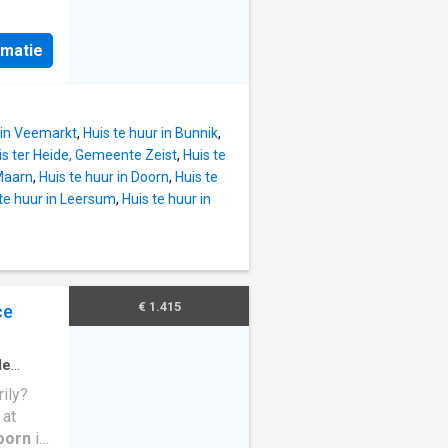
35 m²,
ning
rmatie
 op
 het
e rustig
 in Veemarkt
,
Huis te huur in Bunnik
,
 van de
uis ter Heide, Gemeente Zeist
,
Huis te
 Maarn
,
Huis te huur in Doorn
,
Huis te
g -
 te huur in Leersum
,
Huis te huur in
de
 -
sruimte
n de
Rustige
€ 1.415
ce
legen op
water
de
s of
rily?
 at
oorn
is