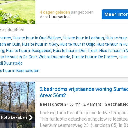
Austerlitz
ligt deze leuke studio van circa 
gelegen in een voormalig zusterhuis. De wo
4 dagen geleden
aangeboden
Meer info
bevindt zich op de eerste verdieping en ligt
door
Huurportaal
loopafstand van de uitgestrekte bossen van
Utrechts Landschap. Een ideale plek voor wi
ekopdrachten
en groen wil wonen, met voorzieningen en
unetten
,
Huis te huur in Oud-Wulven
,
Huis te huur in Leebrug
,
Huis te huur
uitvalswegen binnen handbereik. Kenmerken
osch en Duin
,
Huis te huur in 't Goy
,
Huis te huur in Odijk
,
Huis te huur in H
woning: - Woonoppervlakte: ca. 35 m² - Type
erg
,
Huis te huur in Bosgebied
,
Huis te huur in Den Treek
,
Huis te huur in
woning: studio - Gelegen op de 1e verdiepin
is te huur in De Geer, Wijk bij Duurstede
,
Huis te huur in De Horden
,
Huis
Knusse woon- slaapkamer - Kitchenette in 
bij Duurstede
woonkamer - Badkamer met douche en toilet
e huur in Beerschoten
Loggia aanwezig - Gemeenschappelijke wa
met wasmachine en wasdroger - Gebruik va
gemeenschappelijke tuin Bijzonderheden: - 
2 bedrooms vrijstaande woning Surfa
ligging nabij uitgestrekte bosgebieden - Ge
Area: 56m2
korte afstand van Driebergen en Zeist -
Dorpswinkels in de nabijheid - Kosten voor 
Beerschoten
·
56
m²
·
2
Kamers
·
Geschakel
en elektra zijn niet inbegrepen in de huurprij
Woning
·
Parkeerplaats
·
Terras
Looking for a beautiful place to live tempora
servicekosten - Voorz
Foto bekijken
This fantastic detached bungalow is located
Leersumsestraatweg 23, (Larixlaan 85) in
D