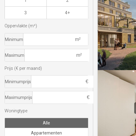
1
2
3
4+
Oppervlakte (m²)
Minimum
Maximum
Prijs (€ per maand)
Minimumprijs
Maximumprijs
Woningtype
Alle
Appartementen