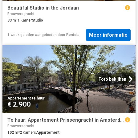
Beautiful Studio in the Jordaan
Brouwersgracht
33
m²
1
Kamer
Studio
Meer informatie
1 week geleden
aangeboden door
Rentola
Foto bekijken
Appartement
·
te huur
€ 2.900
Te huur: Appartement Prinsengracht in Amsterdam
Brouwersgracht
102
m²
2
Kamers
Appartement