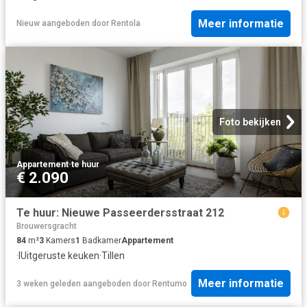
Meer informatie
Nieuw
aangeboden door
Rentola
Foto bekijken
Appartement
·
te huur
€ 2.090
Te huur: Nieuwe Passeerdersstraat 212
Brouwersgracht
84
m²
3
Kamers
1
Badkamer
Appartement
·
IUitgeruste keuken
·
Tillen
Meer informatie
3 weken geleden
aangeboden door
Rentumo