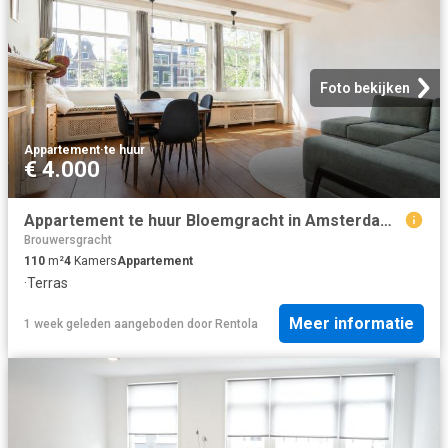
Foto bekijken
Appartement
·
te huur
€ 4.000
Appartement te huur Bloemgracht in Amsterdam voor € 4.000
Brouwersgracht
110
m²
4
Kamers
Appartement
·
Terras
Meer informatie
1 week geleden
aangeboden door
Rentola