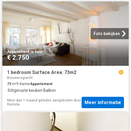
Foto bekijken
Appartement
·
te huur
€ 2.750
1 bedroom Surface Area: 73m2
Brouwersgracht
73
m²
1
Kamer
Appartement
·
IUitgeruste keuken
·
Balkon
Meer dan 1 maand geleden
aangeboden door
Meer informatie
Rentola