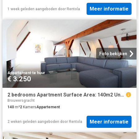
Meer informatie
1 week geleden
aangeboden door
Rentola
Foto bekijken
Appartement
·
te huur
€ 3.250
2 bedrooms Apartment Surface Area: 140m2 Unfurnished
Brouwersgracht
140
m²
2
Kamers
Appartement
Meer informatie
2 weken geleden
aangeboden door
Rentola