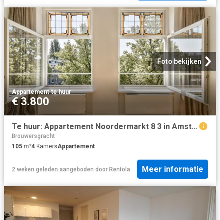
Foto bekijken
Appartement
·
te huur
€ 3.800
Te huur: Appartement Noordermarkt 8 3 in Amsterdam
Brouwersgracht
105
m²
4
Kamers
Appartement
Meer informatie
2 weken geleden
aangeboden door
Rentola