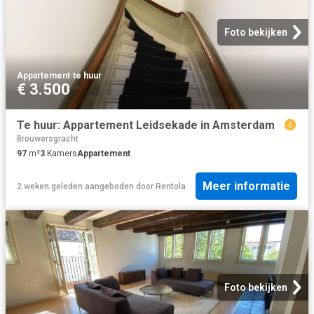
Foto bekijken
Appartement
·
te huur
€ 3.500
Te huur: Appartement Leidsekade in Amsterdam
Brouwersgracht
97
m²
3
Kamers
Appartement
Meer informatie
2 weken geleden
aangeboden door
Rentola
Foto bekijken