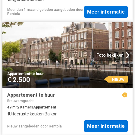
Meer dan 1 maand geleden
aangeboden door
Meer informatie
Rentola
Foto bekijken
Appartement
·
te huur
€ 2.500
NIEUW
Appartement te huur
Brouwersgracht
49
m²
2
Kamers
Appartement
·
IUitgeruste keuken
·
Balkon
Meer informatie
Nieuw
aangeboden door
Rentola