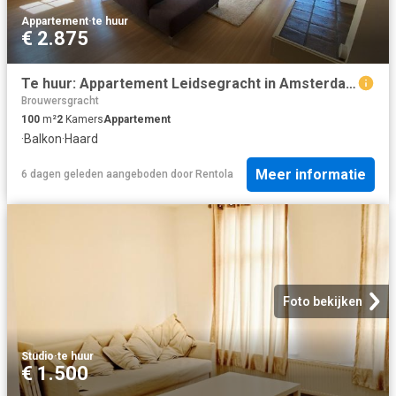
Appartement
·
te huur
€ 2.875
Te huur: Appartement Leidsegracht in Amsterdam
Brouwersgracht
100
m²
2
Kamers
Appartement
·
Balkon
·
Haard
Meer informatie
6 dagen geleden
aangeboden door
Rentola
Foto bekijken
Studio
·
te huur
€ 1.500