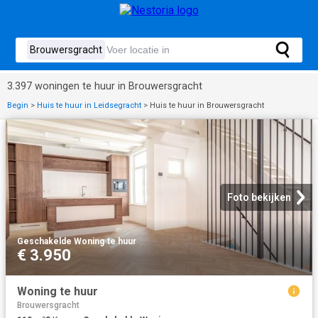
3.397 woningen te huur in Brouwersgracht
Begin
>
Huis te huur in Leidsegracht
>
Huis te huur in Brouwersgracht
Foto bekijken
Geschakelde Woning
·
te huur
€ 3.950
Woning te huur
Brouwersgracht