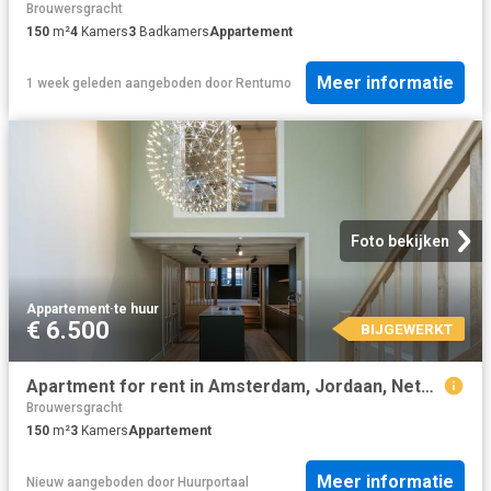
Brouwersgracht
150
m²
4
Kamers
3
Badkamers
Appartement
Meer informatie
1 week geleden
aangeboden door
Rentumo
Foto bekijken
Appartement
·
te huur
€ 6.500
BIJGEWERKT
Apartment for rent in Amsterdam, Jordaan, Netherlands
Brouwersgracht
150
m²
3
Kamers
Appartement
Meer informatie
Nieuw
aangeboden door
Huurportaal