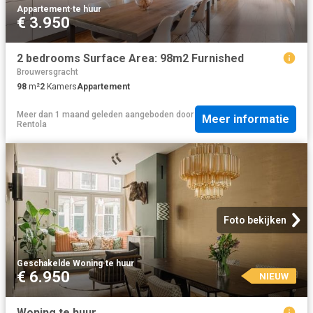
Appartement
·
te huur
€ 3.950
2 bedrooms Surface Area: 98m2 Furnished
Brouwersgracht
98
m²
2
Kamers
Appartement
Meer dan 1 maand geleden
aangeboden door
Meer informatie
Rentola
Foto bekijken
Geschakelde Woning
·
te huur
€ 6.950
NIEUW
Woning te huur