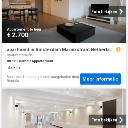
Foto bekijken
Appartement
·
te huur
€ 2.700
apartment in Amsterdam Marnixstraat Netherlands 2 Rooms
Brouwersgracht
80
m²
2
Kamers
Appartement
·
Balkon
Meer dan 1 maand geleden
aangeboden door
Meer informatie
Rentola
Foto bekijken