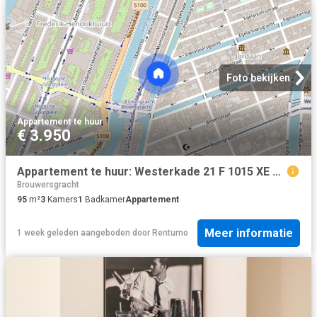
Foto bekijken
Appartement
·
te huur
€ 3.950
Appartement te huur: Westerkade 21 F 1015 XE Amsterdam
Brouwersgracht
95
m²
3
Kamers
1
Badkamer
Appartement
Meer informatie
1 week geleden
aangeboden door
Rentumo