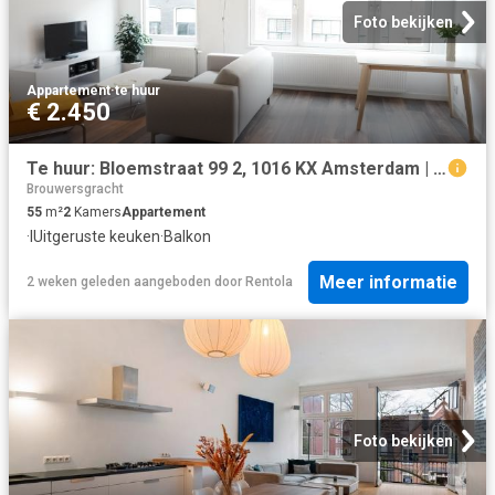
Foto bekijken
Appartement
·
te huur
€ 2.450
Te huur: Bloemstraat 99 2, 1016 KX Amsterdam | VVA
Brouwersgracht
55
m²
2
Kamers
Appartement
·
IUitgeruste keuken
·
Balkon
Meer informatie
2 weken geleden
aangeboden door
Rentola
Foto bekijken