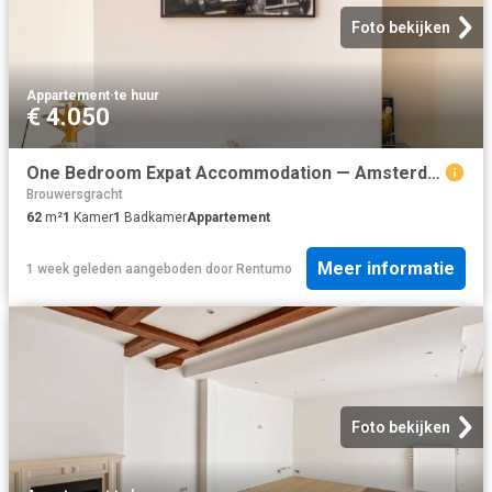
Foto bekijken
Appartement
·
te huur
€ 4.050
One Bedroom Expat Accommodation — Amsterdam — Canal View
Brouwersgracht
62
m²
1
Kamer
1
Badkamer
Appartement
Meer informatie
1 week geleden
aangeboden door
Rentumo
Foto bekijken