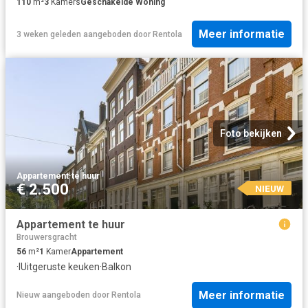
110
m²
3
Kamers
Geschakelde Woning
Meer informatie
3 weken geleden
aangeboden door
Rentola
Foto bekijken
Appartement
·
te huur
€ 2.500
NIEUW
Appartement te huur
Brouwersgracht
56
m²
1
Kamer
Appartement
·
IUitgeruste keuken
·
Balkon
Meer informatie
Nieuw
aangeboden door
Rentola