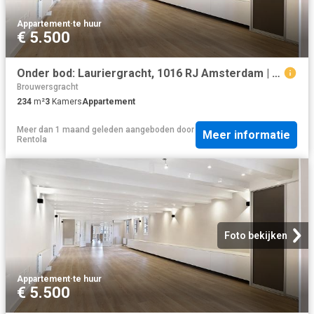
Appartement
·
te huur
€ 5.500
Onder bod: Lauriergracht, 1016 RJ Amsterdam | VVA
Brouwersgracht
234
m²
3
Kamers
Appartement
Meer dan 1 maand geleden
aangeboden door
Meer informatie
Rentola
Foto bekijken
Appartement
·
te huur
€ 5.500