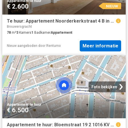
Appartement
·
te huur
€ 2.600
NIEUW
Te huur: Appartement Noorderkerkstraat 4 B in Amsterdam
Brouwersgracht
78
m²
3
Kamers
1
Badkamer
Appartement
Meer informatie
Nieuw
aangeboden door
Rentumo
Foto bekijken
Appartement
·
te huur
€ 6.500
Appartement te huur: Bloemstraat 19 2 1016 KV Amsterdam