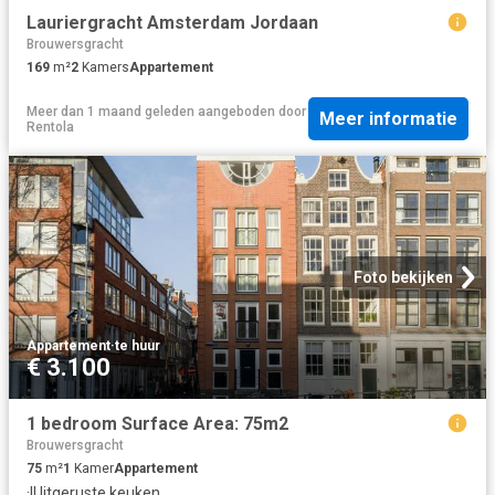
Lauriergracht Amsterdam Jordaan
Brouwersgracht
169
m²
2
Kamers
Appartement
Meer dan 1 maand geleden
aangeboden door
Meer informatie
Rentola
Foto bekijken
Appartement
·
te huur
€ 3.100
1 bedroom Surface Area: 75m2
Brouwersgracht
75
m²
1
Kamer
Appartement
·
IUitgeruste keuken