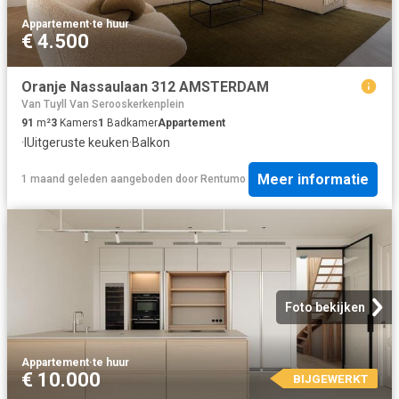
Appartement
·
te huur
€ 4.500
Oranje Nassaulaan 312 AMSTERDAM
Van Tuyll Van Serooskerkenplein
91
m²
3
Kamers
1
Badkamer
Appartement
·
IUitgeruste keuken
·
Balkon
Meer informatie
1 maand geleden
aangeboden door
Rentumo
Foto bekijken
Appartement
·
te huur
€ 10.000
BIJGEWERKT