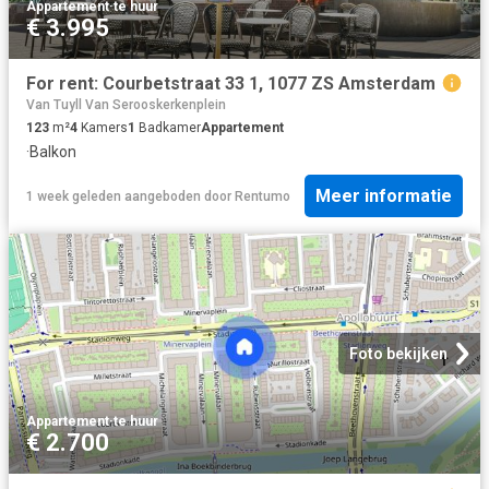
Appartement
·
te huur
€ 3.995
For rent: Courbetstraat 33 1, 1077 ZS Amsterdam
Van Tuyll Van Serooskerkenplein
123
m²
4
Kamers
1
Badkamer
Appartement
·
Balkon
Meer informatie
1 week geleden
aangeboden door
Rentumo
Foto bekijken
Appartement
·
te huur
€ 2.700