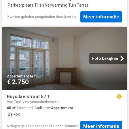
·
Parkeerplaats
·
Tillen
·
Verwarming
·
Tuin
·
Terras
Meer informatie
2 weken geleden
aangeboden door
Rentola
Foto bekijken
Appartement
·
te huur
€ 2.750
Ruysdaelstraat 57 1
Van Tuyll Van Serooskerkenplein
65
m²
3
Kamers
1
Badkamer
Appartement
·
Balkon
Meer informatie
6 dagen geleden
aangeboden door
Rentumo