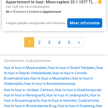
Appartement te huur: Minervaplein 33 1 1077 TL Amsterdam
Van Tuyll Van Serooskerkenplein
86
m²
3
Kamers
1
Badkamer
Appartement
Meer informatie
4 dagen geleden
aangeboden door
Rentumo
1
2
3
4
5
>
Gerelateerde zoekopdrachten
Huis te huur in Museumplein
,
Huis te huur in Roelof Hartplein
,
Huis
te huur in Reijnier Vinkeleskade
,
Huis te huur in Cornelis
Krusemanstraat
,
Huis te huur in Muzenplein
,
Huis te huur in
Stadionplein
,
Huis te huur in Amstelveenseweg
Huis te huur in Jordaan, Centrum
,
Huis te huur in Grachtengordel
,
Huis te huur in Herengracht
,
Huis te huur in Leidsegracht
,
Huis te
huur in Brouwersgracht
,
Huis te huur in Geervliet, Zuideramstel
,
Huis te huur in Amsterdamse Brug
,
Huis te huur in Draaiweg
,
Huis