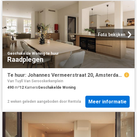
Foto bekijken
Geschakelde Woning
·
te huur
Raadplegen
Te huur: Johannes Vermeerstraat 20, Amsterdam | Broersma Werken & Wonen
Van Tuyll Van Serooskerkenplein
490
m²
12
Kamers
Geschakelde Woning
Meer informatie
2 weken geleden
aangeboden door
Rentola