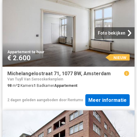
Foto bekijken
Appartement
·
te huur
€ 2.600
NIEUW
Michelangelostraat 71, 1077 BW, Amsterdam
Van Tuyll Van Serooskerkenplein
98
m²
2
Kamers
1
Badkamer
Appartement
Meer informatie
2 dagen geleden
aangeboden door
Rentumo