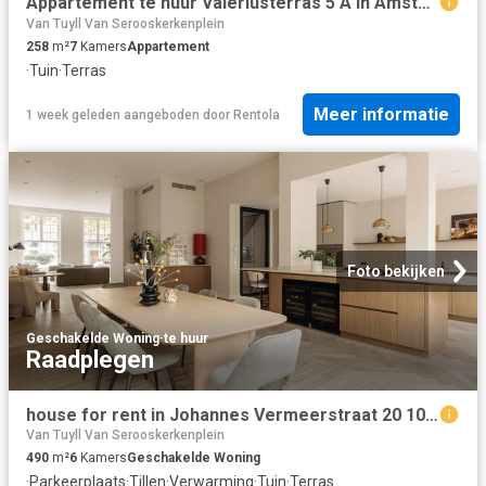
Appartement te huur Valeriusterras 5 A in Amsterdam voor € 13.500
Van Tuyll Van Serooskerkenplein
258
m²
7
Kamers
Appartement
·
Tuin
·
Terras
Meer informatie
1 week geleden
aangeboden door
Rentola
Foto bekijken
Geschakelde Woning
·
te huur
Raadplegen
house for rent in Johannes Vermeerstraat 20 1071DR Amsterdam Johannes Vermeerbuurt Amsterdam
Van Tuyll Van Serooskerkenplein
490
m²
6
Kamers
Geschakelde Woning
·
Parkeerplaats
·
Tillen
·
Verwarming
·
Tuin
·
Terras