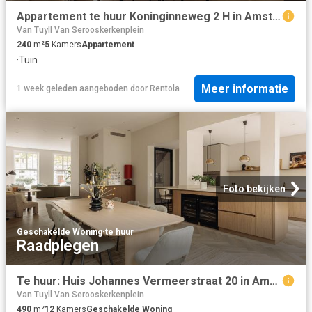
Appartement te huur Koninginneweg 2 H in Amsterdam voor € 15.000
Van Tuyll Van Serooskerkenplein
240
m²
5
Kamers
Appartement
·
Tuin
Meer informatie
1 week geleden
aangeboden door
Rentola
Foto bekijken
Geschakelde Woning
·
te huur
Raadplegen
Te huur: Huis Johannes Vermeerstraat 20 in Amsterdam
Van Tuyll Van Serooskerkenplein
490
m²
12
Kamers
Geschakelde Woning