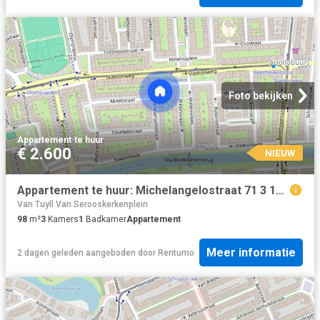
Foto bekijken
Appartement
·
te huur
€ 2.600
NIEUW
Appartement te huur: Michelangelostraat 71 3 1077 BW Amsterdam
Van Tuyll Van Serooskerkenplein
98
m²
3
Kamers
1
Badkamer
Appartement
Meer informatie
2 dagen geleden
aangeboden door
Rentumo