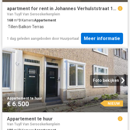
apartment for rent in Johannes Verhulststraat 159 E 1075GW Amsterdam Valeriusbuurt Oost Amsterdam
Van Tuyll Van Serooskerkenplein
168
m²
3
Kamers
Appartement
·
Tillen
·
Balkon
·
Terras
Meer informatie
1 dag geleden
aangeboden door
Huurportaal
Foto bekijken
Appartement
·
te huur
€ 6.500
NIEUW
Appartement te huur
Van Tuyll Van Serooskerkenplein