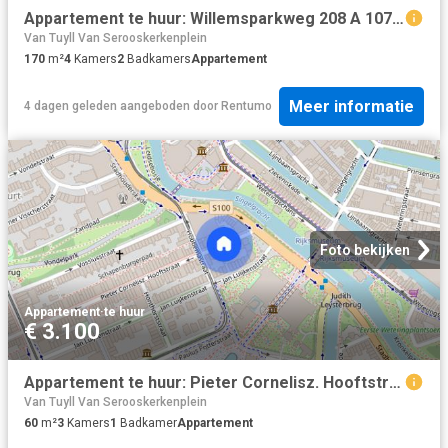
Appartement te huur: Willemsparkweg 208 A 1071 HW Amsterdam
Van Tuyll Van Serooskerkenplein
170
m²
4
Kamers
2
Badkamers
Appartement
Meer informatie
4 dagen geleden
aangeboden door
Rentumo
Foto bekijken
Appartement
·
te huur
€ 3.100
Appartement te huur: Pieter Cornelisz. Hooftstraat 17 C 1071 BL Amsterdam
Van Tuyll Van Serooskerkenplein
60
m²
3
Kamers
1
Badkamer
Appartement