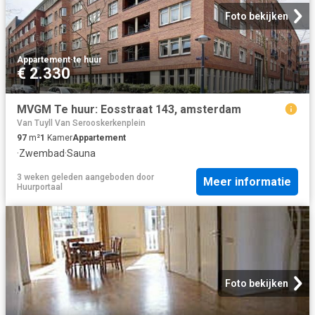
Foto bekijken
Appartement
·
te huur
€ 2.330
MVGM Te huur: Eosstraat 143, amsterdam
Van Tuyll Van Serooskerkenplein
97
m²
1
Kamer
Appartement
·
Zwembad
·
Sauna
3 weken geleden
aangeboden door
Meer informatie
Huurportaal
Foto bekijken