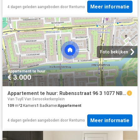
Meer informatie
4 dagen geleden
aangeboden door
Rentumo
Foto bekijken
Appartement
·
te huur
€ 3.000
Appartement te huur: Rubensstraat 96 3 1077 NB Amsterdam
Van Tuyll Van Serooskerkenplein
109
m²
2
Kamers
1
Badkamer
Appartement
Meer informatie
4 dagen geleden
aangeboden door
Rentumo