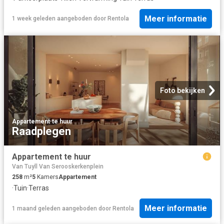
Meer informatie
1 week geleden
aangeboden door
Rentola
Foto bekijken
Appartement
·
te huur
Raadplegen
Appartement te huur
Van Tuyll Van Serooskerkenplein
258
m²
5
Kamers
Appartement
·
Tuin
·
Terras
Meer informatie
1 maand geleden
aangeboden door
Rentola