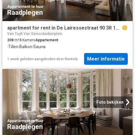
Appartement
·
te huur
Raadplegen
apartment for rent in De Lairessestraat 90 3R 1071PJ Amsterdam Cornelis Schuytbuurt Amsterdam
Van Tuyll Van Serooskerkenplein
208
m²
3
Kamers
Appartement
·
Tillen
·
Balkon
·
Sauna
Meer informatie
1 week geleden
aangeboden door
Rentola
Foto bekijken
Appartement
·
te huur
Raadplegen