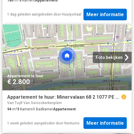
180
m²
3
Kamers
Appartement
Meer informatie
1 dag geleden
aangeboden door
Huurportaal
Foto bekijken
Appartement
·
te huur
€ 2.800
Appartement te huur: Minervalaan 68 2 1077 PE Amsterdam
Van Tuyll Van Serooskerkenplein
94
m²
3
Kamers
1
Badkamer
Appartement
Meer informatie
1 week geleden
aangeboden door
Rentumo