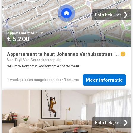
Foto bekijken
Appartement
·
te huur
€ 5.200
Appartement te huur: Johannes Verhulststraat 149 2 1071 NB Amsterdam
Van Tuyll Van Serooskerkenplein
140
m²
5
Kamers
2
Badkamers
Appartement
Meer informatie
1 week geleden
aangeboden door
Rentumo
Foto bekijken