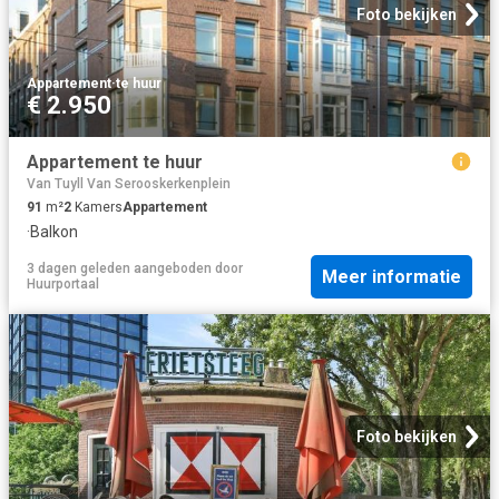
Foto bekijken
Appartement
·
te huur
€ 2.950
Appartement te huur
Van Tuyll Van Serooskerkenplein
91
m²
2
Kamers
Appartement
·
Balkon
3 dagen geleden
aangeboden door
Meer informatie
Huurportaal
Foto bekijken