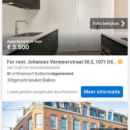
Foto bekijken
Appartement
·
te huur
€ 3.500
For rent: Johannes Vermeerstraat 36 2, 1071 DS Amsterdam
Van Tuyll Van Serooskerkenplein
81
m²
3
Kamers
1
Badkamer
Appartement
·
IUitgeruste keuken
·
Balkon
Meer informatie
1 week geleden
aangeboden door
Rentumo