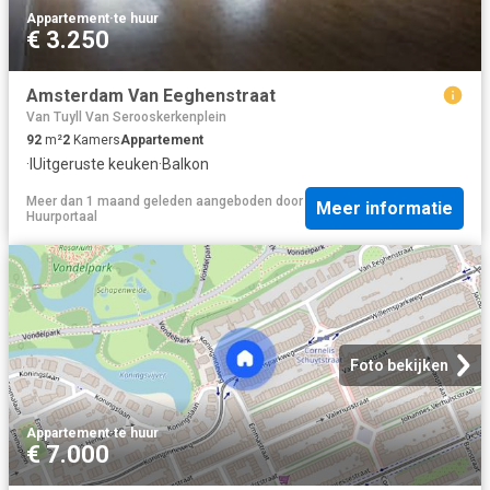
Appartement
·
te huur
€ 3.250
Amsterdam Van Eeghenstraat
Van Tuyll Van Serooskerkenplein
92
m²
2
Kamers
Appartement
·
IUitgeruste keuken
·
Balkon
Meer dan 1 maand geleden
aangeboden door
Meer informatie
Huurportaal
Foto bekijken
Appartement
·
te huur
€ 7.000