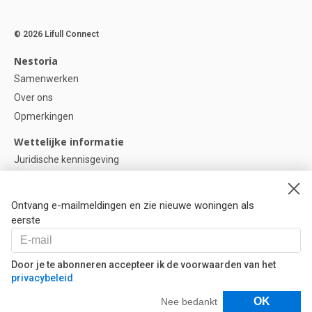
© 2026 Lifull Connect
Nestoria
Samenwerken
Over ons
Opmerkingen
Wettelijke informatie
Juridische kennisgeving
Privacybeleid
Cookie-beleid
Ontvang e-mailmeldingen en zie nieuwe woningen als
Cookie instellingen
eerste
Help
Vragen
Door je te abonneren accepteer ik de voorwaarden van het
privacybeleid
Onze partners
Filters
OK
Nee bedankt