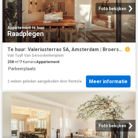
Foto bekijken
Appartement
·
te huur
Raadplegen
Te huur: Valeriusterras 5A, Amsterdam | Broersma Werken & Wonen
Van Tuyll Van Serooskerkenplein
258
m²
7
Kamers
Appartement
·
Parkeerplaats
Meer informatie
2 weken geleden
aangeboden door
Rentola
Foto bekijken