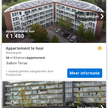
Foto bekijken
Appartement
·
te huur
€ 1.480
Appartement te huur
Nieuwegein
58
m²
2
Kamers
Appartement
·
Balkon
·
Terras
1 maand geleden
aangeboden door
Meer informatie
Huurportaal
Foto bekijken