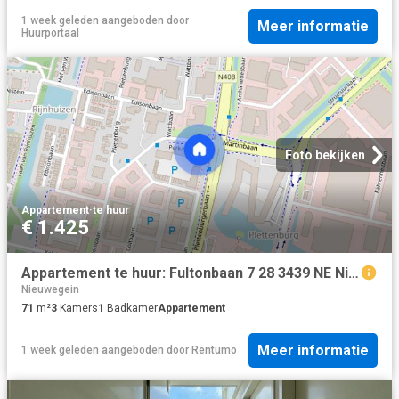
1 week geleden
aangeboden door
Meer informatie
Huurportaal
Foto bekijken
Appartement
·
te huur
€ 1.425
Appartement te huur: Fultonbaan 7 28 3439 NE Nieuwegein
Nieuwegein
71
m²
3
Kamers
1
Badkamer
Appartement
Meer informatie
1 week geleden
aangeboden door
Rentumo