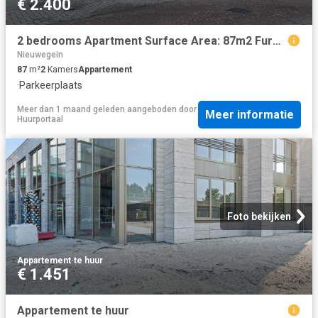
€ 2.400
2 bedrooms Apartment Surface Area: 87m2 Furnishings: Semi Furnished Available from: 27 11 2025
Nieuwegein
87
m²
2
Kamers
Appartement
·
Parkeerplaats
Meer dan 1 maand geleden
aangeboden door
Meer informatie
Huurportaal
Foto bekijken
Appartement
·
te huur
€ 1.451
Appartement te huur