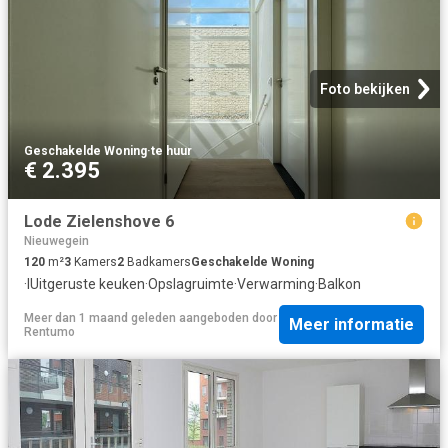
Foto bekijken
Geschakelde Woning
·
te huur
€ 2.395
Lode Zielenshove 6
Nieuwegein
120
m²
3
Kamers
2
Badkamers
Geschakelde Woning
·
IUitgeruste keuken
·
Opslagruimte
·
Verwarming
·
Balkon
Meer dan 1 maand geleden
aangeboden door
Meer informatie
Rentumo