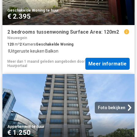
Geschakelde Woning
·
te huur
€ 2.395
2 bedrooms tussenwoning Surface Area: 120m2
Nieuwegein
120
m²
2
Kamers
Geschakelde Woning
·
IUitgeruste keuken
·
Balkon
Meer dan 1 maand geleden
aangeboden door
Meer informatie
Huurportaal
Foto bekijken
Appartement
·
te huur
€ 1.250