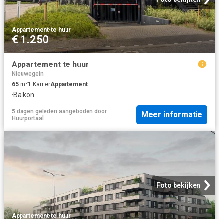
Appartement
·
te huur
€ 1.250
Appartement te huur
Nieuwegein
65
m²
1
Kamer
Appartement
·
Balkon
5 dagen geleden
aangeboden door
Meer informatie
Huurportaal
Foto bekijken
Appartement
·
te huur