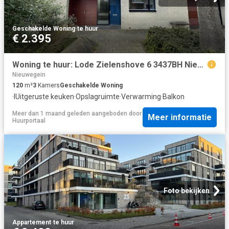
Geschakelde Woning
·
te huur
€ 2.395
Woning te huur: Lode Zielenshove 6 3437BH Nieuwegein
Nieuwegein
120
m²
3
Kamers
Geschakelde Woning
·
IUitgeruste keuken
·
Opslagruimte
·
Verwarming
·
Balkon
Meer dan 1 maand geleden
aangeboden door
Meer informatie
Huurportaal
Foto bekijken
Appartement
·
te huur