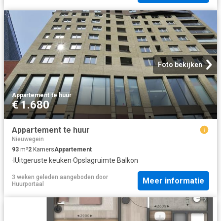
Foto bekijken
Appartement
·
te huur
€ 1.680
Appartement te huur
Nieuwegein
93
m²
2
Kamers
Appartement
·
IUitgeruste keuken
·
Opslagruimte
·
Balkon
3 weken geleden
aangeboden door
Meer informatie
Huurportaal