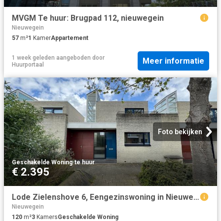
MVGM Te huur: Brugpad 112, nieuwegein
Nieuwegein
57
m²
1
Kamer
Appartement
1 week geleden
aangeboden door
Meer informatie
Huurportaal
Foto bekijken
Geschakelde Woning
·
te huur
€ 2.395
Lode Zielenshove 6, Eengezinswoning in Nieuwegein B&S Rental Service
Nieuwegein
120
m²
3
Kamers
Geschakelde Woning