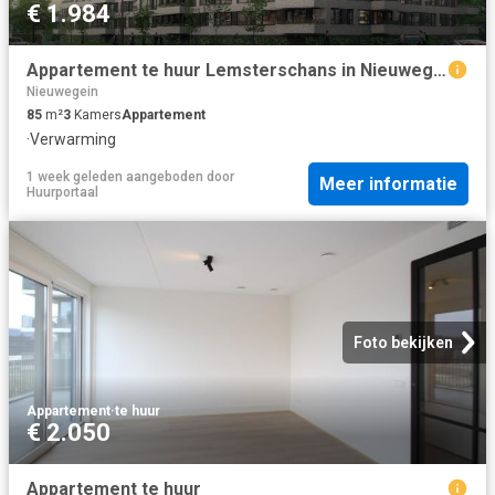
€ 1.984
Appartement te huur Lemsterschans in Nieuwegein voor € 1.984
Nieuwegein
85
m²
3
Kamers
Appartement
·
Verwarming
1 week geleden
aangeboden door
Meer informatie
Huurportaal
Foto bekijken
Appartement
·
te huur
€ 2.050
Appartement te huur