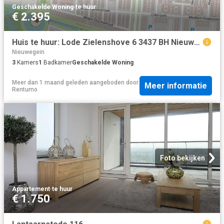
Geschakelde Woning
·
te huur
€ 2.395
Huis te huur: Lode Zielenshove 6 3437 BH Nieuwegein
Nieuwegein
3
Kamers
1
Badkamer
Geschakelde Woning
Meer dan 1 maand geleden
aangeboden door
Meer informatie
Rentumo
Foto bekijken
Appartement
·
te huur
€ 1.750