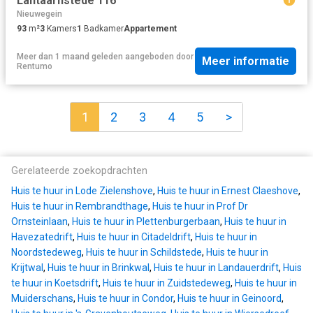
Lantaarnstede 116
Nieuwegein
93
m²
3
Kamers
1
Badkamer
Appartement
Meer dan 1 maand geleden
aangeboden door
Meer informatie
Rentumo
1
2
3
4
5
>
Gerelateerde zoekopdrachten
Huis te huur in Lode Zielenshove
,
Huis te huur in Ernest Claeshove
,
Huis te huur in Rembrandthage
,
Huis te huur in Prof Dr
Ornsteinlaan
,
Huis te huur in Plettenburgerbaan
,
Huis te huur in
Havezatedrift
,
Huis te huur in Citadeldrift
,
Huis te huur in
Noordstedeweg
,
Huis te huur in Schildstede
,
Huis te huur in
Krijtwal
,
Huis te huur in Brinkwal
,
Huis te huur in Landauerdrift
,
Huis
te huur in Koetsdrift
,
Huis te huur in Zuidstedeweg
,
Huis te huur in
Muiderschans
,
Huis te huur in Condor
,
Huis te huur in Geinoord
,