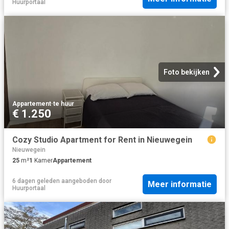
Huurportaal
Foto bekijken
Appartement
·
te huur
€ 1.250
Cozy Studio Apartment for Rent in Nieuwegein
Nieuwegein
25
m²
1
Kamer
Appartement
6 dagen geleden
aangeboden door
Meer informatie
Huurportaal