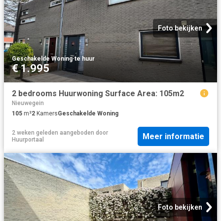
Foto bekijken
Geschakelde Woning
·
te huur
€ 1.995
2 bedrooms Huurwoning Surface Area: 105m2
Nieuwegein
105
m²
2
Kamers
Geschakelde Woning
2 weken geleden
aangeboden door
Meer informatie
Huurportaal
Foto bekijken