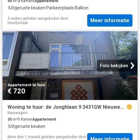
90
m²
2
Kamers
Appartement
·
IUitgeruste keuken
·
Parkeerplaats
·
Balkon
3 weken geleden
aangeboden door
Meer informatie
Huurportaal
Foto bekijken
Appartement
·
te huur
€ 720
Woning te huur: de Jonghlaan 9 3431GW Nieuwegein
Nieuwegein
35
m²
1
Kamer
Appartement
·
IUitgeruste keuken
Meer dan 1 maand geleden
aangeboden door
Meer informatie