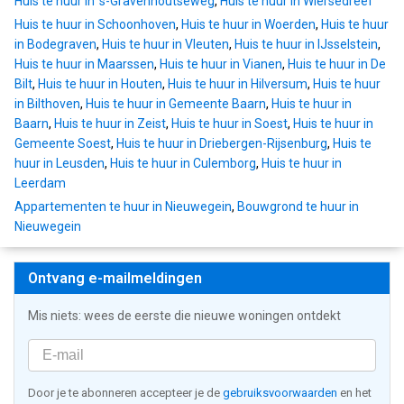
Huis te huur in 's-Gravenhoutseweg
,
Huis te huur in Wiersedreef
Huis te huur in Schoonhoven
,
Huis te huur in Woerden
,
Huis te huur
in Bodegraven
,
Huis te huur in Vleuten
,
Huis te huur in IJsselstein
,
Huis te huur in Maarssen
,
Huis te huur in Vianen
,
Huis te huur in De
Bilt
,
Huis te huur in Houten
,
Huis te huur in Hilversum
,
Huis te huur
in Bilthoven
,
Huis te huur in Gemeente Baarn
,
Huis te huur in
Baarn
,
Huis te huur in Zeist
,
Huis te huur in Soest
,
Huis te huur in
Gemeente Soest
,
Huis te huur in Driebergen-Rijsenburg
,
Huis te
huur in Leusden
,
Huis te huur in Culemborg
,
Huis te huur in
Leerdam
Appartementen te huur in Nieuwegein
,
Bouwgrond te huur in
Nieuwegein
Ontvang e-mailmeldingen
Mis niets: wees de eerste die nieuwe woningen ontdekt
Door je te abonneren accepteer je de
gebruiksvoorwaarden
en het