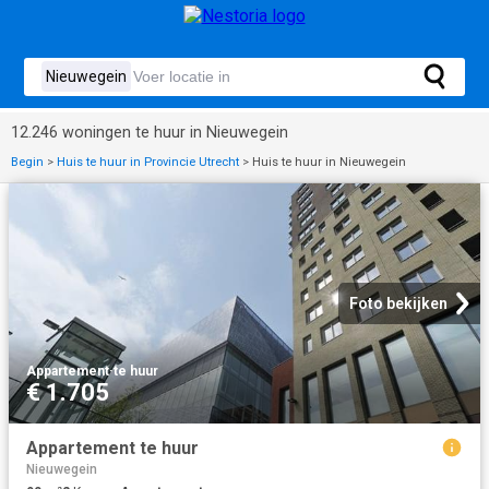
12.246 woningen te huur in Nieuwegein
Begin
>
Huis te huur in Provincie Utrecht
>
Huis te huur in Nieuwegein
Foto bekijken
Appartement
·
te huur
€ 1.705
Appartement te huur
Nieuwegein