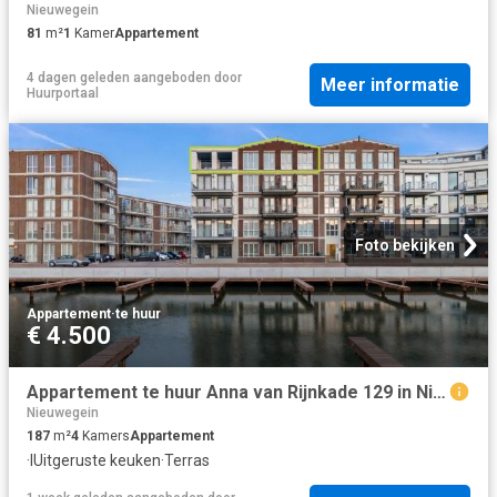
Nieuwegein
81
m²
1
Kamer
Appartement
4 dagen geleden
aangeboden door
Meer informatie
Huurportaal
Foto bekijken
Appartement
·
te huur
€ 4.500
Appartement te huur Anna van Rijnkade 129 in Nieuwegein voor € 4.500
Nieuwegein
187
m²
4
Kamers
Appartement
·
IUitgeruste keuken
·
Terras