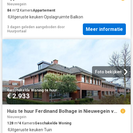
Nieuwegein
84
m²
2
Kamers
Appartement
·
IUitgeruste keuken
·
Opslagruimte
·
Balkon
3 dagen geleden
aangeboden door
Meer informatie
Huurportaal
Foto bekijken
Geschakelde Woning
·
te huur
€ 2.933
Huis te huur Ferdinand Bolhage in Nieuwegein voor € 2.933
Nieuwegein
128
m²
4
Kamers
Geschakelde Woning
·
IUitgeruste keuken
·
Tuin