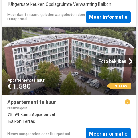
·
IUitgeruste keuken
·
Opslagruimte
·
Verwarming
·
Balkon
Meer dan 1 maand geleden
aangeboden door
Meer informatie
Huurportaal
Foto bekijken
Appartement
·
te huur
€ 1.580
NIEUW
Appartement te huur
Nieuwegein
75
m²
1
Kamer
Appartement
·
Balkon
·
Terras
Meer informatie
Nieuw
aangeboden door
Huurportaal