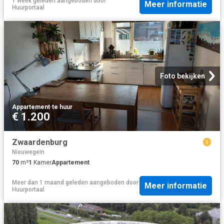
1 week geleden
aangeboden door
Meer informatie
Huurportaal
Foto bekijken
Appartement
·
te huur
€ 1.200
Zwaardenburg
Nieuwegein
70
m²
1
Kamer
Appartement
Meer dan 1 maand geleden
aangeboden door
Meer informatie
Huurportaal