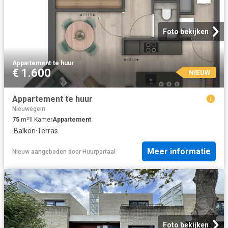
Foto bekijken
Appartement
·
te huur
€ 1.600
NIEUW
Appartement te huur
Nieuwegein
75
m²
1
Kamer
Appartement
·
Balkon
·
Terras
Meer informatie
Nieuw
aangeboden door
Huurportaal
Foto bekijken