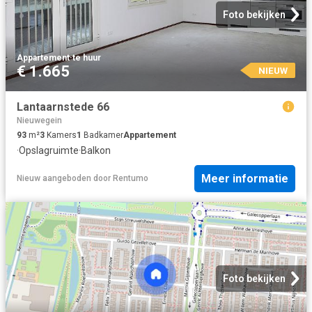
Foto bekijken
Appartement
·
te huur
€ 1.665
NIEUW
Lantaarnstede 66
Nieuwegein
93
m²
3
Kamers
1
Badkamer
Appartement
·
Opslagruimte
·
Balkon
Meer informatie
Nieuw
aangeboden door
Rentumo
Foto bekijken