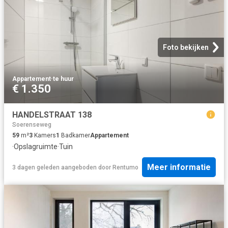
Foto bekijken
Appartement
·
te huur
€ 1.350
HANDELSTRAAT 138
Soerenseweg
59
m²
3
Kamers
1
Badkamer
Appartement
·
Opslagruimte
·
Tuin
Meer informatie
3 dagen geleden
aangeboden door
Rentumo