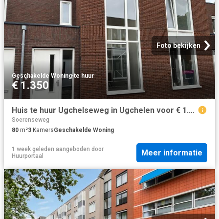
Foto bekijken
Geschakelde Woning
·
te huur
€ 1.350
Huis te huur Ugchelseweg in Ugchelen voor € 1.350
Soerenseweg
80
m²
3
Kamers
Geschakelde Woning
1 week geleden
aangeboden door
Meer informatie
Huurportaal