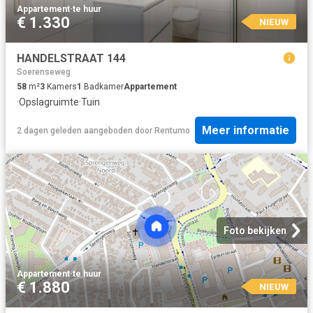
Appartement
·
te huur
€ 1.330
NIEUW
HANDELSTRAAT 144
Soerenseweg
58
m²
3
Kamers
1
Badkamer
Appartement
·
Opslagruimte
·
Tuin
Meer informatie
2 dagen geleden
aangeboden door
Rentumo
Foto bekijken
Appartement
·
te huur
€ 1.880
NIEUW