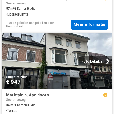
Soerenseweg
57
m²
1
Kamer
Studio
·
Opslagruimte
1 week geleden
aangeboden door
Meer informatie
Huurportaal
Foto bekijken
Studio
·
te huur
€ 947
Marktplein, Apeldoorn
Soerenseweg
34
m²
1
Kamer
Studio
·
Terras