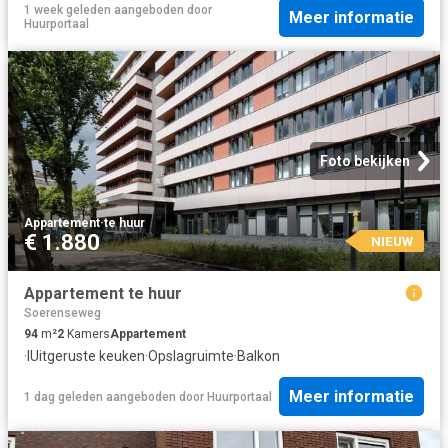
1 week geleden
aangeboden door
Meer informatie
Huurportaal
Foto bekijken
Appartement
·
te huur
€ 1.880
NIEUW
Appartement te huur
Soerenseweg
94
m²
2
Kamers
Appartement
·
IUitgeruste keuken
·
Opslagruimte
·
Balkon
Meer informatie
1 dag geleden
aangeboden door
Huurportaal