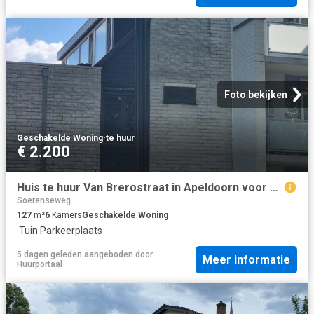
Foto bekijken
Geschakelde Woning
·
te huur
€ 2.200
Huis te huur Van Brerostraat in Apeldoorn voor € 2.200
Soerenseweg
127
m²
6
Kamers
Geschakelde Woning
·
Tuin
·
Parkeerplaats
5 dagen geleden
aangeboden door
Meer informatie
Huurportaal