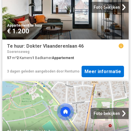
Foto bekijken
Appartement
·
te huur
€ 1.200
Te huur: Dokter Vlaanderenlaan 46
Soerenseweg
57
m²
2
Kamers
1
Badkamer
Appartement
Meer informatie
3 dagen geleden
aangeboden door
Rentumo
Foto bekijken