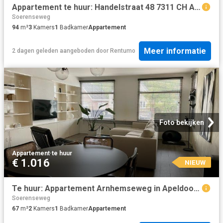
Appartement te huur: Handelstraat 48 7311 CH Apeldoorn
Soerenseweg
94
m²
3
Kamers
1
Badkamer
Appartement
Meer informatie
2 dagen geleden
aangeboden door
Rentumo
Foto bekijken
Appartement
·
te huur
€ 1.016
NIEUW
Te huur: Appartement Arnhemseweg in Apeldoorn
Soerenseweg
67
m²
2
Kamers
1
Badkamer
Appartement