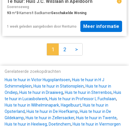
Te huur: Huis J.C. Wilslaan in Apeldoorn
Soerenseweg
93
m²
3
Kamers
1
Badkamer
Geschakelde Woning
Meer informatie
1 week geleden
aangeboden door
Rentumo
1
2
>
Gerelateerde zoekopdrachten
Huis te huur in Victor Hugoplantsoen
,
Huis te huur in H J
Schimmelplein
,
Huis te huur in Stationsplein
,
Huis te huur in
Ondiep
,
Huis te huur in Draaiweg
,
Huis te huur in Sterrenbos
,
Huis
te huur in Lucasbolwerk
,
Huis te huur in Professor L Fuchslaan
,
Huis te huur in Wilhelminapark, Hagelbuurt
,
Huis te huur in
Opsterland
,
Huis te huur in De Hoefkamp
,
Huis te huur in De
Gildekamp
,
Huis te huur in Zellersacker
,
Huis te huur in Twente
,
Huis te huur in Heelweg, Doetinchem
,
Huis te huur in Viermorgen