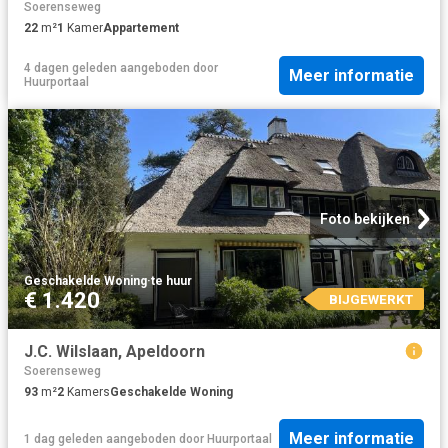
Soerenseweg
22
m²
1
Kamer
Appartement
4 dagen geleden
aangeboden door
Meer informatie
Huurportaal
Foto bekijken
Geschakelde Woning
·
te huur
€ 1.420
BIJGEWERKT
J.C. Wilslaan, Apeldoorn
Soerenseweg
93
m²
2
Kamers
Geschakelde Woning
Meer informatie
1 dag geleden
aangeboden door
Huurportaal