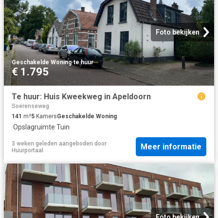
Foto bekijken
Geschakelde Woning
·
te huur
€ 1.795
Te huur: Huis Kweekweg in Apeldoorn
Soerenseweg
141
m²
5
Kamers
Geschakelde Woning
·
Opslagruimte
·
Tuin
3 weken geleden
aangeboden door
Meer informatie
Huurportaal
Foto bekijken