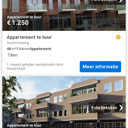
Appartement
·
te huur
€ 1.250
Appartement te huur
Soerenseweg
48
m²
1
Kamer
Appartement
·
Tillen
1 maand geleden
aangeboden door
Meer informatie
Huurportaal
Foto bekijken
Appartement
·
te huur