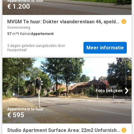
Appartement
·
te huur
€ 1.200
MVGM Te huur: Dokter vlaanderenlaan 46, apeldoorn
Soerenseweg
57
m²
1
Kamer
Appartement
3 dagen geleden
aangeboden door
Meer informatie
Huurportaal
Foto bekijken
Appartement
·
te huur
€ 595
Studio Apartment Surface Area: 22m2 Unfurnished Available from: 2024 11 01