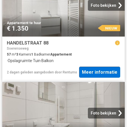
Foto bekijken
Appartement
·
te huur
€ 1.350
NIEUW
HANDELSTRAAT 88
Soerenseweg
57
m²
3
Kamers
1
Badkamer
Appartement
·
Opslagruimte
·
Tuin
·
Balkon
Meer informatie
2 dagen geleden
aangeboden door
Rentumo
Foto bekijken