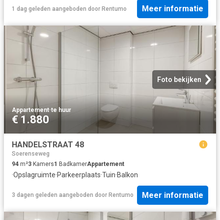
Meer informatie
1 dag geleden
aangeboden door
Rentumo
Foto bekijken
Appartement
·
te huur
€ 1.880
HANDELSTRAAT 48
Soerenseweg
94
m²
3
Kamers
1
Badkamer
Appartement
·
Opslagruimte
·
Parkeerplaats
·
Tuin
·
Balkon
Meer informatie
3 dagen geleden
aangeboden door
Rentumo