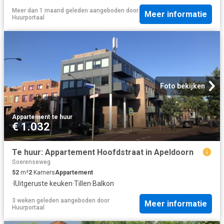
Meer dan 1 maand geleden
aangeboden door
Meer informatie
Huurportaal
Foto bekijken
Appartement
·
te huur
€ 1.032
Te huur: Appartement Hoofdstraat in Apeldoorn
Soerenseweg
52
m²
2
Kamers
Appartement
·
IUitgeruste keuken
·
Tillen
·
Balkon
3 weken geleden
aangeboden door
Meer informatie
Huurportaal