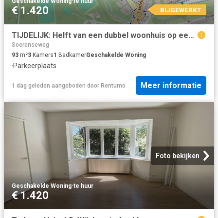
Geschakelde Woning
·
te huur
€ 1.420
BIJGEWERKT
TIJDELIJK: Helft van een dubbel woonhuis op een perfecte locatie
Soerenseweg
93
m²
3
Kamers
1
Badkamer
Geschakelde Woning
·
Parkeerplaats
Meer informatie
1 dag geleden
aangeboden door
Rentumo
Foto bekijken
Geschakelde Woning
·
te huur
€ 1.420