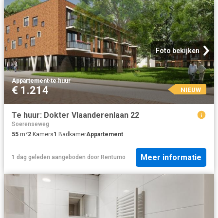
Foto bekijken
Appartement
·
te huur
€ 1.214
NIEUW
Te huur: Dokter Vlaanderenlaan 22
Soerenseweg
55
m²
2
Kamers
1
Badkamer
Appartement
Meer informatie
1 dag geleden
aangeboden door
Rentumo