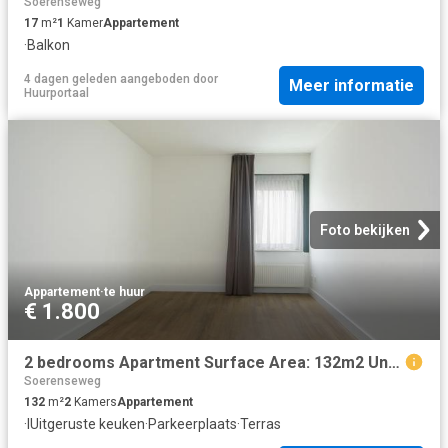
Soerenseweg
17
m²
1
Kamer
Appartement
·
Balkon
4 dagen geleden
aangeboden door
Meer informatie
Huurportaal
Foto bekijken
Appartement
·
te huur
€ 1.800
2 bedrooms Apartment Surface Area: 132m2 Unfurnished
Soerenseweg
132
m²
2
Kamers
Appartement
·
IUitgeruste keuken
·
Parkeerplaats
·
Terras