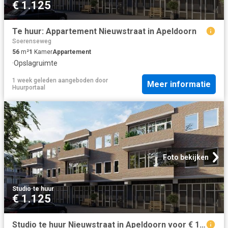
€ 1.125
Te huur: Appartement Nieuwstraat in Apeldoorn
Soerenseweg
56
m²
1
Kamer
Appartement
·
Opslagruimte
1 week geleden
aangeboden door
Meer informatie
Huurportaal
Foto bekijken
Studio
·
te huur
€ 1.125
Studio te huur Nieuwstraat in Apeldoorn voor € 1.125