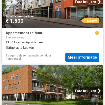
Foto bekijken
Appartement
·
te huur
€ 1.500
NIEUW
Appartement te huur
Soerenseweg
73
m²
2
Kamers
Appartement
·
IUitgeruste keuken
2 dagen geleden
aangeboden door
Meer informatie
Huurportaal
Foto bekijken