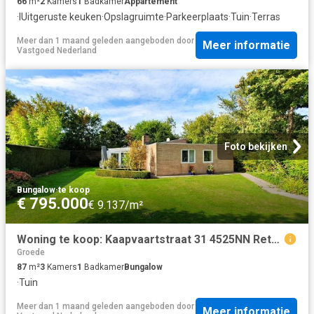
66
m²
2
Kamers
1
Badkamer
Appartement
·
IUitgeruste keuken
·
Opslagruimte
·
Parkeerplaats
·
Tuin
·
Terras
Meer dan 1 maand geleden
aangeboden door
Meer informatie
Vastgoed Nederland
Foto bekijken
Bungalow
·
te koop
€ 795.000
€ 9.137/m²
Woning te koop: Kaapvaartstraat 31 4525NN Retranchement Vastgoed Nederland
Groede
87
m²
3
Kamers
1
Badkamer
Bungalow
·
Tuin
Meer dan 1 maand geleden
aangeboden door
Meer informatie