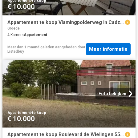
Appartement
·
te koop
€ 10.000
Appartement te koop Vlamingpolderweg in Cadzand voor € 799.000
Groede
4
Kamers
Appartement
Meer dan 1 maand geleden
aangeboden door
Meer informatie
Listedbuy
Foto bekijken
Appartement
·
te koop
€ 10.000
Appartement te koop Boulevard de Wielingen 55 06 in Cadzand vo.