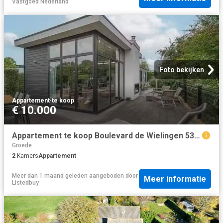
Vastgoed Nederland
Foto bekijken
Appartement
·
te koop
€ 10.000
Appartement te koop Boulevard de Wielingen 53 001 in Cadzand v.
Groede
2
Kamers
Appartement
Meer dan 1 maand geleden
aangeboden door
Meer informatie
Listedbuy