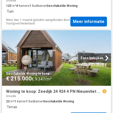
Groede
125
m²
4
Kamers
1
Badkamer
Geschakelde Woning
·
Tuin
Meer dan 1 maand geleden
aangeboden door
Meer informatie
Vastgoed Nederland
Foto bekijken
Geschakelde Woning
·
te koop
€ 215.000
€ 9.347/m²
Woning te koop: Zeedijk 24 924 4 PN Nieuwvliet Vastgoed Nederland
Groede
23
m²
1
Kamer
1
Badkamer
Geschakelde Woning
·
Terras