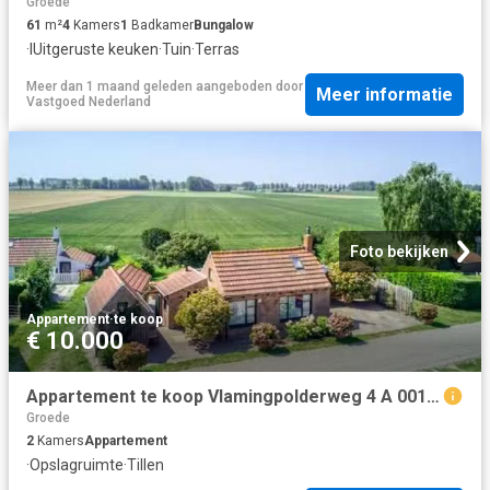
Groede
61
m²
4
Kamers
1
Badkamer
Bungalow
·
IUitgeruste keuken
·
Tuin
·
Terras
Meer dan 1 maand geleden
aangeboden door
Meer informatie
Vastgoed Nederland
Foto bekijken
Appartement
·
te koop
€ 10.000
Appartement te koop Vlamingpolderweg 4 A 001 in Cadzand voor €.
Groede
2
Kamers
Appartement
·
Opslagruimte
·
Tillen