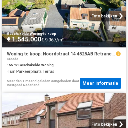
Foto bekijken
Geschakelde Woning
·
te koop
€ 1.545.000
€ 9.967/m²
Woning te koop: Noordstraat 14 4525AB Retranchement Vastgoed Nederland
Groede
155
m²
Geschakelde Woning
·
Tuin
·
Parkeerplaats
·
Terras
Meer dan 1 maand geleden
aangeboden door
Meer informatie
Vastgoed Nederland
Foto bekijken