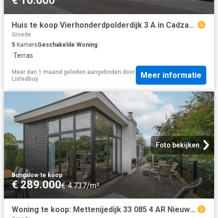
€ 10.000
Huis te koop Vierhonderdpolderdijk 3 A in Cadzand voor € 1.999.
Groede
5
Kamers
Geschakelde Woning
·
Terras
Meer dan 1 maand geleden
aangeboden door
Meer informatie
Listedbuy
Foto bekijken
Bungalow
·
te koop
€ 289.000
€ 4.737/m²
Woning te koop: Mettenijedijk 33 085 4 AR Nieuwvliet Vastgoed Nederland