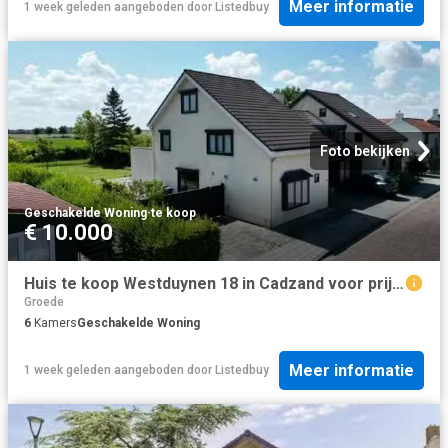
Meer informatie
1 week geleden
aangeboden door
Listedbuy
Foto bekijken
Geschakelde Woning
·
te koop
€ 10.000
Huis te koop Westduynen 18 in Cadzand voor prijs op aanvraag
Groede
6
Kamers
Geschakelde Woning
Meer informatie
1 week geleden
aangeboden door
Listedbuy