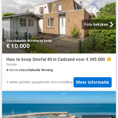
Foto bekijken
Geschakelde Woning
·
te koop
€ 10.000
Huis te koop Sincfal 40 in Cadzand voor € 345.000
Groede
4
Kamers
Geschakelde Woning
Meer informatie
2 weken geleden
aangeboden door
Listedbuy