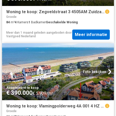
Woning te koop: Zegveldstraat 3 4505AM Zuidzande Vastgoed Nederland
Groede
84
m²
4
Kamers
1
Badkamer
Geschakelde Woning
Meer dan 1 maand geleden
aangeboden door
Meer informatie
Vastgoed Nederland
Foto bekijken
Appartement
·
te koop
€ 390.000
€ 5.909/m²
Woning te koop: Vlamingpolderweg 4A 001 4 HZ Cadzand Vastgoed Nederland
Groede