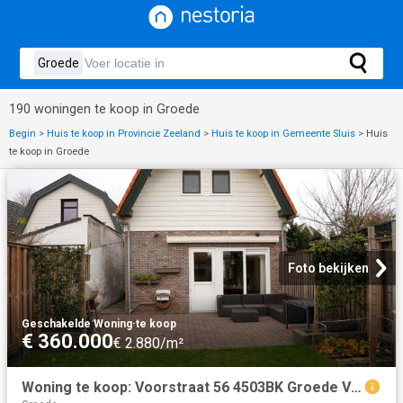
190 woningen te koop in Groede
Begin
>
Huis te koop in Provincie Zeeland
>
Huis te koop in Gemeente Sluis
>
Huis
te koop in Groede
Foto bekijken
Geschakelde Woning
·
te koop
€ 360.000
€ 2.880/m²
Woning te koop: Voorstraat 56 4503BK Groede Vastgoed Nederland