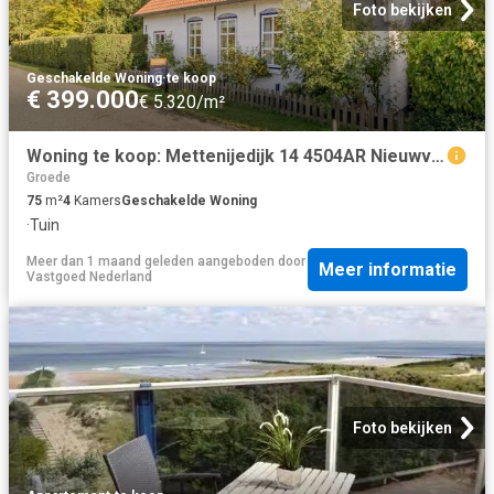
Foto bekijken
Geschakelde Woning
·
te koop
€ 399.000
€ 5.320/m²
Woning te koop: Mettenijedijk 14 4504AR Nieuwvliet Vastgoed Nederland
Groede
75
m²
4
Kamers
Geschakelde Woning
·
Tuin
Meer dan 1 maand geleden
aangeboden door
Meer informatie
Vastgoed Nederland
Foto bekijken