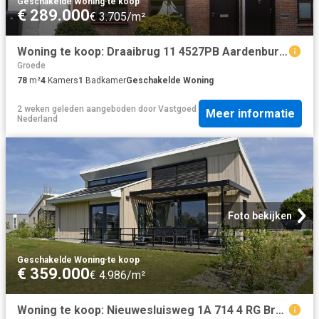
Geschakelde Woning
·
te koop
€ 289.000
€ 3.705/m²
Woning te koop: Draaibrug 11 4527PB Aardenburg Vastgoed Nederland
Groede
78
m²
4
Kamers
1
Badkamer
Geschakelde Woning
2 weken geleden
aangeboden door
Vastgoed
Meer informatie
Nederland
Foto bekijken
Geschakelde Woning
·
te koop
€ 359.000
€ 4.986/m²
Woning te koop: Nieuwesluisweg 1A 714 4 RG Breskens Vastgoed Nederland