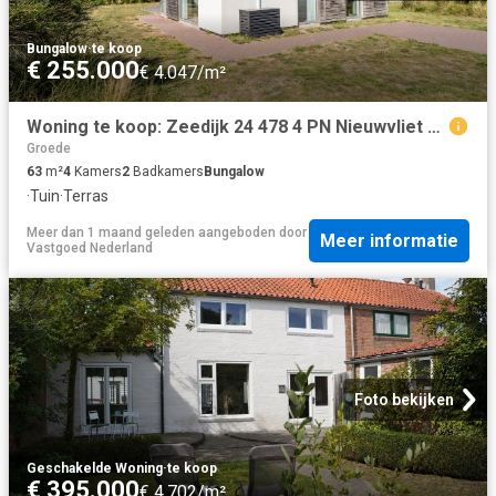
Bungalow
·
te koop
€ 255.000
€ 4.047/m²
Woning te koop: Zeedijk 24 478 4 PN Nieuwvliet Vastgoed Nederland
Groede
63
m²
4
Kamers
2
Badkamers
Bungalow
·
Tuin
·
Terras
Meer dan 1 maand geleden
aangeboden door
Meer informatie
Vastgoed Nederland
Foto bekijken
Geschakelde Woning
·
te koop
€ 395.000
€ 4.702/m²