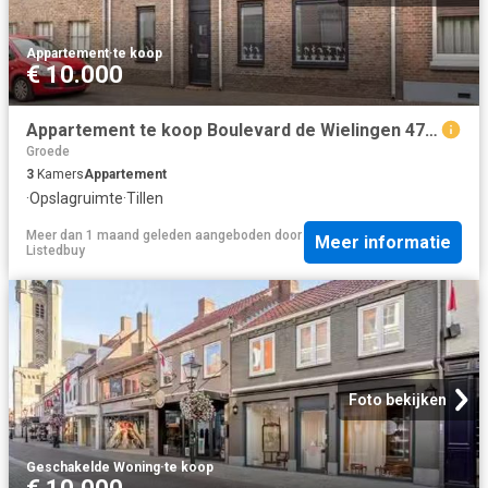
Appartement
·
te koop
€ 10.000
Appartement te koop Boulevard de Wielingen 47 B 002 in Cadzand.
Groede
3
Kamers
Appartement
·
Opslagruimte
·
Tillen
Meer dan 1 maand geleden
aangeboden door
Meer informatie
Listedbuy
Foto bekijken
Geschakelde Woning
·
te koop