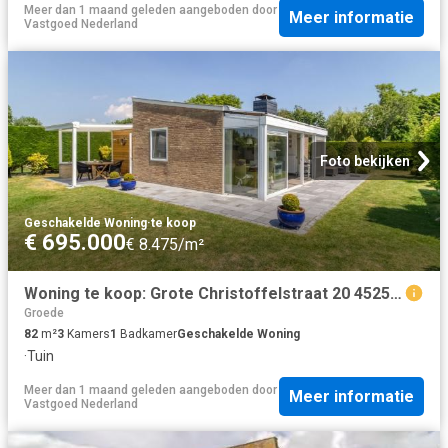
Meer dan 1 maand geleden
aangeboden door
Meer informatie
Vastgoed Nederland
Foto bekijken
Geschakelde Woning
·
te koop
€ 695.000
€ 8.475/m²
Woning te koop: Grote Christoffelstraat 20 4525NK Retranchement Vastgoed Nederland
Groede
82
m²
3
Kamers
1
Badkamer
Geschakelde Woning
·
Tuin
Meer dan 1 maand geleden
aangeboden door
Meer informatie
Vastgoed Nederland