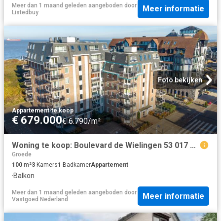
Meer dan 1 maand geleden
aangeboden door
Meer informatie
Listedbuy
Foto bekijken
Appartement
·
te koop
€ 679.000
€ 6.790/m²
Woning te koop: Boulevard de Wielingen 53 017 4 JL Cadzand Vastgoed Nederland
Groede
100
m²
3
Kamers
1
Badkamer
Appartement
·
Balkon
Meer dan 1 maand geleden
aangeboden door
Meer informatie
Vastgoed Nederland