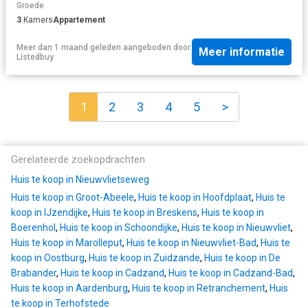
Groede
3
Kamers
Appartement
Meer dan 1 maand geleden
aangeboden door
Meer informatie
Listedbuy
1
2
3
4
5
>
Gerelateerde zoekopdrachten
Huis te koop in Nieuwvlietseweg
Huis te koop in Groot-Abeele
,
Huis te koop in Hoofdplaat
,
Huis te
koop in IJzendijke
,
Huis te koop in Breskens
,
Huis te koop in
Boerenhol
,
Huis te koop in Schoondijke
,
Huis te koop in Nieuwvliet
,
Huis te koop in Marolleput
,
Huis te koop in Nieuwvliet-Bad
,
Huis te
koop in Oostburg
,
Huis te koop in Zuidzande
,
Huis te koop in De
Brabander
,
Huis te koop in Cadzand
,
Huis te koop in Cadzand-Bad
,
Huis te koop in Aardenburg
,
Huis te koop in Retranchement
,
Huis
te koop in Terhofstede