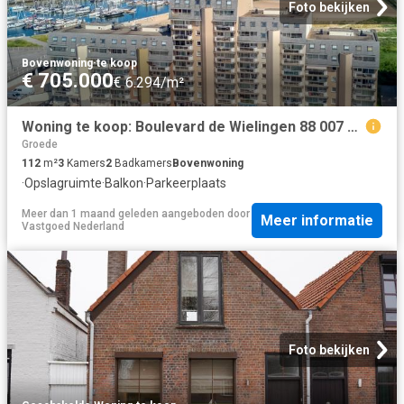
Foto bekijken
Bovenwoning
·
te koop
€ 705.000
€ 6.294/m²
Woning te koop: Boulevard de Wielingen 88 007 4 JL Cadzand Vastgoed Nederland
Groede
112
m²
3
Kamers
2
Badkamers
Bovenwoning
·
Opslagruimte
·
Balkon
·
Parkeerplaats
Meer dan 1 maand geleden
aangeboden door
Meer informatie
Vastgoed Nederland
Foto bekijken