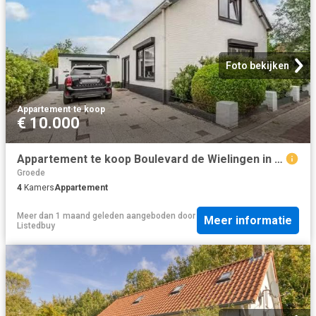
Foto bekijken
Appartement
·
te koop
€ 10.000
Appartement te koop Boulevard de Wielingen in Cadzand voor € 8.
Groede
4
Kamers
Appartement
Meer dan 1 maand geleden
aangeboden door
Meer informatie
Listedbuy