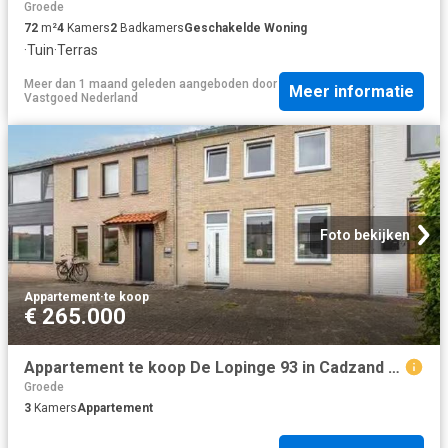
Groede
72
m²
4
Kamers
2
Badkamers
Geschakelde Woning
·
Tuin
·
Terras
Meer dan 1 maand geleden
aangeboden door
Meer informatie
Vastgoed Nederland
Foto bekijken
Appartement
·
te koop
€ 265.000
Appartement te koop De Lopinge 93 in Cadzand voor € 265.000
Groede
3
Kamers
Appartement