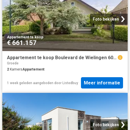
Foto bekijken
Appartement
·
te koop
€ 661.157
Appartement te koop Boulevard de Wielingen 60 in Cadzand voor.
Groede
2
Kamers
Appartement
Meer informatie
1 week geleden
aangeboden door
Listedbuy
Foto bekijken