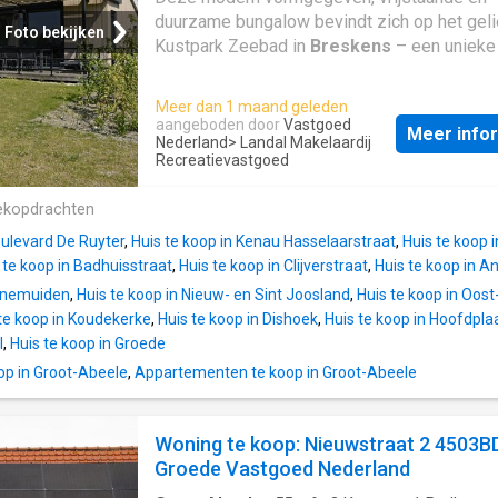
duurzame bungalow bevindt zich op het gel
culinaire markt om de hoek.
Groede
heeft e
Foto bekijken
Kustpark Zeebad in
Breskens
– een unieke 
kleine 1.000 inwoners en kent sfeervolle str
waar rust, comfort en natuur perfect samen
en een gezellige monumentale markt. Alleen
Op slechts een steenworp afstand vind je h
de sfeer is het echt leuk om in
Groede
te w
Meer dan 1 maand geleden
zandstrand en het levendige centrum van
Daarnaast heeft
Groede
zijn eigen supermar
aangeboden door
Vastgoed
Meer info
Breskens
Nederland
> Landal Makelaardij
, met gezellige winkels, sfeervoll
al meer dan 100 jaar bestaat! Ook sta je met
Recreatievastgoed
restaurants en een charmante jachthaven. D
fiets zo aan het strand voor een leuk tochtje
bungalow ligt op een ideaal zuidwestelijk
hapje of een drankje bij bi
ekopdrachten
georiënteerd perceel, waardoor je tot in de
avonduren volop van de zon kunt genieten. D
oulevard De Ruyter
,
Huis te koop in Kenau Hasselaarstraat
,
Huis te koop 
aangelegde tuin grenst direct aan een sfeer
 te koop in Badhuisstraat
,
Huis te koop in Clijverstraat
,
Huis te koop in 
waterpartij en beschikt over een ruim, deels
Arnemuiden
,
Huis te koop in Nieuw- en Sint Joosland
,
Huis te koop in Oos
overdekt terras met verstelbare lamellen. Z
te koop in Koudekerke
,
Huis te koop in Dishoek
,
Huis te koop in Hoofdpla
je altijd een perfecte balans tussen zon en
l
,
Huis te koop in Groede
schaduw. Een heerlijke plek voor lange, ont
p in Groot-Abeele
,
Appartementen te koop in Groot-Abeele
avonden met een goed glas wijn en een bet
uitzicht over het water. Kustpark Zeebad in
Breskens
is de perfecte bestemming voor
Woning te koop: Nieuwstraat 2 4503B
ontspannen én veelzijdige vakantie aan de
Groede Vastgoed Nederland
schitterende Zeeuwse kust. Op slechts enk