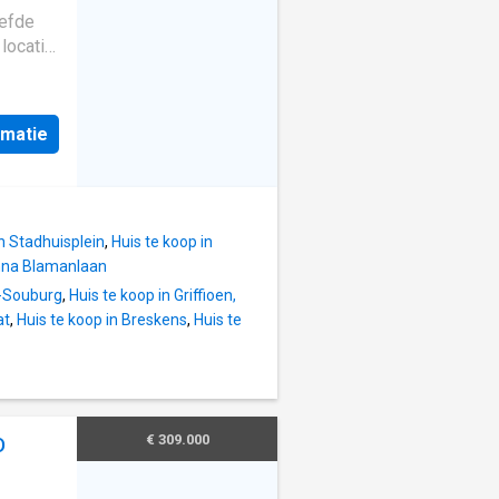
iefde
en
locatie
aatjes
komen.
 al voor
et brede
onen.
kt die
rmatie
e
 de
e
, een
e fraai
in Stadhuisplein
,
Huis te koop in
volle
Anna Blamanlaan
t-Souburg
,
Huis te koop in Griffioen,
o creëer
at
,
Huis te koop in Breskens
,
Huis te
spannen
overend
 een
€ 309.000
D
ele