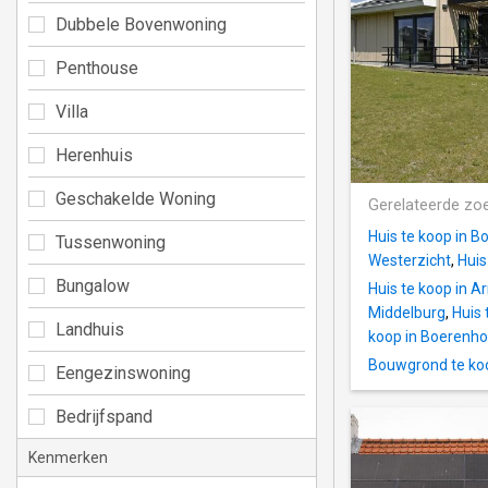
Dubbele Bovenwoning
Penthouse
Villa
Herenhuis
Geschakelde Woning
Gerelateerde zo
Huis te koop in B
Tussenwoning
Westerzicht
,
Huis
Bungalow
Huis te koop in 
Middelburg
,
Huis 
Landhuis
koop in Boerenho
Bouwgrond te koo
Eengezinswoning
Bedrijfspand
Kenmerken