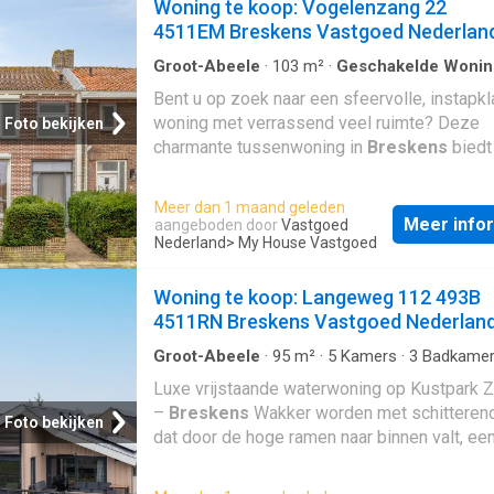
Woning te koop: Vogelenzang 22
4511EM Breskens Vastgoed Nederlan
Groot-Abeele
·
103
m²
·
Geschakelde Wonin
Parkeerplaats
·
Terras
Bent u op zoek naar een sfeervolle, instapkl
woning met verrassend veel ruimte? Deze
Foto bekijken
charmante tussenwoning in
Breskens
biedt
allemaal. De woning is modern afgewerkt en
beschikt over een unieke, royale vrijstaande
Meer dan 1 maand geleden
Gelegen op een rustige locatie, maar toch o
Meer info
aangeboden door
Vastgoed
loopafstand van het centrum, de haven en he
Nederland
> My House Vastgoed
van
Breskens
maakt dat deze woning een i
ligging geniet. INDELING Begane grond: Bij
Woning te koop: Langeweg 112 493B
binnenkomst via de hal met trapopgang en
4511RN Breskens Vastgoed Nederlan
praktische kastruimte, betreedt u de lichte, 
Groot-Abeele
·
95
m²
·
5
Kamers
·
3
Badkame
woonkamer voorzien van een tuindeur naar h
Geschakelde Woning
Luxe vrijstaande waterwoning op Kustpark 
heerlijke terras en de achtertuin. De grote
–
Breskens
Wakker worden met schitterend 
raampartijen in de woonkamer en de sfeervo
Foto bekijken
dat door de hoge ramen naar binnen valt, ee
haard maken dit een heerlijke plek om te verb
kop koffie op je eigen vlonderterras boven h
De moderne, halfopen keuken is voorzien v
water, en daarna zo richting het Noordzeest
diverse inbouwapparatuur en een fraai werkb