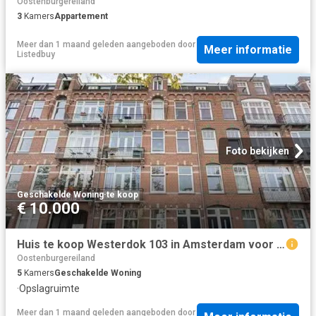
Oostenburgereiland
3
Kamers
Appartement
Meer dan 1 maand geleden
aangeboden door
Meer informatie
Listedbuy
Foto bekijken
Geschakelde Woning
·
te koop
€ 10.000
Huis te koop Westerdok 103 in Amsterdam voor € 839.000
Oostenburgereiland
5
Kamers
Geschakelde Woning
·
Opslagruimte
Meer dan 1 maand geleden
aangeboden door