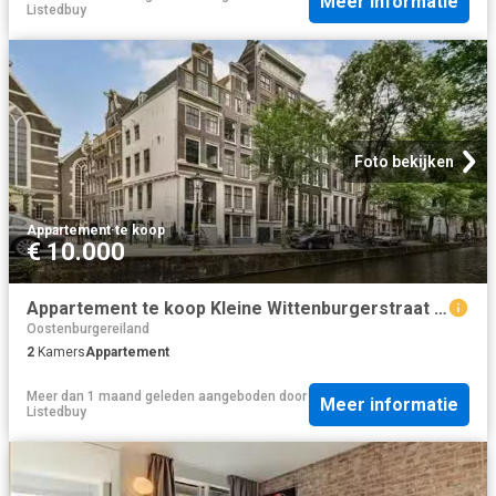
Meer informatie
Listedbuy
Foto bekijken
Appartement
·
te koop
€ 10.000
Appartement te koop Kleine Wittenburgerstraat 34 in Amsterdam.
Oostenburgereiland
2
Kamers
Appartement
Meer dan 1 maand geleden
aangeboden door
Meer informatie
Listedbuy