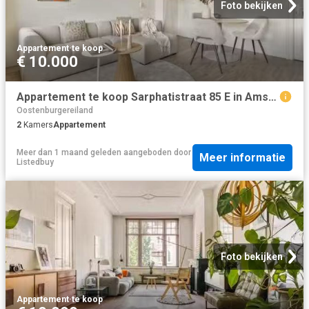
Foto bekijken
Appartement
·
te koop
€ 10.000
Appartement te koop Sarphatistraat 85 E in Amsterdam voor € 39.
Oostenburgereiland
2
Kamers
Appartement
Meer dan 1 maand geleden
aangeboden door
Meer informatie
Listedbuy
Foto bekijken
Appartement
·
te koop