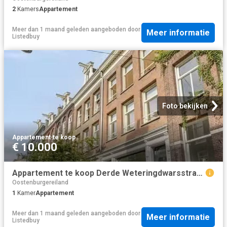
2
Kamers
Appartement
Meer dan 1 maand geleden
aangeboden door
Meer informatie
Listedbuy
Foto bekijken
Appartement
·
te koop
€ 10.000
Appartement te koop Derde Weteringdwarsstraat 10 B in Amsterda.
Oostenburgereiland
1
Kamer
Appartement
Meer dan 1 maand geleden
aangeboden door
Meer informatie
Listedbuy