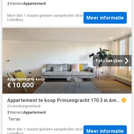
2
Kamers
Appartement
Meer dan 1 maand geleden
aangeboden door
Meer informatie
Listedbuy
Foto bekijken
Appartement
·
te koop
€ 10.000
Appartement te koop Prinsengracht 170 3 in Amsterdam voor € 70.
Oostenburgereiland
2
Kamers
Appartement
·
Terras
Meer dan 1 maand geleden
aangeboden door
Meer informatie
Listedbuy