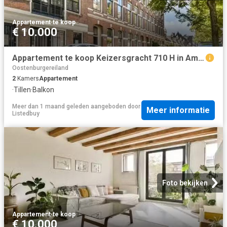
Appartement
·
te koop
€ 10.000
Appartement te koop Keizersgracht 710 H in Amsterdam voor € 45.
Oostenburgereiland
2
Kamers
Appartement
·
Tillen
·
Balkon
Meer dan 1 maand geleden
aangeboden door
Meer informatie
Listedbuy
Foto bekijken
Appartement
·
te koop
€ 10.000