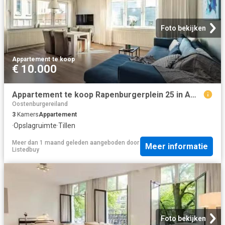
Foto bekijken
Appartement
·
te koop
€ 10.000
Appartement te koop Rapenburgerplein 25 in Amsterdam voor € 55.
Oostenburgereiland
3
Kamers
Appartement
·
Opslagruimte
·
Tillen
Meer dan 1 maand geleden
aangeboden door
Meer informatie
Listedbuy
Foto bekijken