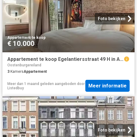
Foto bekijken
Appartement
·
te koop
€ 10.000
Appartement te koop Egelantiersstraat 49 H in Amsterdam voor €.
Oostenburgereiland
3
Kamers
Appartement
Meer dan 1 maand geleden
aangeboden door
Meer informatie
Listedbuy
Foto bekijken