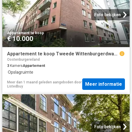
Foto bekijken
Appartement
·
te koop
€ 10.000
Appartement te koop Tweede Wittenburgerdwarsstraat 35 in Amste.
Oostenburgereiland
3
Kamers
Appartement
·
Opslagruimte
Meer dan 1 maand geleden
aangeboden door
Meer informatie
Listedbuy
Foto bekijken