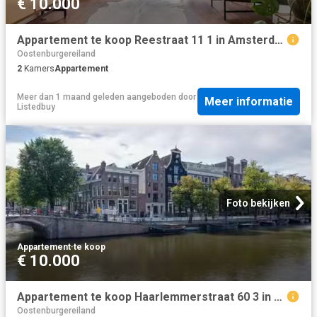
€ 10.000
Appartement te koop Reestraat 11 1 in Amsterdam voor € 525.000
Oostenburgereiland
2
Kamers
Appartement
Meer dan 1 maand geleden
aangeboden door
Meer informatie
Listedbuy
Foto bekijken
Appartement
·
te koop
€ 10.000
Appartement te koop Haarlemmerstraat 60 3 in Amsterdam voor €.
Oostenburgereiland