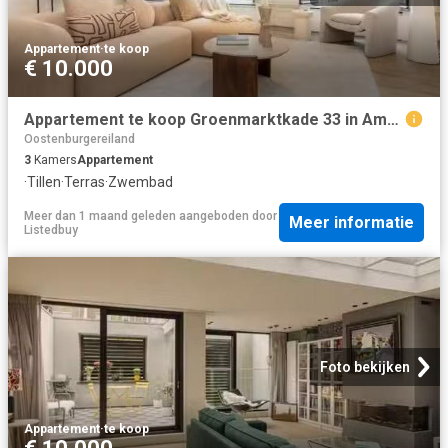
Appartement
·
te koop
€ 10.000
Appartement te koop Groenmarktkade 33 in Amsterdam voor € 1.69.
Oostenburgereiland
3
Kamers
Appartement
·
Tillen
·
Terras
·
Zwembad
Meer dan 1 maand geleden
aangeboden door
Meer informatie
Listedbuy
Foto bekijken
Appartement
·
te koop