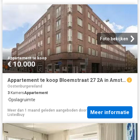
Foto bekijken
Appartement
·
te koop
€ 10.000
Appartement te koop Bloemstraat 27 2A in Amsterdam voor € 690.
Oostenburgereiland
3
Kamers
Appartement
·
Opslagruimte
Meer dan 1 maand geleden
aangeboden door
Meer informatie
Listedbuy