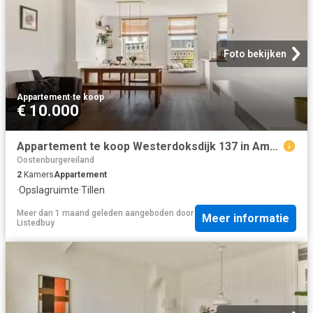
Foto bekijken
Appartement
·
te koop
€ 10.000
Appartement te koop Westerdoksdijk 137 in Amsterdam voor € 549.
Oostenburgereiland
2
Kamers
Appartement
·
Opslagruimte
·
Tillen
Meer dan 1 maand geleden
aangeboden door
Meer informatie
Listedbuy