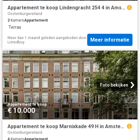
Appartement te koop Lindengracht 254 4 in Amsterdam voor € 379.
Oostenburgereiland
2
Kamers
Appartement
·
Terras
Meer dan 1 maand geleden
aangeboden door
Meer informatie
Listedbuy
Foto bekijken
Appartement
·
te koop
€ 10.000
Appartement te koop Marnixkade 49 H in Amsterdam voor € 1.000.
Oostenburgereiland
4
Kamers
Appartement