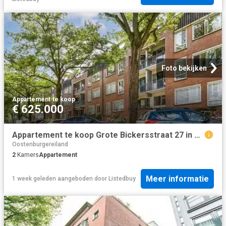
Foto bekijken
Appartement
·
te koop
€ 625.000
Appartement te koop Grote Bickersstraat 27 in Amsterdam voor €.
Oostenburgereiland
2
Kamers
Appartement
Meer informatie
1 week geleden
aangeboden door
Listedbuy