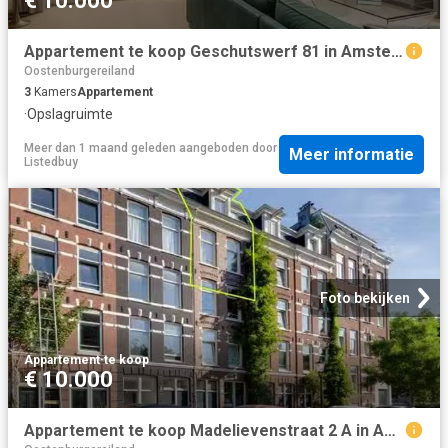
€ 10.000
Appartement te koop Geschutswerf 81 in Amsterdam voor € 1.495.
Oostenburgereiland
3
Kamers
Appartement
·
Opslagruimte
Meer dan 1 maand geleden
aangeboden door
Meer informatie
Listedbuy
Foto bekijken
Appartement
·
te koop
€ 10.000
Appartement te koop Madelievenstraat 2 A in Amsterdam voor € 6.