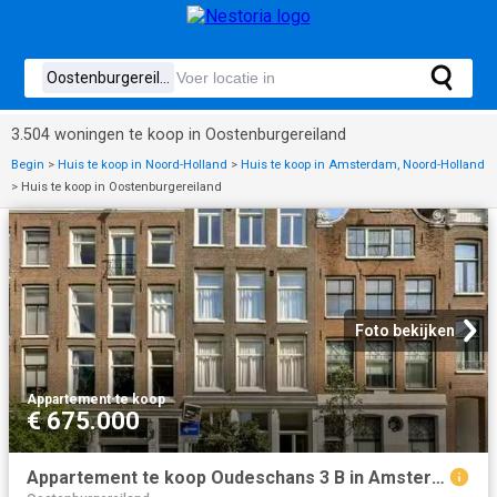
3.504 woningen te koop in Oostenburgereiland
Begin
>
Huis te koop in Noord-Holland
>
Huis te koop in Amsterdam, Noord-Holland
>
Huis te koop in Oostenburgereiland
Foto bekijken
Appartement
·
te koop
€ 675.000
Appartement te koop Oudeschans 3 B in Amsterdam voor € 675.000