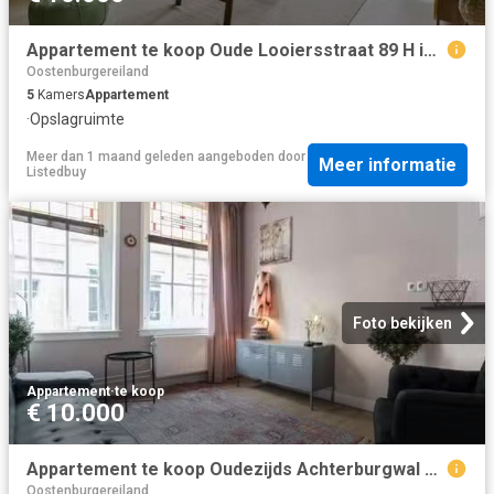
Appartement te koop Oude Looiersstraat 89 H in Amsterdam voor.
Oostenburgereiland
5
Kamers
Appartement
·
Opslagruimte
Meer dan 1 maand geleden
aangeboden door
Meer informatie
Listedbuy
Foto bekijken
Appartement
·
te koop
€ 10.000
Appartement te koop Oudezijds Achterburgwal 169 B in Amsterdam.
Oostenburgereiland