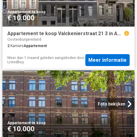
Appartement
·
te koop
€ 10.000
Appartement te koop Valckenierstraat 21 3 in Amsterdam voor €.
Oostenburgereiland
2
Kamers
Appartement
Meer dan 1 maand geleden
aangeboden door
Meer informatie
Listedbuy
Foto bekijken
Appartement
·
te koop
€ 10.000