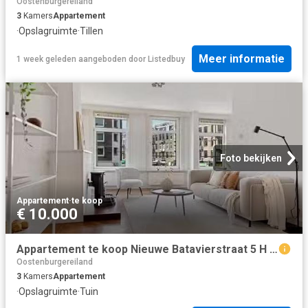
Oostenburgereiland
3
Kamers
Appartement
·
Opslagruimte
·
Tillen
Meer informatie
1 week geleden
aangeboden door
Listedbuy
Foto bekijken
Appartement
·
te koop
€ 10.000
Appartement te koop Nieuwe Batavierstraat 5 H in Amsterdam voo.
Oostenburgereiland
3
Kamers
Appartement
·
Opslagruimte
·
Tuin