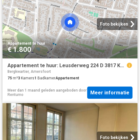
Foto bekijken
Appartement
·
te huur
€ 1.800
Appartement te huur: Leusderweg 224 D 3817 KG Amersfoort
Bergkwartier, Amersfoort
75
m²
3
Kamers
1
Badkamer
Appartement
Meer dan 1 maand geleden
aangeboden door
Meer informatie
Rentumo
Foto bekijken