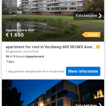
Foto bekijken
Appartement
·
te huur
€ 1.650
NIEUW
apartment for rent in Verdiweg 609 3816KV Amersfoort Schuilenburg Zuid Amersfoort
Bergkwartier, Amersfoort
96
m²
3
Kamers
Appartement
·
Tillen
Meer informatie
1 dag geleden
aangeboden door
Huurportaal
Foto bekijken