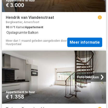
Appartement
·
te huur
€ 3.000
Hendrik van Viandenstraat
Bergkwartier, Amersfoort
90
m²
1
Kamer
Appartement
·
Opslagruimte
·
Balkon
Meer dan 1 maand geleden
aangeboden door
Meer informatie
Huurportaal
Foto bekijken
Appartement
·
te huur
€ 1.358