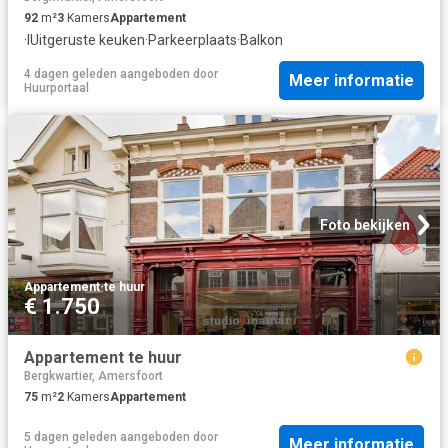
92
m²
3
Kamers
Appartement
·
IUitgeruste keuken
·
Parkeerplaats
·
Balkon
4 dagen geleden
aangeboden door
Meer informatie
Huurportaal
Foto bekijken
Appartement
·
te huur
€ 1.750
Appartement te huur
Bergkwartier, Amersfoort
75
m²
2
Kamers
Appartement
5 dagen geleden
aangeboden door
Meer informatie