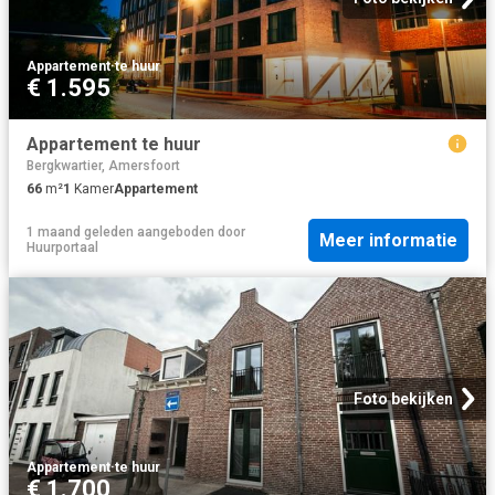
Appartement
·
te huur
€ 1.595
Appartement te huur
Bergkwartier, Amersfoort
66
m²
1
Kamer
Appartement
1 maand geleden
aangeboden door
Meer informatie
Huurportaal
Foto bekijken
Appartement
·
te huur
€ 1.700