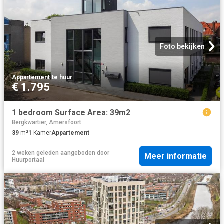
Foto bekijken
Appartement
·
te huur
€ 1.795
1 bedroom Surface Area: 39m2
Bergkwartier, Amersfoort
39
m²
1
Kamer
Appartement
2 weken geleden
aangeboden door
Meer informatie
Huurportaal