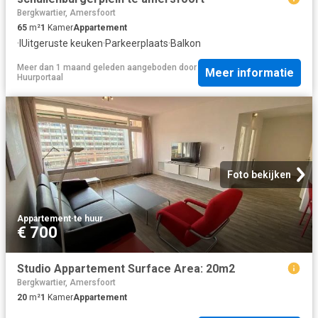
Bergkwartier, Amersfoort
65
m²
1
Kamer
Appartement
·
IUitgeruste keuken
·
Parkeerplaats
·
Balkon
Meer dan 1 maand geleden
aangeboden door
Meer informatie
Huurportaal
Foto bekijken
Appartement
·
te huur
€ 700
Studio Appartement Surface Area: 20m2
Bergkwartier, Amersfoort
20
m²
1
Kamer
Appartement