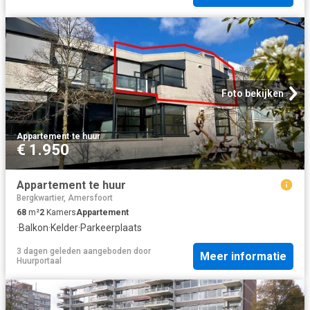
Foto bekijken
Appartement
·
te huur
€ 1.950
Appartement te huur
Bergkwartier, Amersfoort
68
m²
2
Kamers
Appartement
·
Balkon
·
Kelder
·
Parkeerplaats
3 dagen geleden
aangeboden door
Meer informatie
Huurportaal