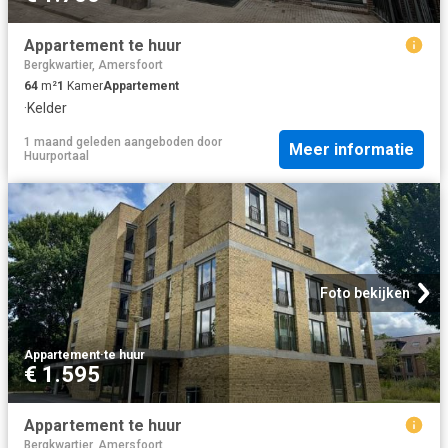
Appartement te huur
Bergkwartier, Amersfoort
64
m²
1
Kamer
Appartement
·
Kelder
1 maand geleden
aangeboden door
Meer informatie
Huurportaal
Foto bekijken
Appartement
·
te huur
€ 1.595
Appartement te huur
Bergkwartier, Amersfoort