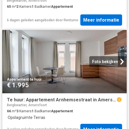
Bergkwartier, Amersfoort
65
m²
2
Kamers
1
Badkamer
Appartement
Meer informatie
6 dagen geleden
aangeboden door
Rentumo
Foto bekijken
Appartement
·
te huur
€ 1.995
Te huur: Appartement Arnhemsestraat in Amersfoort
Bergkwartier, Amersfoort
66
m²
3
Kamers
1
Badkamer
Appartement
·
Opslagruimte
·
Terras