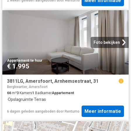
Meer informatie
2 weken geleden
aangeboden door
Rentumo
Foto bekijken
Appartement
·
te huur
€ 1.995
3811LG, Amersfoort, Arnhemsestraat, 31
Bergkwartier, Amersfoort
66
m²
3
Kamers
1
Badkamer
Appartement
·
Opslagruimte
·
Terras
Meer informatie
6 dagen geleden
aangeboden door
Rentumo