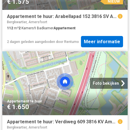
€ 1.575
NIEUW
Appartement te huur: Arabellapad 152 3816 SV Amersfoort
Bergkwartier, Amersfoort
112
m²
2
Kamers
1
Badkamer
Appartement
Meer informatie
2 dagen geleden
aangeboden door
Rentumo
Foto bekijken
Appartement
·
te huur
€ 1.650
Appartement te huur: Verdiweg 609 3816 KV Amersfoort
Bergkwartier, Amersfoort