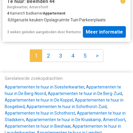
Te huur: Beemden 44
Bergkwartier, Amersfoort
4
Kamers
1
Badkamer
Appartement
·
IUitgeruste keuken
·
Opslagruimte
·
Tuin
·
Parkeerplaats
Meer informatie
3 weken geleden
aangeboden door
Rentumo
1
2
3
4
5
>
Gerelateerde zoekopdrachten
Appartementen te huur in Soesterkwartier
,
Appartementen te
huur in De Berg-Noord
,
Appartementen te huur in De Berg-Zuid
,
Appartementen te huur in De Koppel
,
Appartementen te huur in
Bosgebied
,
Appartementen te huur in Schothorst-Zuid
,
Appartementen te huur in Schothorst
,
Appartementen te huur in
Stadskern
,
Appartementen te huur in De Kruiskamp, Amersfoort
,
Appartementen te huur in Bieshaar
,
Appartementen te huur in
Leusderkwartier
,
Appartementen te huur in Liendert
,