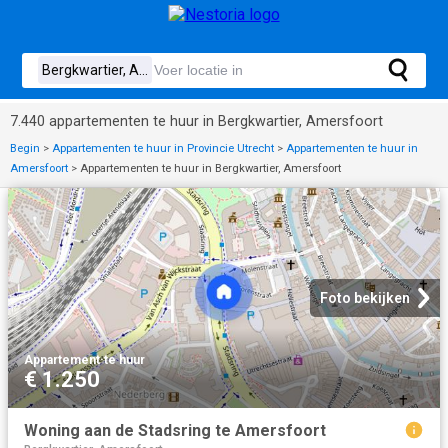
7.440 appartementen te huur in Bergkwartier, Amersfoort
Begin
>
Appartementen te huur in Provincie Utrecht
>
Appartementen te huur in
Amersfoort
>
Appartementen te huur in Bergkwartier, Amersfoort
Foto bekijken
Appartement
·
te huur
€ 1.250
Woning aan de Stadsring te Amersfoort