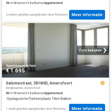
96
m²
4
Kamers
1
Badkamer
Appartement
Meer informatie
2 weken geleden
aangeboden door
Rentumo
Foto bekijken
Appartement
·
te huur
€ 1.695
Salomestraat, 3816HD, Amersfoort
Bergkwartier, Amersfoort
80
m²
3
Kamers
1
Badkamer
Appartement
·
Opslagruimte
·
Parkeerplaats
·
Tillen
·
Balkon
Meer informatie
1 week geleden
aangeboden door
Rentumo