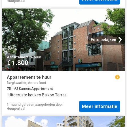
Huurportaal
Foto bekijken
Appartement
·
te huur
€ 1.800
Appartement te huur
Bergkwartier, Amersfoort
75
m²
2
Kamers
Appartement
·
IUitgeruste keuken
·
Balkon
·
Terras
1 maand geleden
aangeboden door
Meer informatie
Huurportaal