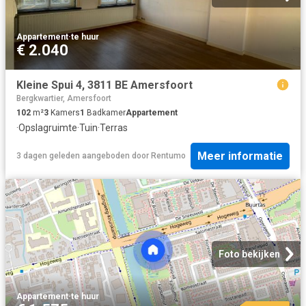
Appartement
·
te huur
€ 2.040
Kleine Spui 4, 3811 BE Amersfoort
Bergkwartier, Amersfoort
102
m²
3
Kamers
1
Badkamer
Appartement
·
Opslagruimte
·
Tuin
·
Terras
Meer informatie
3 dagen geleden
aangeboden door
Rentumo
Foto bekijken
Appartement
·
te huur