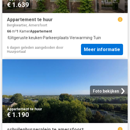
€ 1.639
Appartement te huur
Bergkwartier, Amersfoort
66
m²
1
Kamer
Appartement
·
IUitgeruste keuken
·
Parkeerplaats
·
Verwarming
·
Tuin
6 dagen geleden
aangeboden door
Meer informatie
Huurportaal
Foto bekijken
Appartement
·
te huur
€ 1.190
schuilenburgerplein te amersfoort