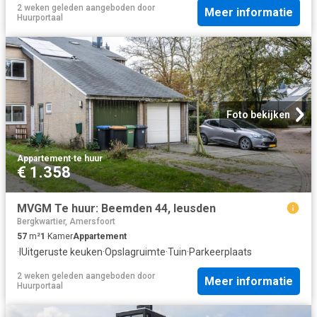
2 weken geleden
aangeboden door
Meer informatie
Huurportaal
Foto bekijken
Appartement
·
te huur
€ 1.358
MVGM Te huur: Beemden 44, leusden
Bergkwartier, Amersfoort
57
m²
1
Kamer
Appartement
·
IUitgeruste keuken
·
Opslagruimte
·
Tuin
·
Parkeerplaats
2 weken geleden
aangeboden door
Meer informatie
Huurportaal