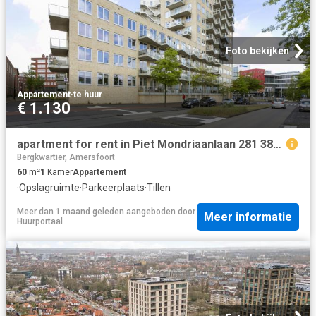
Foto bekijken
Appartement
·
te huur
€ 1.130
apartment for rent in Piet Mondriaanlaan 281 3812GT Amersfoort Puntenburg Amersfoort
Bergkwartier, Amersfoort
60
m²
1
Kamer
Appartement
·
Opslagruimte
·
Parkeerplaats
·
Tillen
Meer dan 1 maand geleden
aangeboden door
Meer informatie
Huurportaal