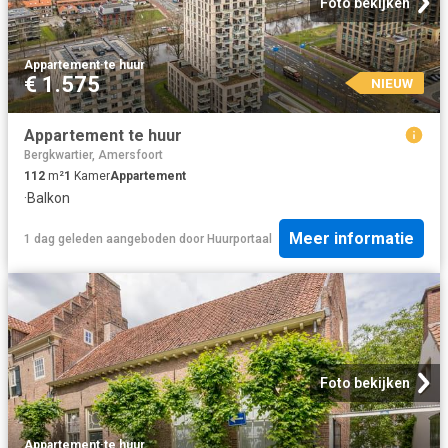
Foto bekijken
Appartement
·
te huur
€ 1.575
NIEUW
Appartement te huur
Bergkwartier, Amersfoort
112
m²
1
Kamer
Appartement
·
Balkon
Meer informatie
1 dag geleden
aangeboden door
Huurportaal
Foto bekijken
Appartement
·
te huur