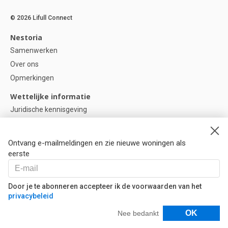
© 2026 Lifull Connect
Nestoria
Samenwerken
Over ons
Opmerkingen
Wettelijke informatie
Juridische kennisgeving
Privacybeleid
Cookie-beleid
Ontvang e-mailmeldingen en zie nieuwe woningen als
Cookie instellingen
eerste
Help
Vragen
Door je te abonneren accepteer ik de voorwaarden van het
privacybeleid
Onze partners
Filters
OK
Nee bedankt