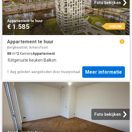
Foto bekijken
Appartement
·
te huur
€ 1.585
NIEUW
Appartement te huur
Bergkwartier, Amersfoort
88
m²
2
Kamers
Appartement
·
IUitgeruste keuken
·
Balkon
Meer informatie
1 dag geleden
aangeboden door
Huurportaal
Foto bekijken