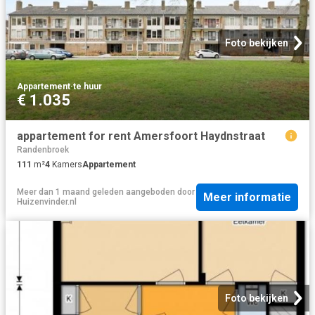
Foto bekijken
Appartement
·
te huur
€ 1.035
appartement for rent Amersfoort Haydnstraat
Randenbroek
111
m²
4
Kamers
Appartement
Meer dan 1 maand geleden
aangeboden door
Meer informatie
Huizenvinder.nl
Foto bekijken