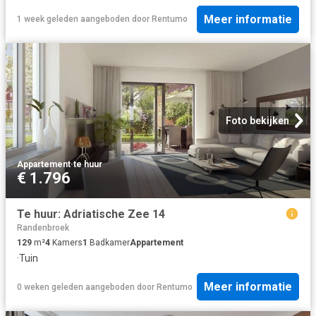
Meer informatie
1 week geleden
aangeboden door
Rentumo
Foto bekijken
Appartement
·
te huur
€ 1.796
Te huur: Adriatische Zee 14
Randenbroek
129
m²
4
Kamers
1
Badkamer
Appartement
·
Tuin
Meer informatie
0 weken geleden
aangeboden door
Rentumo