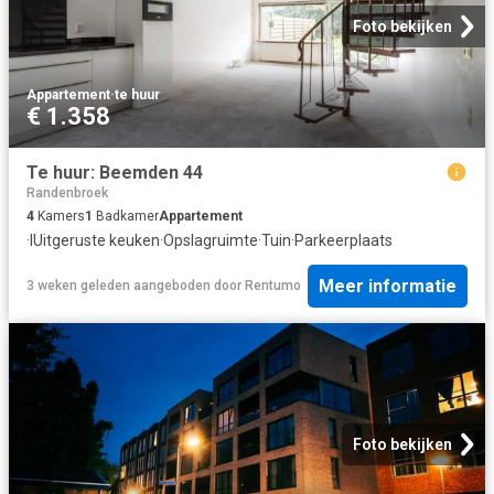
Foto bekijken
Appartement
·
te huur
€ 1.358
Te huur: Beemden 44
Randenbroek
4
Kamers
1
Badkamer
Appartement
·
IUitgeruste keuken
·
Opslagruimte
·
Tuin
·
Parkeerplaats
Meer informatie
3 weken geleden
aangeboden door
Rentumo
Foto bekijken