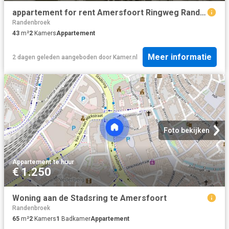
appartement for rent Amersfoort Ringweg Randenbroek
Randenbroek
43
m²
2
Kamers
Appartement
Meer informatie
2 dagen geleden
aangeboden door
Kamer.nl
Foto bekijken
Appartement
·
te huur
€ 1.250
Woning aan de Stadsring te Amersfoort
Randenbroek
65
m²
2
Kamers
1
Badkamer
Appartement