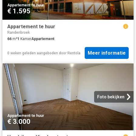
Appartement
·
te huur
€ 1.595
Appartement te huur
Randenbroek
66
m²
1
Kamer
Appartement
Meer informatie
0 weken geleden
aangeboden door
Rentola
Foto bekijken
Appartement
·
te huur
€ 3.000