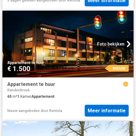
Meer informatie
5 dagen geleden
aangeboden door
Rentola
Foto bekijken
Appartement
·
te huur
€ 1.500
NIEUW
Appartement te huur
Randenbroek
65
m²
1
Kamer
Appartement
Meer informatie
Nieuw
aangeboden door
Rentola