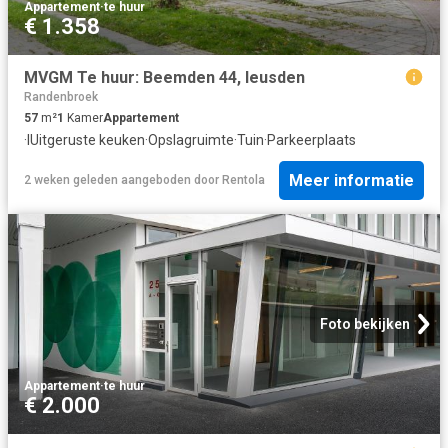
Appartement
·
te huur
€ 1.358
MVGM Te huur: Beemden 44, leusden
Randenbroek
57
m²
1
Kamer
Appartement
·
IUitgeruste keuken
·
Opslagruimte
·
Tuin
·
Parkeerplaats
Meer informatie
2 weken geleden
aangeboden door
Rentola
Foto bekijken
Appartement
·
te huur
€ 2.000