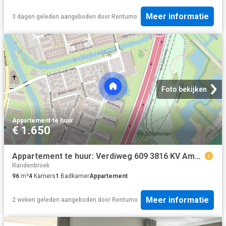
Meer informatie
3 dagen geleden
aangeboden door
Rentumo
Foto bekijken
Appartement
·
te huur
€ 1.650
Appartement te huur: Verdiweg 609 3816 KV Amersfoort
Randenbroek
96
m²
4
Kamers
1
Badkamer
Appartement
Meer informatie
2 weken geleden
aangeboden door
Rentumo