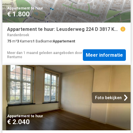
Appartement
·
te huur
€ 1.800
Appartement te huur: Leusderweg 224 D 3817 KG Amersfoort
Randenbroek
75
m²
3
Kamers
1
Badkamer
Appartement
Meer dan 1 maand geleden
aangeboden door
Meer informatie
Rentumo
Foto bekijken
Appartement
·
te huur
€ 2.040