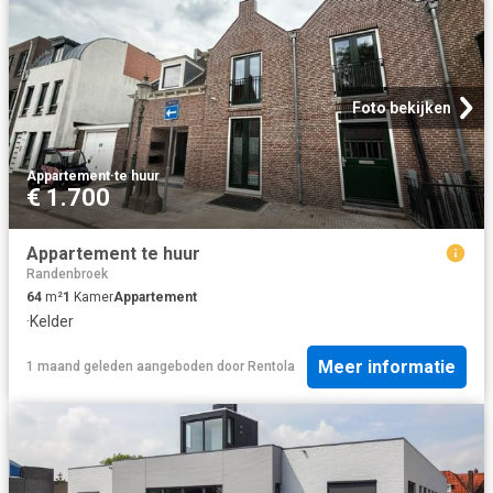
Foto bekijken
Appartement
·
te huur
€ 1.700
Appartement te huur
Randenbroek
64
m²
1
Kamer
Appartement
·
Kelder
Meer informatie
1 maand geleden
aangeboden door
Rentola