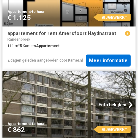
Appartement
·
te huur
€ 1.125
BIJGEWERKT
appartement for rent Amersfoort Haydnstraat
Randenbroek
111
m²
5
Kamers
Appartement
Meer informatie
2 dagen geleden
aangeboden door
Kamer.nl
Foto bekijken
Appartement
·
te huur
€ 862
BIJGEWERKT