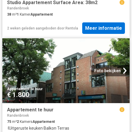
Studio Appartement Surface Area: 38m2
Randenbroek
38
m²
1
Kamer
Appartement
Meer informatie
2 weken geleden
aangeboden door
Rentola
Foto bekijken
Appartement
·
te huur
€ 1.800
Appartement te huur
Randenbroek
75
m²
2
Kamers
Appartement
·
IUitgeruste keuken
·
Balkon
·
Terras