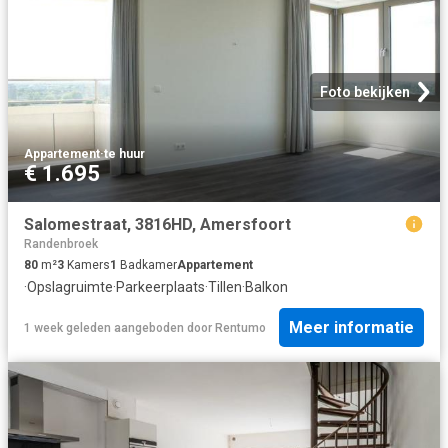
Foto bekijken
Appartement
·
te huur
€ 1.695
Salomestraat, 3816HD, Amersfoort
Randenbroek
80
m²
3
Kamers
1
Badkamer
Appartement
·
Opslagruimte
·
Parkeerplaats
·
Tillen
·
Balkon
Meer informatie
1 week geleden
aangeboden door
Rentumo