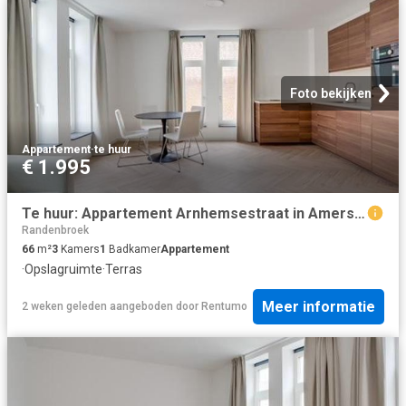
Foto bekijken
Appartement
·
te huur
€ 1.995
Te huur: Appartement Arnhemsestraat in Amersfoort
Randenbroek
66
m²
3
Kamers
1
Badkamer
Appartement
·
Opslagruimte
·
Terras
Meer informatie
2 weken geleden
aangeboden door
Rentumo