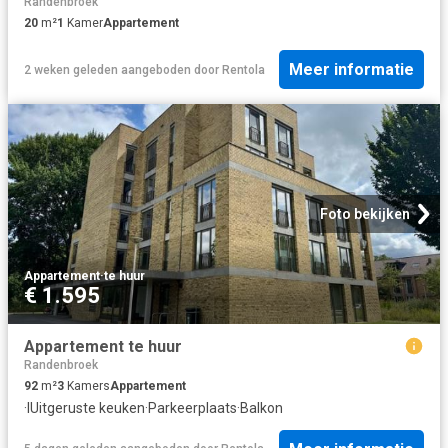
Randenbroek
20
m²
1
Kamer
Appartement
Meer informatie
2 weken geleden
aangeboden door
Rentola
Foto bekijken
Appartement
·
te huur
€ 1.595
Appartement te huur
Randenbroek
92
m²
3
Kamers
Appartement
·
IUitgeruste keuken
·
Parkeerplaats
·
Balkon