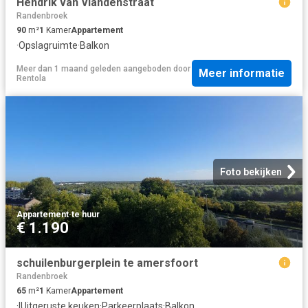
Hendrik van Viandenstraat
Randenbroek
90
m²
1
Kamer
Appartement
·
Opslagruimte
·
Balkon
Meer dan 1 maand geleden
aangeboden door
Meer informatie
Rentola
Foto bekijken
Appartement
·
te huur
€ 1.190
schuilenburgerplein te amersfoort
Randenbroek
65
m²
1
Kamer
Appartement
·
IUitgeruste keuken
·
Parkeerplaats
·
Balkon