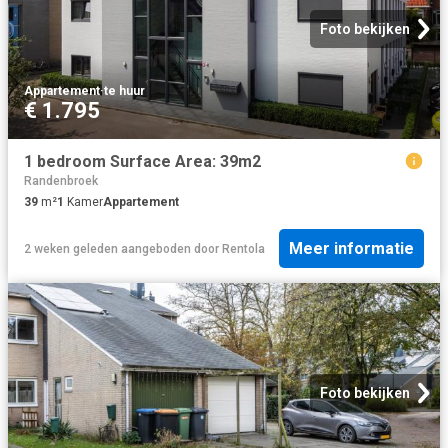
Foto bekijken
Appartement
·
te huur
€ 1.795
1 bedroom Surface Area: 39m2
Randenbroek
39
m²
1
Kamer
Appartement
Meer informatie
2 weken geleden
aangeboden door
Rentola
Foto bekijken