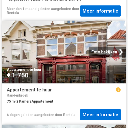
Meer dan 1 maand geleden
aangeboden door
Meer informatie
Rentola
Foto bekijken
Appartement
·
te huur
€ 1.750
Appartement te huur
Randenbroek
75
m²
2
Kamers
Appartement
Meer informatie
6 dagen geleden
aangeboden door
Rentola