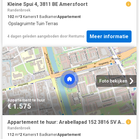
Kleine Spui 4, 3811 BE Amersfoort
Randenbroek
102
m²
3
Kamers
1
Badkamer
Appartement
·
Opslagruimte
·
Tuin
·
Terras
Meer informatie
4 dagen geleden
aangeboden door
Rentumo
Foto bekijken
Appartement
·
te huur
€ 1.575
Appartement te huur: Arabellapad 152 3816 SV Amersfoort
Randenbroek
112
m²
2
Kamers
1
Badkamer
Appartement