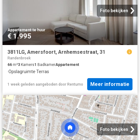
Foto bekijken
Appartement
·
te huur
€ 1.995
3811LG, Amersfoort, Arnhemsestraat, 31
Randenbroek
66
m²
3
Kamers
1
Badkamer
Appartement
·
Opslagruimte
·
Terras
Meer informatie
1 week geleden
aangeboden door
Rentumo
Foto bekijken