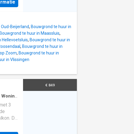
ng is
ormatie
jk goed
van
an de
g zoeken
dit
 de regio
 Oud-Beijerland
,
Bouwgrond te huur in
bieden.
Bouwgrond te huur in Maassluis
,
 Hellevoetsluis
,
Bouwgrond te huur in
Roosendaal
,
Bouwgrond te huur in
 ons
n op Zoom
,
Bouwgrond te huur in
g (halve
ur in Vlissingen
egplanken
om
en Voor
€ 849
bij
ie is
 Woning
met 3
en
 de
alkon. De
 In de
als een