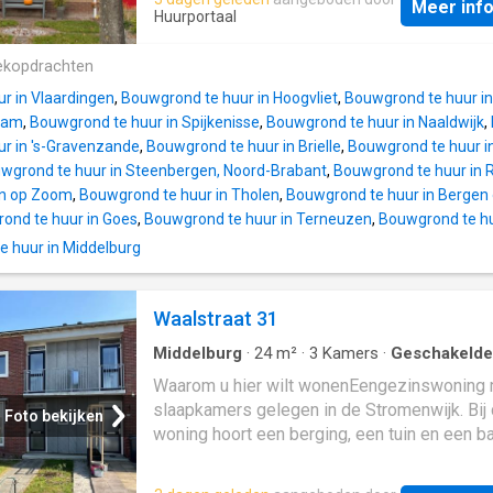
extra slaap-, werk- of hobbyruimte. De woni
Meer inf
stadspark. De A58 is vanuit de Magistraatwi
Huurportaal
beschikbaar voor een tijdelijke huurperiode 
te bereiken.Houd rekening met Een
enkele jaren en is uitermate geschikt voor
kennismakingsgesprek kan deel uitmaken v
ekopdrachten
bijvoorbeeld: huurders die een overbruggin
toewijzing. Woongoed heeft het recht om na 
tussen twee woningen; expats die tijdelijk in
r in Vlaardingen
,
Bouwgrond te huur in Hoogvliet
,
Bouwgrond te huur in
gesprek te besluiten de woning niet aan te 
verb
rdam
,
Bouwgrond te huur in Spijkenisse
,
Bouwgrond te huur in Naaldwijk
,
Let op: de bekende opleverdatum is onder
r in 's-Gravenzande
,
Bouwgrond te huur in Brielle
,
Bouwgrond te huur in
voorbehoud van eventuele werkzaamheden.
wgrond te huur in Steenbergen, Noord-Brabant
,
Bouwgrond te huur in 
Overnames De volgende overnames zijn bij
n op Zoom
,
Bouwgrond te huur in Tholen
,
Bouwgrond te huur in Berge
bekend: VloerenRaambekledingTrapafwerkin
ond te huur in Goes
,
Bouwgrond te huur in Terneuzen
,
Bouwgrond te hu
maantjes)Binnendeur met glas
 huur in Middelburg
(woonkamer)PlafondventilatorGrasmaaierL
schuur Een nieuwe huurder is niet verplicht 
overnames te accepteren. Passend toewijz
Waalstraat 31
meer informatie over het passend toewijzen 
Woongoed kunt u hier klikken. Deze informat
Middelburg
·
24
m²
·
3
Kamers
·
Geschakelde
zorgvuldig door ons opgesteld. Wij zijn niet
·
Opslagruimte
·
Tuin
·
Balkon
Waarom u hier wilt wonenEengezinswoning 
aansprakelijk voor eventuele onvolledighed
slaapkamers gelegen in de Stromenwijk. Bij
Foto bekijken
woning hoort een berging, een tuin en een b
Stromenwijk ligt aan de rand van Middelburg.
buurt liggen verschillende voorzieningen zo