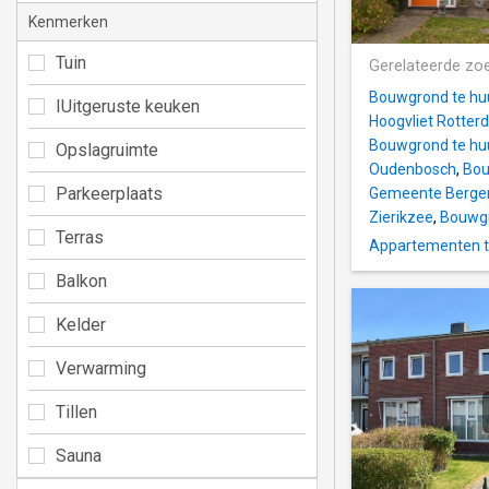
Kenmerken
Tuin
Gerelateerde zo
Bouwgrond te huu
IUitgeruste keuken
Hoogvliet Rotte
Bouwgrond te huu
Opslagruimte
Oudenbosch
,
Bou
Parkeerplaats
Gemeente Berge
Zierikzee
,
Bouwgr
Terras
Appartementen te
Balkon
Kelder
Verwarming
Tillen
Sauna