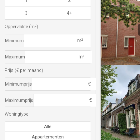
1
2
3
4+
Oppervlakte (m²)
Minimum
Maximum
Prijs (€ per maand)
Minimumprijs
Maximumprijs
Woningtype
Alle
Appartementen