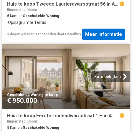
Huis te koop Tweede Laurierdwarsstraat 56 in Amsterdam voor €.
Binnenstad, Hoorn
6
Kamers
Geschakelde Woning
·
Opslagruimte
·
Terras
Meer informatie
3 dagen geleden
aangeboden door
Listedbuy
Foto bekijken
Geschakelde Woning
·
te koop
€ 950.000
Huis te koop Eerste Lindendwarsstraat 1 H in Amsterdam voor €.
Binnenstad, Hoorn
5
Kamers
Geschakelde Woning