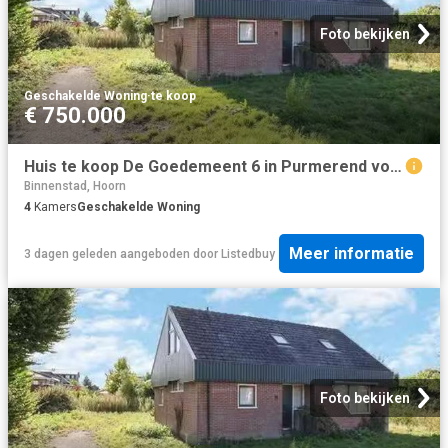
Foto bekijken
Geschakelde Woning
·
te koop
€ 750.000
Huis te koop De Goedemeent 6 in Purmerend voor € 750.000
Binnenstad, Hoorn
4
Kamers
Geschakelde Woning
Meer informatie
3 dagen geleden
aangeboden door
Listedbuy
Foto bekijken