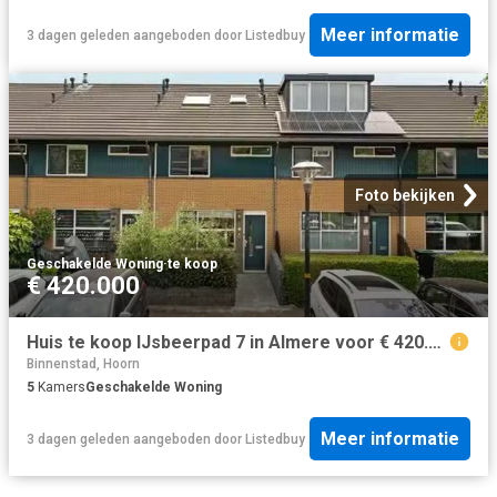
Meer informatie
3 dagen geleden
aangeboden door
Listedbuy
Foto bekijken
Geschakelde Woning
·
te koop
€ 420.000
Huis te koop IJsbeerpad 7 in Almere voor € 420.000
Binnenstad, Hoorn
5
Kamers
Geschakelde Woning
Meer informatie
3 dagen geleden
aangeboden door
Listedbuy