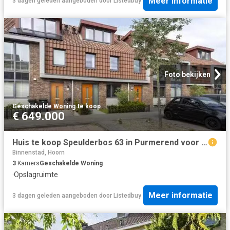
Meer informatie
3 dagen geleden
aangeboden door
Listedbuy
Foto bekijken
Geschakelde Woning
·
te koop
€ 649.000
Huis te koop Speulderbos 63 in Purmerend voor € 649.000
Binnenstad, Hoorn
3
Kamers
Geschakelde Woning
·
Opslagruimte
Meer informatie
3 dagen geleden
aangeboden door
Listedbuy