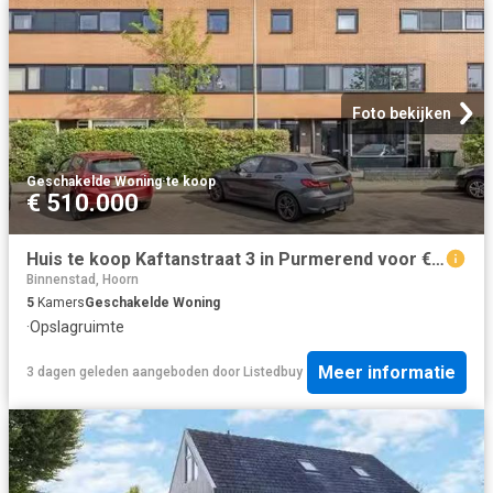
Foto bekijken
Geschakelde Woning
·
te koop
€ 510.000
Huis te koop Kaftanstraat 3 in Purmerend voor € 510.000
Binnenstad, Hoorn
5
Kamers
Geschakelde Woning
·
Opslagruimte
Meer informatie
3 dagen geleden
aangeboden door
Listedbuy