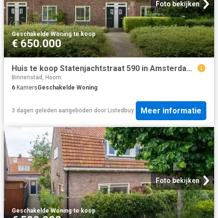
Foto bekijken
Geschakelde Woning
·
te koop
€ 650.000
Huis te koop Statenjachtstraat 590 in Amsterdam voor € 650.000
Binnenstad, Hoorn
6
Kamers
Geschakelde Woning
Meer informatie
3 dagen geleden
aangeboden door
Listedbuy
Foto bekijken
Geschakelde Woning
·
te koop