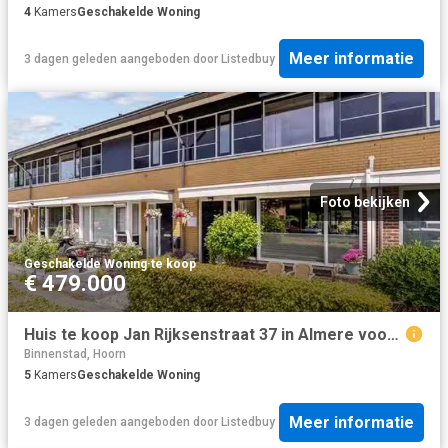
4
Kamers
Geschakelde Woning
Meer informatie
3 dagen geleden
aangeboden door
Listedbuy
Foto bekijken
Geschakelde Woning
·
te koop
€ 479.000
Huis te koop Jan Rijksenstraat 37 in Almere voor € 479.000
Binnenstad, Hoorn
5
Kamers
Geschakelde Woning
Meer informatie
3 dagen geleden
aangeboden door
Listedbuy