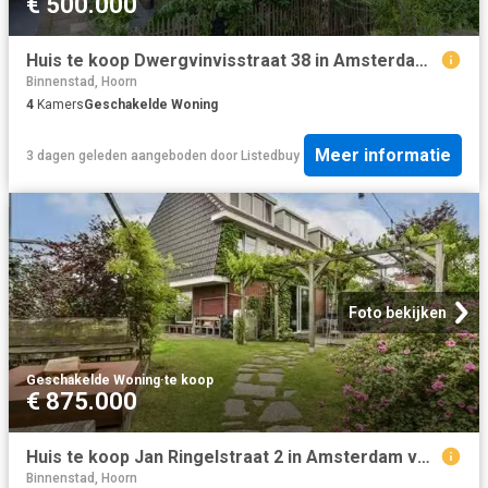
€ 500.000
Huis te koop Dwergvinvisstraat 38 in Amsterdam voor € 500.000
Binnenstad, Hoorn
4
Kamers
Geschakelde Woning
Meer informatie
3 dagen geleden
aangeboden door
Listedbuy
Foto bekijken
Geschakelde Woning
·
te koop
€ 875.000
Huis te koop Jan Ringelstraat 2 in Amsterdam voor € 875.000
Binnenstad, Hoorn