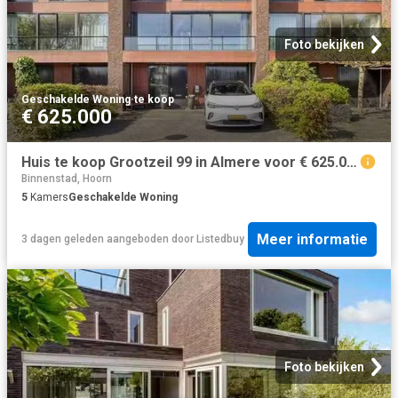
Foto bekijken
Geschakelde Woning
·
te koop
€ 625.000
Huis te koop Grootzeil 99 in Almere voor € 625.000
Binnenstad, Hoorn
5
Kamers
Geschakelde Woning
Meer informatie
3 dagen geleden
aangeboden door
Listedbuy
Foto bekijken