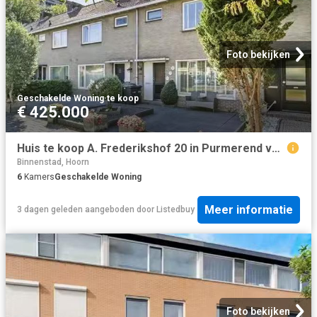
Foto bekijken
Geschakelde Woning
·
te koop
€ 425.000
Huis te koop A. Frederikshof 20 in Purmerend voor € 425.000
Binnenstad, Hoorn
6
Kamers
Geschakelde Woning
Meer informatie
3 dagen geleden
aangeboden door
Listedbuy
Foto bekijken