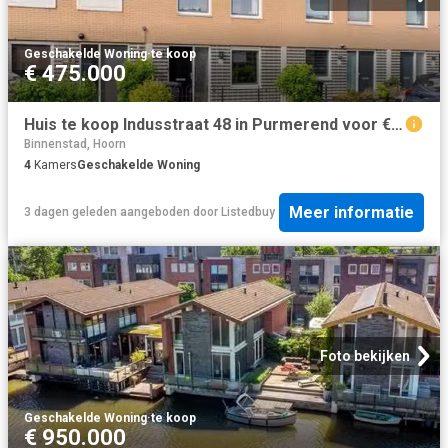
Geschakelde Woning
·
te koop
€ 475.000
Huis te koop Indusstraat 48 in Purmerend voor € 475.000
Binnenstad, Hoorn
4
Kamers
Geschakelde Woning
Meer informatie
3 dagen geleden
aangeboden door
Listedbuy
Foto bekijken
Geschakelde Woning
·
te koop
€ 950.000