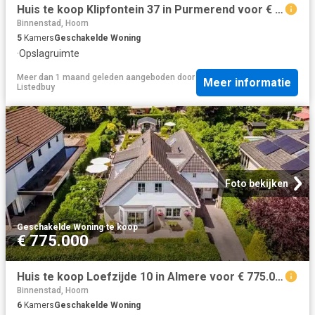
Huis te koop Klipfontein 37 in Purmerend voor € 515.000
Binnenstad, Hoorn
5
Kamers
Geschakelde Woning
·
Opslagruimte
Meer dan 1 maand geleden
aangeboden door
Meer informatie
Listedbuy
Foto bekijken
Geschakelde Woning
·
te koop
€ 775.000
Huis te koop Loefzijde 10 in Almere voor € 775.000
Binnenstad, Hoorn
6
Kamers
Geschakelde Woning