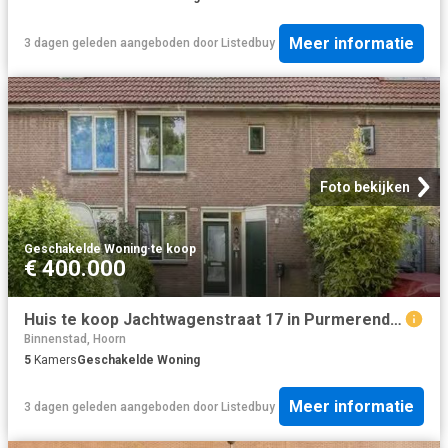
Meer informatie
3 dagen geleden
aangeboden door
Listedbuy
Foto bekijken
Geschakelde Woning
·
te koop
€ 400.000
Huis te koop Jachtwagenstraat 17 in Purmerend voor € 400.000
Binnenstad, Hoorn
5
Kamers
Geschakelde Woning
Meer informatie
3 dagen geleden
aangeboden door
Listedbuy