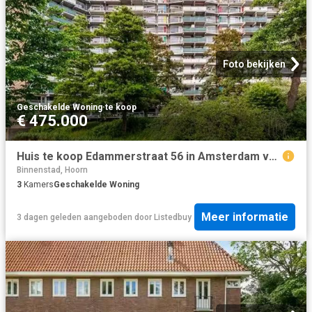
Foto bekijken
Geschakelde Woning
·
te koop
€ 475.000
Huis te koop Edammerstraat 56 in Amsterdam voor € 475.000
Binnenstad, Hoorn
3
Kamers
Geschakelde Woning
Meer informatie
3 dagen geleden
aangeboden door
Listedbuy