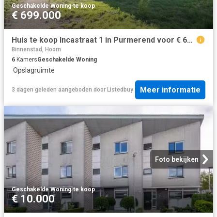
Geschakelde Woning
·
te koop
€ 699.000
Huis te koop Incastraat 1 in Purmerend voor € 699.000
Binnenstad, Hoorn
6
Kamers
Geschakelde Woning
·
Opslagruimte
Meer informatie
3 dagen geleden
aangeboden door
Listedbuy
Foto bekijken
Geschakelde Woning
·
te koop
€ 10.000