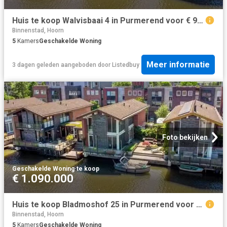
Huis te koop Walvisbaai 4 in Purmerend voor € 950.000
Binnenstad, Hoorn
5
Kamers
Geschakelde Woning
Meer informatie
3 dagen geleden
aangeboden door
Listedbuy
Foto bekijken
Geschakelde Woning
·
te koop
€ 1.090.000
Huis te koop Bladmoshof 25 in Purmerend voor € 1.090.000
Binnenstad, Hoorn
5
Kamers
Geschakelde Woning