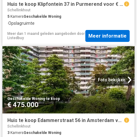
Huis te koop Klipfontein 37 in Purmerend voor € 515.000
Schellinkhout
5
Kamers
Geschakelde Woning
·
Opslagruimte
Meer dan 1 maand geleden
aangeboden door
Meer informatie
Listedbuy
Foto bekijken
Geschakelde Woning
·
te koop
€ 475.000
Huis te koop Edammerstraat 56 in Amsterdam voor € 475.000
Schellinkhout
3
Kamers
Geschakelde Woning