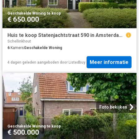
Geschakelde Woning
·
te koop
€ 650.000
Huis te koop Statenjachtstraat 590 in Amsterdam voor € 650.000
Schellinkhout
6
Kamers
Geschakelde Woning
Meer informatie
4 dagen geleden
aangeboden door
Listedbuy
Foto bekijken
Geschakelde Woning
·
te koop
€ 500.000