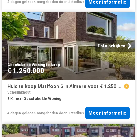
Meer informatie
4 dagen geleden
aangeboden door
Listedbuy
Foto bekijken
Geschakelde Woning
·
te koop
€ 1.250.000
Huis te koop Marifoon 6 in Almere voor € 1.250.000
Schellinkhout
8
Kamers
Geschakelde Woning
Meer informatie
4 dagen geleden
aangeboden door
Listedbuy