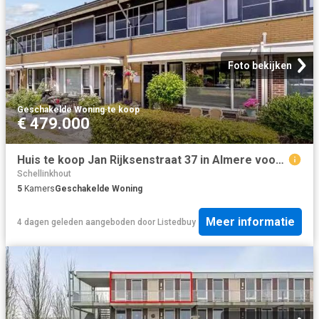
Foto bekijken
Geschakelde Woning
·
te koop
€ 479.000
Huis te koop Jan Rijksenstraat 37 in Almere voor € 479.000
Schellinkhout
5
Kamers
Geschakelde Woning
Meer informatie
4 dagen geleden
aangeboden door
Listedbuy