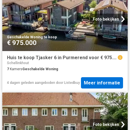
Foto bekijken
Geschakelde Woning
·
te koop
€ 975.000
Huis te koop Tjasker 6 in Purmerend voor € 975.000
Schellinkhout
7
Kamers
Geschakelde Woning
Meer informatie
4 dagen geleden
aangeboden door
Listedbuy
Foto bekijken