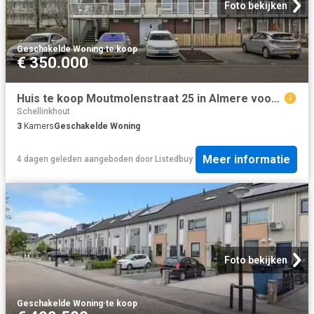
Foto bekijken
Geschakelde Woning
·
te koop
€ 350.000
Huis te koop Moutmolenstraat 25 in Almere voor € 350.000
Schellinkhout
3
Kamers
Geschakelde Woning
Meer informatie
4 dagen geleden
aangeboden door
Listedbuy
Foto bekijken
Geschakelde Woning
·
te koop