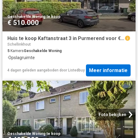
Geschakelde Woning
·
te koop
€ 510.000
Huis te koop Kaftanstraat 3 in Purmerend voor € 510.000
Schellinkhout
5
Kamers
Geschakelde Woning
·
Opslagruimte
Meer informatie
4 dagen geleden
aangeboden door
Listedbuy
Foto bekijken
Geschakelde Woning
·
te koop