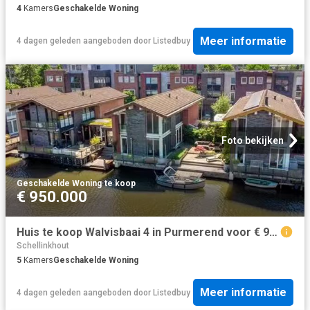
4
Kamers
Geschakelde Woning
Meer informatie
4 dagen geleden
aangeboden door
Listedbuy
Foto bekijken
Geschakelde Woning
·
te koop
€ 950.000
Huis te koop Walvisbaai 4 in Purmerend voor € 950.000
Schellinkhout
5
Kamers
Geschakelde Woning
Meer informatie
4 dagen geleden
aangeboden door
Listedbuy