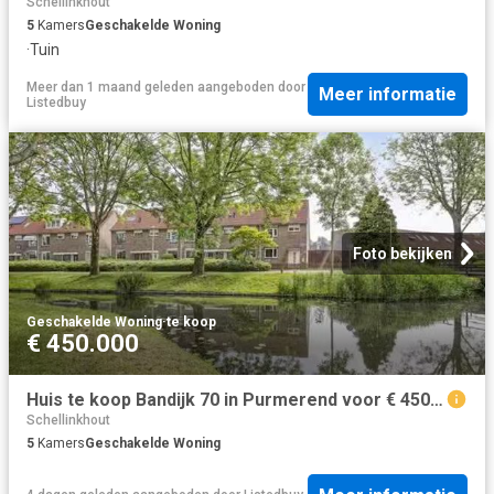
Schellinkhout
5
Kamers
Geschakelde Woning
·
Tuin
Meer dan 1 maand geleden
aangeboden door
Meer informatie
Listedbuy
Foto bekijken
Geschakelde Woning
·
te koop
€ 450.000
Huis te koop Bandijk 70 in Purmerend voor € 450.000
Schellinkhout
5
Kamers
Geschakelde Woning