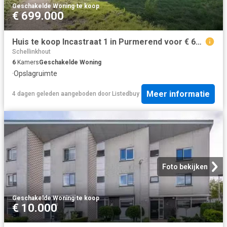
Geschakelde Woning
·
te koop
€ 699.000
Huis te koop Incastraat 1 in Purmerend voor € 699.000
Schellinkhout
6
Kamers
Geschakelde Woning
·
Opslagruimte
Meer informatie
4 dagen geleden
aangeboden door
Listedbuy
Foto bekijken
Geschakelde Woning
·
te koop
€ 10.000