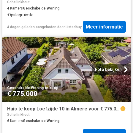
Schellinkhout
4
Kamers
Geschakelde Woning
·
Opslagruimte
Meer informatie
4 dagen geleden
aangeboden door
Listedbuy
Foto bekijken
Geschakelde Woning
·
te koop
€ 775.000
Huis te koop Loefzijde 10 in Almere voor € 775.000
Schellinkhout
6
Kamers
Geschakelde Woning