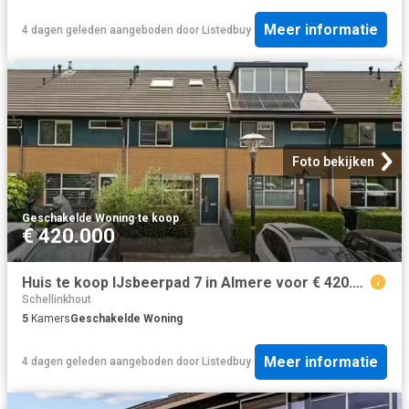
Meer informatie
4 dagen geleden
aangeboden door
Listedbuy
Foto bekijken
Geschakelde Woning
·
te koop
€ 420.000
Huis te koop IJsbeerpad 7 in Almere voor € 420.000
Schellinkhout
5
Kamers
Geschakelde Woning
Meer informatie
4 dagen geleden
aangeboden door
Listedbuy