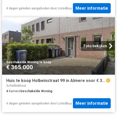
Meer informatie
4 dagen geleden
aangeboden door
Listedbuy
Foto bekijken
Geschakelde Woning
·
te koop
€ 365.000
Huis te koop Holbeinstraat 99 in Almere voor € 365.000
Schellinkhout
4
Kamers
Geschakelde Woning
Meer informatie
4 dagen geleden
aangeboden door
Listedbuy