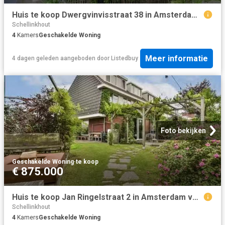
Huis te koop Dwergvinvisstraat 38 in Amsterdam voor € 500.000
Schellinkhout
4
Kamers
Geschakelde Woning
Meer informatie
4 dagen geleden
aangeboden door
Listedbuy
Foto bekijken
Geschakelde Woning
·
te koop
€ 875.000
Huis te koop Jan Ringelstraat 2 in Amsterdam voor € 875.000
Schellinkhout
4
Kamers
Geschakelde Woning