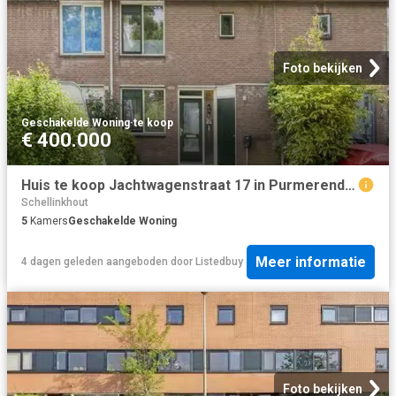
Foto bekijken
Geschakelde Woning
·
te koop
€ 400.000
Huis te koop Jachtwagenstraat 17 in Purmerend voor € 400.000
Schellinkhout
5
Kamers
Geschakelde Woning
Meer informatie
4 dagen geleden
aangeboden door
Listedbuy
Foto bekijken