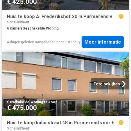
€ 425.000
Huis te koop A. Frederikshof 20 in Purmerend voor € 425.000
Schellinkhout
6
Kamers
Geschakelde Woning
Meer informatie
4 dagen geleden
aangeboden door
Listedbuy
Foto bekijken
Geschakelde Woning
·
te koop
€ 475.000
Huis te koop Indusstraat 48 in Purmerend voor € 475.000
Schellinkhout