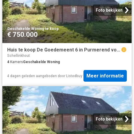
Foto bekijken
Geschakelde Woning
·
te koop
€ 750.000
Huis te koop De Goedemeent 6 in Purmerend voor € 750.000
Schellinkhout
4
Kamers
Geschakelde Woning
Meer informatie
4 dagen geleden
aangeboden door
Listedbuy
Foto bekijken