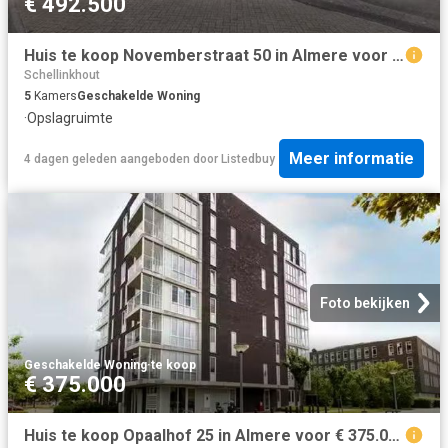
€ 492.500
Huis te koop Novemberstraat 50 in Almere voor € 492.500
Schellinkhout
5
Kamers
Geschakelde Woning
·
Opslagruimte
Meer informatie
4 dagen geleden
aangeboden door
Listedbuy
Foto bekijken
Geschakelde Woning
·
te koop
€ 375.000
Huis te koop Opaalhof 25 in Almere voor € 375.000