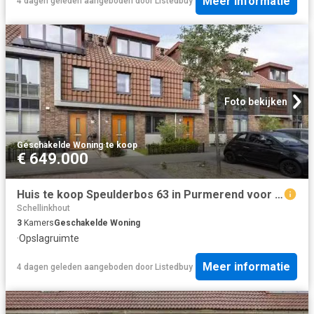
Meer informatie
4 dagen geleden
aangeboden door
Listedbuy
Foto bekijken
Geschakelde Woning
·
te koop
€ 649.000
Huis te koop Speulderbos 63 in Purmerend voor € 649.000
Schellinkhout
3
Kamers
Geschakelde Woning
·
Opslagruimte
Meer informatie
4 dagen geleden
aangeboden door
Listedbuy