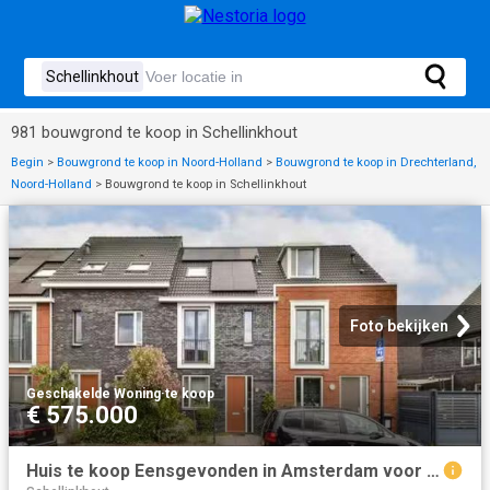
981 bouwgrond te koop in Schellinkhout
Begin
>
Bouwgrond te koop in Noord-Holland
>
Bouwgrond te koop in Drechterland,
Noord-Holland
>
Bouwgrond te koop in Schellinkhout
Foto bekijken
Geschakelde Woning
·
te koop
€ 575.000
Huis te koop Eensgevonden in Amsterdam voor € 575.000