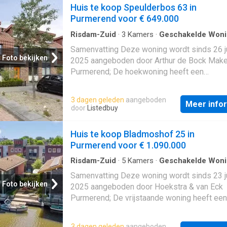
Huis te koop Speulderbos 63 in
Purmerend voor € 649.000
Risdam-Zuid
·
3
Kamers
·
Geschakelde Won
Opslagruimte
Samenvatting Deze woning wordt sinds 26 j
Foto bekijken
2025 aangeboden door Arthur de Bock Makel
Purmerend; De hoekwoning heeft een
woonoppervlakte van 140 m² en beschikt ov
kamers, waarvan 2 slaapkamers; De woning 
3 dagen geleden
aangeboden
Meer info
gebouwd In 1989 en ligt in de buurt Purmer-
door
Listedbuy
ZuidNoord in Purmerend; De woning beschik
andere over de volgende voorzieningen: Kab
Huis te koop Bladmoshof 25 in
Dakkapel, Mechanische ventilatie, Buitenzo
Purmerend voor € 1.090.000
Rolluiken, Douche, Dakraam, Schuifdeuren,
Bergruimte, Toilet. Beschrijving
Risdam-Zuid
·
5
Kamers
·
Geschakelde Won
Samenvatting Deze woning wordt sinds 23 j
Foto bekijken
2025 aangeboden door Hoekstra & van Eck
Purmerend; De vrijstaande woning heeft een
woonoppervlakte van 194 m² en beschikt ov
kamers, waarvan 4 slaapkamers; De woning 
3 dagen geleden
aangeboden