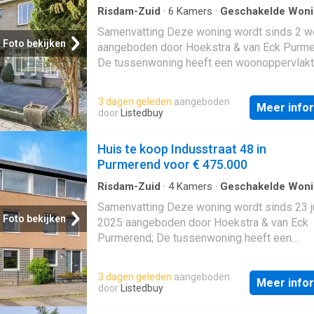
Risdam-Zuid
·
6
Kamers
·
Geschakelde Won
Samenvatting Deze woning wordt sinds 2 
Foto bekijken
aangeboden door Hoekstra & van Eck Purme
De tussenwoning heeft een woonoppervlakt
113 m² en beschikt over 6 kamers, waarvan 
slaapkamers; De woning is gebouwd In 1972
3 dagen geleden
aangeboden
Meer info
in de buurt
Overwhere
-Noord in Purmerend
door
Listedbuy
Beschrijving
Huis te koop Indusstraat 48 in
Purmerend voor € 475.000
Risdam-Zuid
·
4
Kamers
·
Geschakelde Won
Samenvatting Deze woning wordt sinds 23 j
Foto bekijken
2025 aangeboden door Hoekstra & van Eck
Purmerend; De tussenwoning heeft een
woonoppervlakte van 123 m² en beschikt ov
kamers, waarvan 3 slaapkamers; De woning 
3 dagen geleden
aangeboden
Meer info
gebouwd In 1998 en ligt in de buurt Azië in
door
Listedbuy
Purmerend. Beschrijving