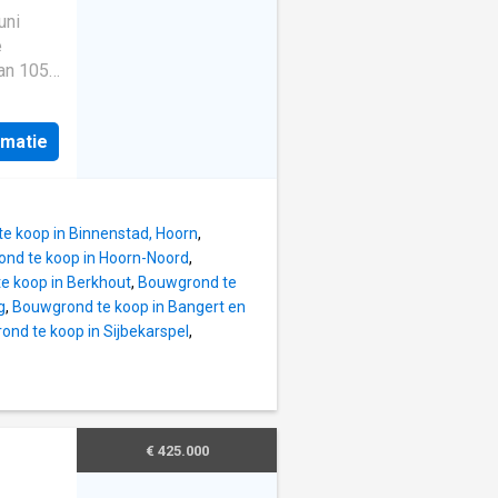
ijke
uni
ap, en
e
ramen
an 105
aal van
 en ligt
zien
rmatie
e over
en CV
anische
 en
ijving
e koop in Binnenstad, Hoorn
,
nd te koop in Hoorn-Noord
,
e koop in Berkhout
,
Bouwgrond te
g
,
Bouwgrond te koop in Bangert en
nd te koop in Sijbekarspel
,
€ 425.000