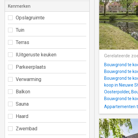
Kenmerken
Opslagruimte
Tuin
Terras
IUitgeruste keuken
Gerelateerde zo
Bouwgrond te koo
Parkeerplaats
Bouwgrond te koo
Bouwgrond te ko
Verwarming
koop in Nieuwe S
Balkon
Oosterpolder
,
Bou
Bouwgrond te koo
Sauna
Appartementen t
Haard
Zwembad