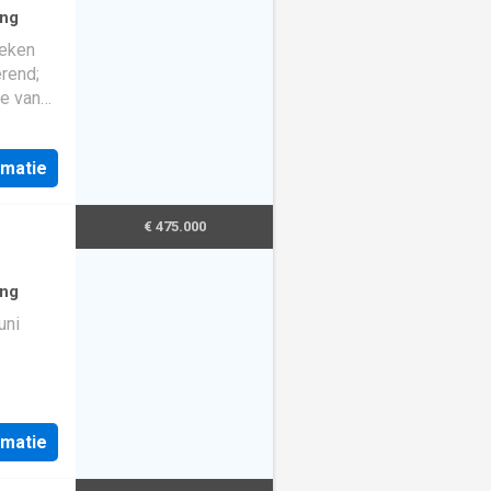
ing
weken
rend;
e van
4
 en ligt
rmatie
.
€ 475.000
ing
uni
er 4
is
rmatie