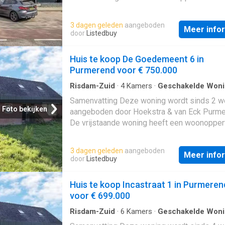
m² en beschikt over 5 kamers, waarvan 4
slaapkamers; De woning is gebouwd In 1999
3 dagen geleden
aangeboden
Meer info
in de buurt Azië in Purmerend; De woning be
door
Listedbuy
onder andere over de volgende voorziening
Alarm, Dakkapel, Mechanische ventilatie, Do
Huis te koop De Goedemeent 6 in
Bergruimte, Toilet, Wasruimte. Beschrijving
Purmerend voor € 750.000
Risdam-Zuid
·
4
Kamers
·
Geschakelde Won
Samenvatting Deze woning wordt sinds 2 
Foto bekijken
aangeboden door Hoekstra & van Eck Purme
De vrijstaande woning heeft een woonopper
van 128 m² en beschikt over 4 kamers, waar
slaapkamers; De woning is gebouwd In 1997
3 dagen geleden
aangeboden
Meer info
in de buurt Purmer-ZuidZuid in Purmerend.
door
Listedbuy
Beschrijving
Huis te koop Incastraat 1 in Purmeren
voor € 699.000
Risdam-Zuid
·
6
Kamers
·
Geschakelde Won
Opslagruimte