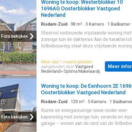
Woning te koop: Westerblokker 10
1696AG Oosterblokker Vastgoed
Nederland
Risdam-Zuid
·
98
m²
·
3
Kamers
·
1
Badkamer
Geschakelde Woning
·
Tuin
·
Terras
Sfeervol verbouwde vrijstaande woning met
Foto bekijken
zonnige tuin én dakterras Aan de karakterist
lintbebouwing staat deze vrijstaande woning
vanaf 2020 volledig is verbouwd en voorzie
een moderne afwerking. Tijdens de renovatie
Meer dan 1 maand geleden
zowel de binnenzijde als de kap grondig aa
Meer info
aangeboden door
Vastgoed
De kap is grotendeels vernieuwd, voorzien 
Nederland
> Optima Makelaardij
isolatie én uitgerust met een dubbele dakka
zorgt voor extra ruimte en daglicht op de
Woning te koop: De Eenhoorn 2E 169
verdieping. Met een woonoppervlakte van 9
Oosterblokker Vastgoed Nederland
een zonnige tuin én een royaal dakterras op 
Risdam-Zuid
·
129
m²
·
5
Kamers
·
1
Badkame
zuiden, is dit een woning met bijzonder veel
Geschakelde Woning
·
Tuin
·
Parkeerplaats
Ruime en energiezuinige twee-onder-een-
wooncomfort en sfeer. Indeling begane gron
kapwoning met zonnige tuin, veranda en inp
de entree bereikt u de hal met meterkast,
Foto bekijken
garage – wonen aan de rand van de lintbebo
trapopgang en toegang tot het woongedeelt
Aan de rustige rand van een geliefde woonwi
woonkamer biedt een prettige straatgericht