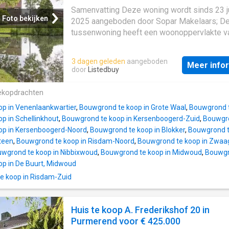
KEUKEN Een straatgerichte, warme en huisel
Samenvatting Deze woning wordt sinds 23 j
woonkamer, een praktische kast onder de tr
Foto bekijken
2025 aangeboden door Sopar Makelaars; D
een goede lichtinval door raampartijen. De 
tussenwoning heeft een woonoppervlakte v
aan voor. En achterzijde zijn voorzien van
m² en beschikt over 5 kamers, waarvan 4
automatische zonwering. De keuken is neutr
slaapkamers; De woning is gebouwd In 1984
kleurstelling, natuurstenen werkblad en voor
3 dagen geleden
aangeboden
Meer info
in de buurt De Graeffweg en omgeving in
van koelkast, gaskookplaat en afzuigkap.
door
Listedbuy
Purmerend; De woning beschikt onder ander
SLAAPKAMER aan tuinzijde met vaste kast 
de volgende voorzieningen: Kabel TV, Mech
opstelling BIJKEUKEN met tuindeur TOILET
ekopdrachten
ventilatie, Douche, Toilet, Wasruimte. Beschr
DOUCHE In neutrale kleurstelling, toilet,
p in Venenlaankwartier
,
Bouwgrond te koop in Grote Waal
,
Bouwgrond t
wastafelmeubel en inloopdouc
p in Schellinkhout
,
Bouwgrond te koop in Kersenboogerd-Zuid
,
Bouwgro
op in Kersenboogerd-Noord
,
Bouwgrond te koop in Blokker
,
Bouwgrond t
teen
,
Bouwgrond te koop in Risdam-Noord
,
Bouwgrond te koop in Zwaa
wgrond te koop in Nibbixwoud
,
Bouwgrond te koop in Midwoud
,
Bouwgro
p in De Buurt, Midwoud
e koop in Risdam-Zuid
Huis te koop A. Frederikshof 20 in
Purmerend voor € 425.000