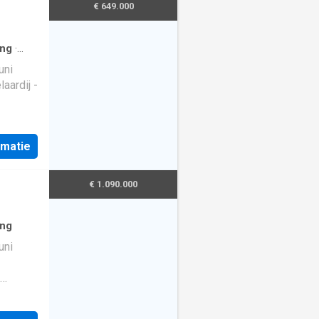
€ 649.000
ing
·
uni
aardij -
er 3
is
rmatie
t onder
el TV,
€ 1.090.000
nwering,
ing
uni
er 5
is