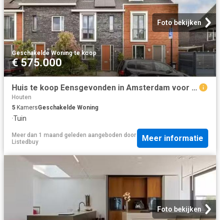
Foto bekijken
Geschakelde Woning
·
te koop
€ 575.000
Huis te koop Eensgevonden in Amsterdam voor € 575.000
Houten
5
Kamers
Geschakelde Woning
·
Tuin
Meer dan 1 maand geleden
aangeboden door
Meer informatie
Listedbuy
Foto bekijken