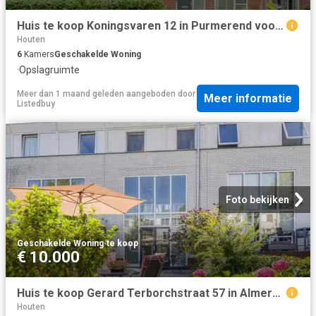
Huis te koop Koningsvaren 12 in Purmerend voor € 500.000
Houten
6
Kamers
Geschakelde Woning
·
Opslagruimte
Meer dan 1 maand geleden
aangeboden door
Meer informatie
Listedbuy
Foto bekijken
Geschakelde Woning
·
te koop
€ 10.000
Huis te koop Gerard Terborchstraat 57 in Almere voor € 395.000
Houten