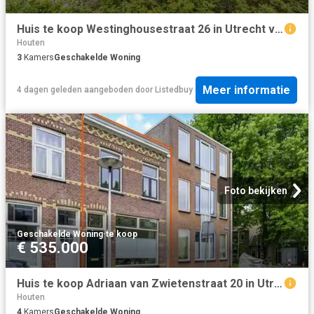
Huis te koop Westinghousestraat 26 in Utrecht voor € 499.000
Houten
3
Kamers
Geschakelde Woning
Meer informatie
4 dagen geleden
aangeboden door
Listedbuy
Foto bekijken
Geschakelde Woning
·
te koop
€ 535.000
Huis te koop Adriaan van Zwietenstraat 20 in Utrecht voor € 53.
Houten
4
Kamers
Geschakelde Woning