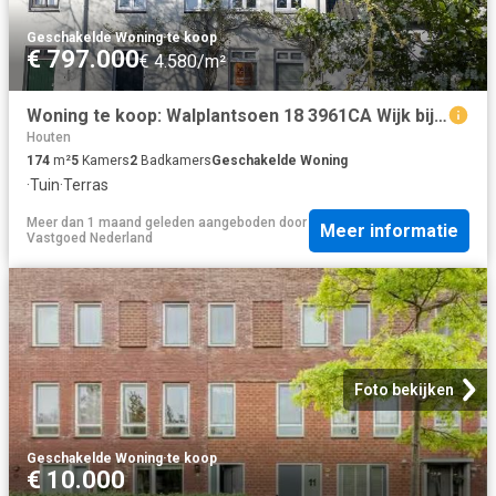
Geschakelde Woning
·
te koop
€ 797.000
€ 4.580/m²
Woning te koop: Walplantsoen 18 3961CA Wijk bij Duurstede Vastgoed Nederland
Houten
174
m²
5
Kamers
2
Badkamers
Geschakelde Woning
·
Tuin
·
Terras
Meer dan 1 maand geleden
aangeboden door
Meer informatie
Vastgoed Nederland
Foto bekijken
Geschakelde Woning
·
te koop
€ 10.000