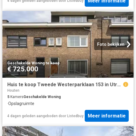
Meer informatie
4 dagen geleden
aangeboden door
Listedbuy
Foto bekijken
Geschakelde Woning
·
te koop
€ 725.000
Huis te koop Tweede Westerparklaan 153 in Utrecht voor € 725.000
Houten
5
Kamers
Geschakelde Woning
·
Opslagruimte
Meer informatie
4 dagen geleden
aangeboden door
Listedbuy