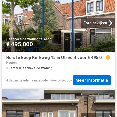
Foto bekijken
Geschakelde Woning
·
te koop
€ 495.000
Huis te koop Kerkweg 15 in Utrecht voor € 495.000
Houten
3
Kamers
Geschakelde Woning
Meer informatie
4 dagen geleden
aangeboden door
Listedbuy