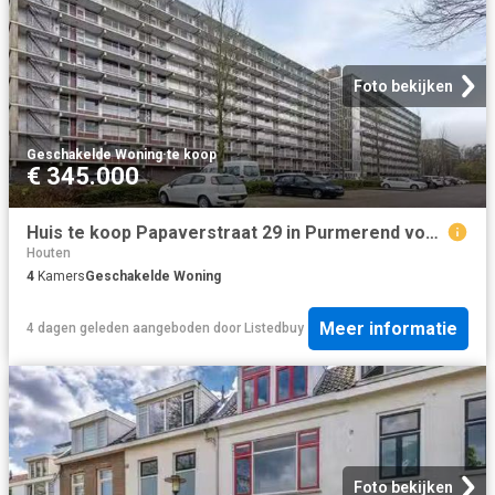
Foto bekijken
Geschakelde Woning
·
te koop
€ 345.000
Huis te koop Papaverstraat 29 in Purmerend voor € 345.000
Houten
4
Kamers
Geschakelde Woning
Meer informatie
4 dagen geleden
aangeboden door
Listedbuy
Foto bekijken