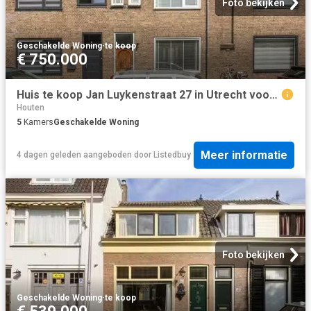
Foto bekijken
Geschakelde Woning
·
te koop
€ 750.000
Huis te koop Jan Luykenstraat 27 in Utrecht voor € 750.000
Houten
5
Kamers
Geschakelde Woning
Meer informatie
4 dagen geleden
aangeboden door
Listedbuy
Foto bekijken
Geschakelde Woning
·
te koop