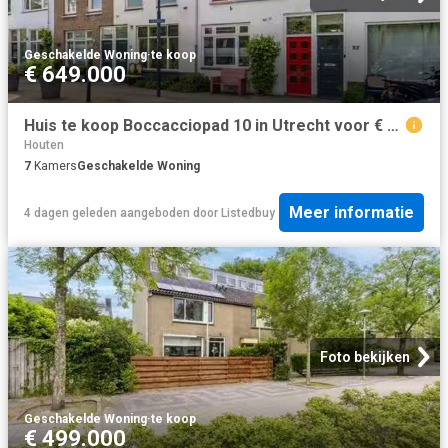
Geschakelde Woning
·
te koop
€ 649.000
Huis te koop Boccacciopad 10 in Utrecht voor € 649.000
Houten
7
Kamers
Geschakelde Woning
Meer informatie
4 dagen geleden
aangeboden door
Listedbuy
Foto bekijken
Geschakelde Woning
·
te koop
€ 499.000