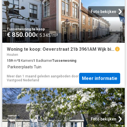
Foto bekijken
Tussenwoning
·
te koop
€ 850.000
€ 5.345/m²
Woning te koop: Oeverstraat 21b 3961AM Wijk bij Duurstede Vastgoed Nederland
Houten
159
m²
5
Kamers
1
Badkamer
Tussenwoning
·
Parkeerplaats
·
Tuin
Meer dan 1 maand geleden
aangeboden door
Meer informatie
Vastgoed Nederland
Foto bekijken