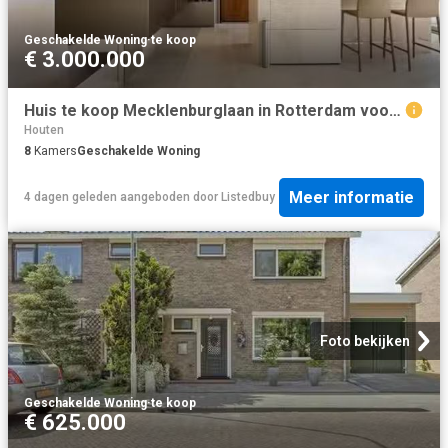
Geschakelde Woning
·
te koop
€ 3.000.000
Huis te koop Mecklenburglaan in Rotterdam voor € 3.000.000
Houten
8
Kamers
Geschakelde Woning
Meer informatie
4 dagen geleden
aangeboden door
Listedbuy
Foto bekijken
Geschakelde Woning
·
te koop
€ 625.000