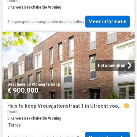
Houten
3
Kamers
Geschakelde Woning
Meer informatie
4 dagen geleden
aangeboden door
Listedbuy
Foto bekijken
Geschakelde Woning
·
te koop
€ 900.000
Huis te koop Vrouwjuttenstraat 1 in Utrecht voor € 900.000
Houten
5
Kamers
Geschakelde Woning
·
Terras