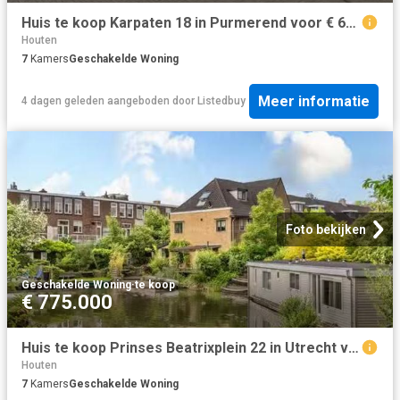
Huis te koop Karpaten 18 in Purmerend voor € 625.000
Houten
7
Kamers
Geschakelde Woning
Meer informatie
4 dagen geleden
aangeboden door
Listedbuy
Foto bekijken
Geschakelde Woning
·
te koop
€ 775.000
Huis te koop Prinses Beatrixplein 22 in Utrecht voor € 775.000
Houten
7
Kamers
Geschakelde Woning