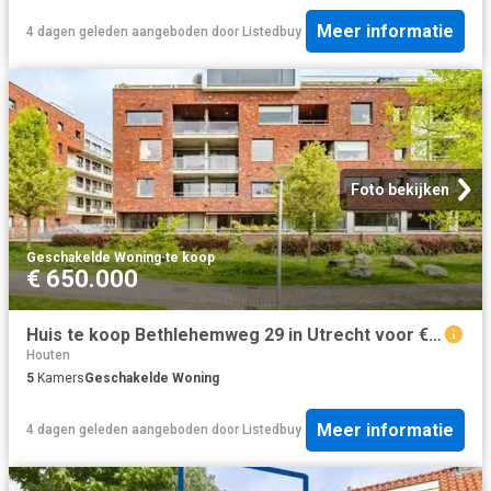
Meer informatie
4 dagen geleden
aangeboden door
Listedbuy
Foto bekijken
Geschakelde Woning
·
te koop
€ 650.000
Huis te koop Bethlehemweg 29 in Utrecht voor € 650.000
Houten
5
Kamers
Geschakelde Woning
Meer informatie
4 dagen geleden
aangeboden door
Listedbuy