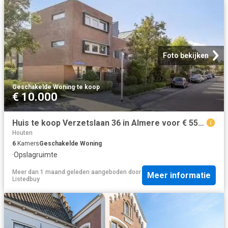
Foto bekijken
Geschakelde Woning
·
te koop
€ 10.000
Huis te koop Verzetslaan 36 in Almere voor € 550.000
Houten
6
Kamers
Geschakelde Woning
·
Opslagruimte
Meer dan 1 maand geleden
aangeboden door
Meer informatie
Listedbuy